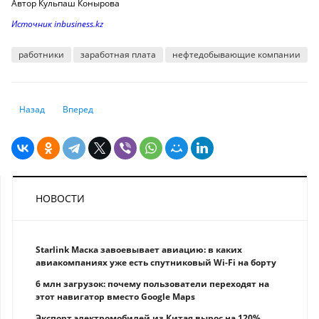
Автор Кульпаш Конырова
Источник inbusiness.kz
работники
заработная плата
нефтедобывающие компании
Предыдущий: Ждать ли казахстанцам резкого повышения цен на мяс
Следующий: Последствия засухи. Хватит ли Казахстану соб
Назад
Вперед
НОВОСТИ
Starlink Маска завоевывает авиацию: в каких
авиакомпаниях уже есть спутниковый Wi-Fi на борту
6 млн загрузок: почему пользователи переходят на
этот навигатор вместо Google Maps
Экспорт электромобилей из Китая вырос на 120%