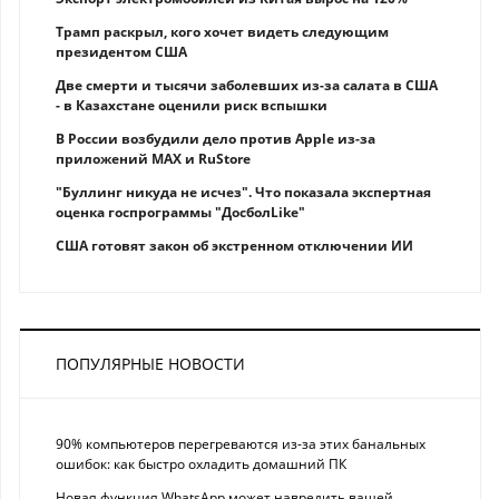
Трамп раскрыл, кого хочет видеть следующим
президентом США
Две смерти и тысячи заболевших из-за салата в США
- в Казахстане оценили риск вспышки
В России возбудили дело против Apple из-за
приложений MAX и RuStore
"Буллинг никуда не исчез". Что показала экспертная
оценка госпрограммы "ДосболLike"
США готовят закон об экстренном отключении ИИ
ПОПУЛЯРНЫЕ НОВОСТИ
90% компьютеров перегреваются из-за этих банальных
ошибок: как быстро охладить домашний ПК
Новая функция WhatsApp может навредить вашей