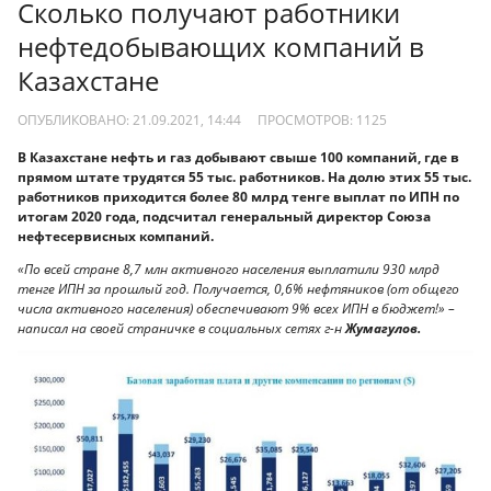
Сколько получают работники
нефтедобывающих компаний в
Казахстане
ОПУБЛИКОВАНО: 21.09.2021, 14:44
ПРОСМОТРОВ:
1125
В Казахстане нефть и газ добывают свыше 100 компаний, где в
прямом штате трудятся 55 тыс. работников. На долю этих 55 тыс.
работников приходится более 80 млрд тенге выплат по ИПН по
итогам 2020 года, подсчитал генеральный директор Союза
нефтесервисных компаний.
«По всей стране 8,7 млн активного населения выплатили 930 млрд
тенге ИПН за прошлый год. Получается, 0,6% нефтяников (от общего
числа активного населения) обеспечивают 9% всех ИПН в бюджет!» –
написал на своей страничке в социальных сетях г-н
Жумагулов.