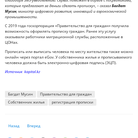
благодаря SMS-уведомлению. Сервис поможет в борьбе с посредниками,
которые предлагают за деньги сделать прописку», – сказал
Багдат
Мусин
, министр цифрового развития, инноваций и аэрокосмической
промышленности.
С 2019 года госкорпорация «Правительство для граждан» получила
возможность оформлять прописку граждан. Ранее эту услугу
оказывали работники миграционной службы, расположенные в
ЦОНах.
Прописать или выписать человека по месту жительства также можно
онлайн через портал eGov. У собственника жилья и прописываемого
человека должна быть электронно-цифровая подпись (ЭЦП).
Источник kapital.kz
Багдат Мусин
Правительство для граждан
Собственник жилья
регистрация прописки
Предыдущий: В Казахстане появится новый вид пособия
Следующий: IDF и V20 призывают к дополнительной между
Назад
Вперед