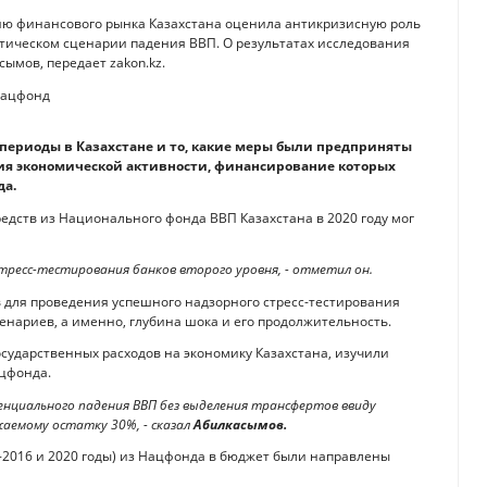
тию финансового рынка Казахстана оценила антикризисную роль
тическом сценарии падения ВВП. О результатах исследования
ымов, передает zakon.kz.
периоды в Казахстане и то, какие меры были предприняты
я экономической активности, финансирование которых
да.
редств из Национального фонда ВВП Казахстана в 2020 году мог
тресс-тестирования банков второго уровня, - отметил он.
для проведения успешного надзорного стресс-тестирования
нариев, а именно, глубина шока и его продолжительность.
сударственных расходов на экономику Казахстана, изучили
ацфонда.
циального падения ВВП без выделения трансфертов ввиду
аемому остатку 30%, - сказал
Абилкасымов.
5-2016 и 2020 годы) из Нацфонда в бюджет были направлены