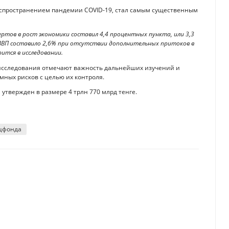
аспространением пандемии COVID-19, стал самым существенным
ртов в рост экономики составил 4,4 процентных пункта, или 3,3
 ВВП составило 2,6% при отсутствии дополнительных притоков в
ится в исследовании.
исследования отмечают важность дальнейших изучений и
ных рисков с целью их контроля.
утвержден в размере 4 трлн 770 млрд тенге.
ацфонда
 экономику Казахстана
тического кризиса