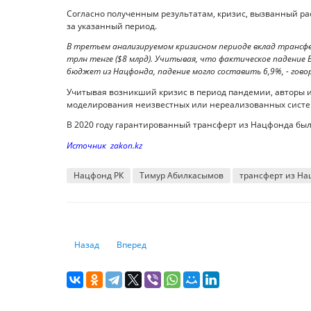
Согласно полученным результатам, кризис, вызванный р
за указанный период.
В третьем анализируемом кризисном периоде вклад трансфе
трлн тенге ($8 млрд). Учитывая, что фактическое падение
бюджет из Нацфонда, падение могло составить 6,9%, - говор
Учитывая возникший кризис в период пандемии, авторы 
моделирования неизвестных или нереализованных систем
В 2020 году гарантированный трансферт из Нацфонда был 
Источник zakon.kz
Нацфонд РК
Тимур Абилкасымов
трансферт из Н
Предыдущий: Какие страны больше всего инвестируют в
Следующий: В Европе назвали причину энерге
Назад
Вперед