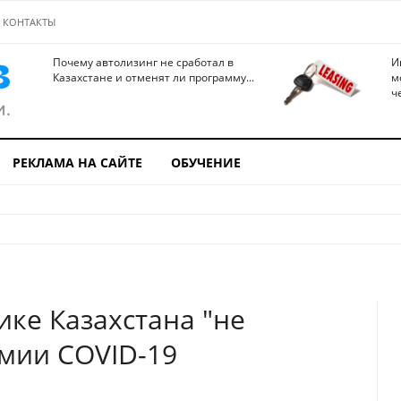
КОНТАКТЫ
Почему автолизинг не сработал в
И
Казахстане и отменят ли программу...
м
ч
РЕКЛАМА НА САЙТЕ
ОБУЧЕНИЕ
ке Казахстана "не
емии COVID-19