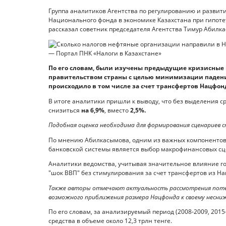
Группа аналитиков Агентства по регулированию и разви
Национального фонда в экономике Казахстана при гипоте
рассказал советник председателя Агентства Тимур Абилкас
По его словам, были изучены предыдущие кризисные 
правительством страны с целью минимизации падени
происходило в том числе за счет трансфертов Нацфон
В итоге аналитики пришли к выводу, что без выделения с
снизиться
на 6,9%
, вместо
2,5%.
Подобная оценка необходима для формирования сценариев с
По мнению Абилкасымова, одним из важных компонентов 
банковской системы является выбор макрофинансовых сце
Аналитики ведомства, учитывая значительное влияние го
"шок ВВП" без стимулирования за счет трансфертов из Н
Также авторы отмечают актуальность рассмотрения потен
возможного приближения размера Нацфонда к своему несниж
По его словам, за анализируемый период (2008-2009, 201
средства в объеме около 12,3 трлн тенге.