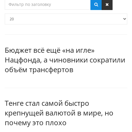
Фильтр
по
заголовку
Кол-
во
строк:
Бюджет всё ещё «на игле»
Нацфонда, а чиновники сократили
объём трансфертов
Тенге стал самой быстро
крепнущей валютой в мире, но
почему это плохо