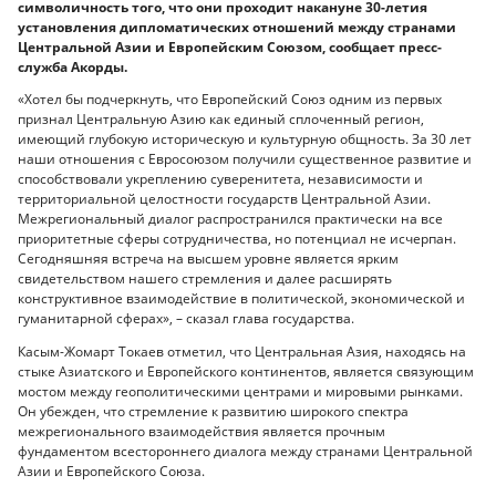
символичность того, что они проходит накануне 30-летия
установления дипломатических отношений между странами
Центральной Азии и Европейским Союзом, сообщает пресс-
служба Акорды.
«Хотел бы подчеркнуть, что Европейский Союз одним из первых
признал Центральную Азию как единый сплоченный регион,
имеющий глубокую историческую и культурную общность. За 30 лет
наши отношения с Евросоюзом получили существенное развитие и
способствовали укреплению суверенитета, независимости и
территориальной целостности государств Центральной Азии.
Межрегиональный диалог распространился практически на все
приоритетные сферы сотрудничества, но потенциал не исчерпан.
Сегодняшняя встреча на высшем уровне является ярким
свидетельством нашего стремления и далее расширять
конструктивное взаимодействие в политической, экономической и
гуманитарной сферах», – сказал глава государства.
Касым-Жомарт Токаев отметил, что Центральная Азия, находясь на
стыке Азиатского и Европейского континентов, является связующим
мостом между геополитическими центрами и мировыми рынками.
Он убежден, что стремление к развитию широкого спектра
межрегионального взаимодействия является прочным
фундаментом всестороннего диалога между странами Центральной
Азии и Европейского Союза.