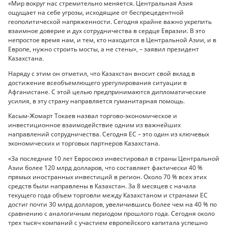
«Мир вокруг нас стремительно меняется. Центральная Азия
ощущает на себе угрозы, исходящие от беспрецедентной
геополитической напряженности. Сегодня крайне важно укрепить
взаимное доверие и дух сотрудничества в сердце Евразии. В это
непростое время нам, и тем, кто находится в Центральной Азии, и в
Европе, нужно строить мосты, а не стены», – заявил президент
Казахстана.
Наряду с этим он отметил, что Казахстан вносит свой вклад в
достижение всеобъемлющего урегулирования ситуации в
Афганистане. С этой целью предпринимаются дипломатические
усилия, в эту страну направляется гуманитарная помощь.
Касым-Жомарт Токаев назвал торгово-экономическое и
инвестиционное взаимодействие одним из важнейших
направлений сотрудничества. Сегодня ЕС – это один из ключевых
экономических и торговых партнеров Казахстана.
«За последние 10 лет Евросоюз инвестировал в страны Центральной
Азии более 120 млрд долларов, что составляет фактически 40 %
прямых иностранных инвестиций в регион. Около 70 % всех этих
средств были направлены в Казахстан. За 8 месяцев с начала
текущего года объем торговли между Казахстаном и странами ЕС
достиг почти 30 млрд долларов, увеличившись более чем на 40 % по
сравнению с аналогичным периодом прошлого года. Сегодня около
трех тысяч компаний с участием европейского капитала успешно