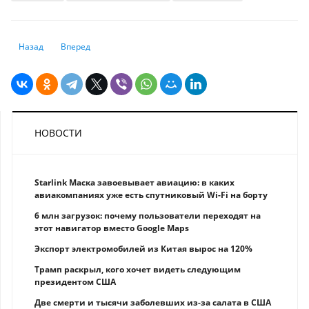
Предыдущий: Новые подходы по технологическому развитию рассмот
Следующий: В Казахстане будут ловить нечестных арендод
Назад
Вперед
НОВОСТИ
Starlink Маска завоевывает авиацию: в каких
авиакомпаниях уже есть спутниковый Wi-Fi на борту
6 млн загрузок: почему пользователи переходят на
этот навигатор вместо Google Maps
Экспорт электромобилей из Китая вырос на 120%
Трамп раскрыл, кого хочет видеть следующим
президентом США
Две смерти и тысячи заболевших из-за салата в США