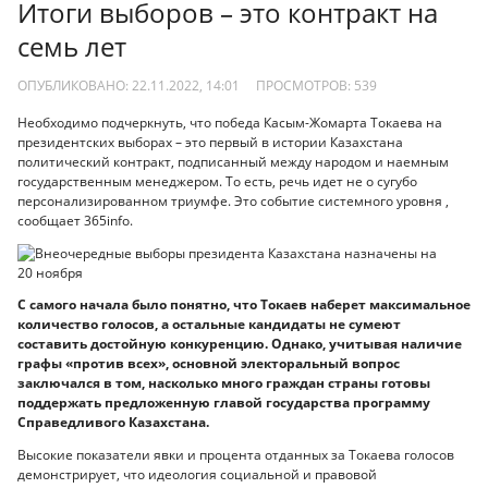
Итоги выборов – это контракт на
семь лет
ОПУБЛИКОВАНО: 22.11.2022, 14:01
ПРОСМОТРОВ:
539
Необходимо подчеркнуть, что победа Касым-Жомарта Токаева на
президентских выборах – это первый в истории Казахстана
политический контракт, подписанный между народом и наемным
государственным менеджером. То есть, речь идет не о сугубо
персонализированном триумфе. Это событие системного уровня ,
сообщает 365info.
С самого начала было понятно, что Токаев наберет максимальное
количество голосов, а остальные кандидаты не сумеют
составить достойную конкуренцию. Однако, учитывая наличие
графы «против всех», основной электоральный вопрос
заключался в том, насколько много граждан страны готовы
поддержать предложенную главой государства программу
Справедливого Казахстана.
Высокие показатели явки и процента отданных за Токаева голосов
демонстрирует, что идеология социальной и правовой