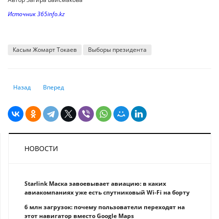
Источник 365info.kz
Касым Жомарт Токаев
Выборы президента
Предыдущий: Потребители меняют ориентиры
Следующий: Две соцвыплаты в Казахстане проиндексируют 
Назад
Вперед
НОВОСТИ
Starlink Маска завоевывает авиацию: в каких
авиакомпаниях уже есть спутниковый Wi-Fi на борту
6 млн загрузок: почему пользователи переходят на
этот навигатор вместо Google Maps