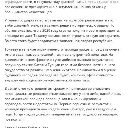
справедливости, в текущем году красной нитью прошедшая через
все основные президентские выступления, нашла отклик у
большинства казахстанцев.
У главы государства есть семь лет на то, чтобы реализовать этот
амбициозный план, тем самым, решив историческую задачу. То
обстоятельство, что в 2029 году страна получит нового президента,
априори не даст Токаеву возможности строить вторую автократию.
Вместо этого будет создаваться заявленная вторая республика.
Токаеву в течение ограниченного периода придется решать очень
много задач как во внешней, так и во внутренней политике. На
дипломатическом фронте он уже добился высоких результатов,
получив у тех же Китая и Турции гарантии безопасности нашего
государства от различных внешних угроз. Но ключевым в оценке
будущего наследия президента будет, конечно, эффективность
внутренней социально-экономической политики.
В связи с четко отведенным сроком и принимая во внимание
потенциальные реваншисткие намерения у кого-либо, одной лишь
политической воли для воплощения в жизнь идеологии
справедливости недостаточно. Первые серьезные результаты
команде президента нужно дать очень быстро, уже в следующем
году. Тогда кредит доверия, выданный главе государства народом,
повысится.
Автор Загира Байсмакова