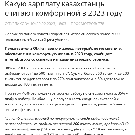
Какую зарплату казахстанцы
считают комфортной в 2023 году
ОПУБЛИКОВАНО: 20.02.2023, 18:03
ПРОСМОТРОВ:
778
Cервис по поиску работы поделился итогами опроса более 7000
пользователей со всей республики.
Пользователи Olx.kz назвали доход, который, по их мнению,
обеспечит им комфортную жизнь в 2023 году, сообщает
informburo.kz со ссылкой на администрацию сервиса.
38% от 7000 опрошенных пользователей со всего Казахстана
выбрали ответ "до 500 тысяч тенге". Суммы более 500 тысяч и до 200
тысяч тенге удовлетворят по 27% пользователей, а 8% достаточно
дохода до 100 тысяч тенге.
При этом 40% респондентов искали работу по специальности, 35% –
любую работу. Наибольшую популярность среди соискателей с
начала года снискали позиции водителя, грузчика, разнорабочего,
няни и официанта.
"В топ-5 специальностей по популярности среди работодателей
вошли водитель со средней зарплатой 200 тысяч тенге, продавец (140
тысяч тенге), повар (150 тысяч тенге), уборщица (110 тысяч тенге) и
продавец-консультант (130 тысяч тенге)", – добавили в