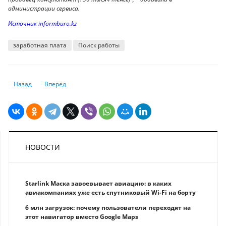
администрации сервиса.
Источник informburo.kz
заработная плата
Поиск работы
Предыдущий: Как развивается цифровизация в Алматы
Следующий: Землетрясение в Турции и Сирии: чудеса спас
Назад
Вперед
НОВОСТИ
Starlink Маска завоевывает авиацию: в каких
авиакомпаниях уже есть спутниковый Wi-Fi на борту
6 млн загрузок: почему пользователи переходят на
этот навигатор вместо Google Maps