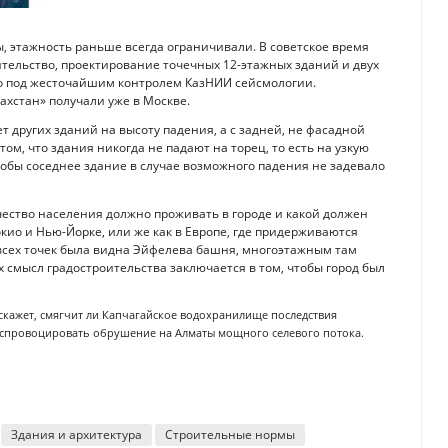
ы, этажность раньше всегда ограничивали. В советское время
ительство, проектирование точечных 12-этажных зданий и двух
о под жесточайшим контролем КазНИИ сейсмологии.
ахстан» получали уже в Москве.
т других зданий на высоту падения, а с задней, не фасадной
том, что здания никогда не падают на торец, то есть на узкую
чтобы соседнее здание в случае возможного падения не задевало
чество населения должно проживать в городе и какой должен
кио и Нью-Йорке, или же как в Европе, где придерживаются
 всех точек была видна Эйфелева башня, многоэтажным там
ях смысл градостроительства заключается в том, чтобы город был
скажет, смягчит ли Капчагайское водохранилище последствия
 спровоцировать обрушение на Алматы мощного селевого потока.
Здания и архитектура
Строительные нормы