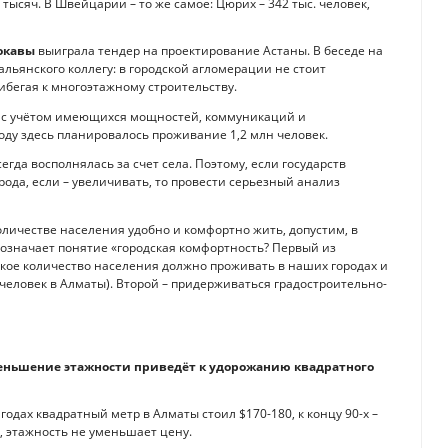
 тысяч. В Швейцарии – то же самое: Цюрих – 342 тыс. человек,
окавы
выиграла тендер на проектирование Астаны. В беседе на
альянского коллегу: в городской агломерации не стоит
ибегая к многоэтажному строительству.
ся с учётом имеющихся мощностей, коммуникаций и
году здесь планировалось проживание 1,2 млн человек.
гда восполнялась за счет села. Поэтому, если государств
ода, если – увеличивать, то провести серьезный анализ
личестве населения удобно и комфортно жить, допустим, в
 означает понятие «городская комфортность? Первый из
акое количество населения должно проживать в наших городах и
н человек в Алматы). Второй – придерживаться градостроительно-
уменьшение этажности приведёт к удорожанию квадратного
х годах квадратный метр в Алматы стоил $170-180, к концу 90-х –
ит, этажность не уменьшает цену.