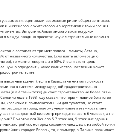
й уязвимости. оценивали возможные риски общественников.
в и инженеров, архитекторов и энергетиков с точки зрения
нтинентах. Выпускник Алматинского архитектурно-
вал в международных проектах, изучал строительные нормы в
захстана составляют три мегаполиса – Алматы, Астана,
5% от названного количества. Если взять агломерацию
тов), то можно говорить и о 60%. И если стоит цель
чала нужно определить, какое количество населения может
градостроительстве.
ть высотные здания), если в Казахстане низкая плотность
апоминая о системе международной градостроительно-
аты (и в Астаны тоже) диктует строительство не более пяти-
нкини еще в 1998 году сказал, что горы – главное богатство
ным, красивым и привлекательным для туристов, не стоит
отим расширять город, поэтому увеличиваем этажность, мне
у вас на квадратный километр приходится всего 6 человек, а не
йцарии? При этом вся Женева 5-7-этажная, 9-этажные здания –
ечных застройках, но город сохранил ландшафт, из любой точки
крупнейших городов Европы, то, к примеру, в Париже проживает