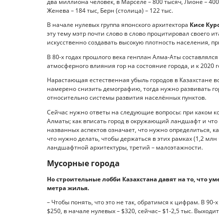
два миллиона человек, в Марселе – 800 тысяч, Лионе – 400
Женева – 184 тыс, Берн (столица) – 122 тыс.
В начале нулевых группа японского архитектора
Кисе Кур
эту тему мэтр почти слово в слово процитировал своего ит
искусственно создавать высокую плотность населения, пр
В 80-х годах прошлого века генплан Алма-Аты составлял
атмосферного влияния гор на состояние города, и к 2020 
Нарастающая естественная убыль городов в Казахстане все
намерено снизить демографию, тогда нужно развивать гор
относительно системы развития населённых пунктов.
Сейчас нужно ответы на следующие вопросы: при каком ко
Алматы; как вписать город в окружающий ландшафт и что
названных аспектов означает, что нужно определиться, к
что нужно делать, чтобы держаться в этих рамках (1,2 мл
ландшафтной архитектуры, третий – малоэтажности.
Мусорные города
Но строительные лобби Казахстана давят на то, что 
метра жилья.
– Чтобы понять, что это не так, обратимся к цифрам. В 90-
$250, в начале нулевых – $320, сейчас– $1-2,5 тыс. Выход