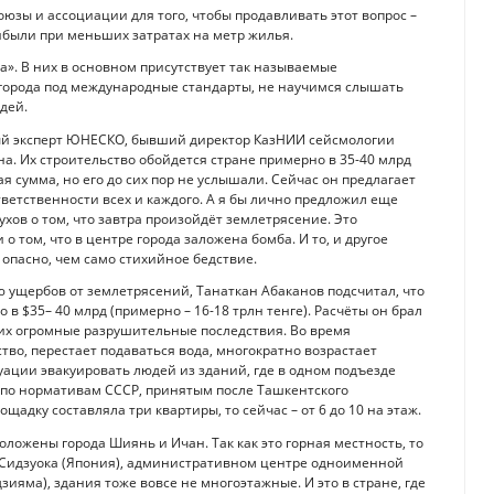
оюзы и ассоциации для того, чтобы продавливать этот вопрос –
были при меньших затратах на метр жилья.
ра». В них в основном присутствует так называемые
 города под международные стандарты, не научимся слышать
дей.
ый эксперт ЮНЕСКО, бывший директор КазНИИ сейсмологии
а. Их строительство обойдется стране примерно в 35-40 млрд
я сумма, но его до сих пор не услышали. Сейчас он предлагает
тветственности всех и каждого. А я бы лично предложил еще
хов о том, что завтра произойдёт землетрясение. Это
о том, что в центре города заложена бомба. И то, и другое
 опасно, чем само стихийное бедствие.
ю ущербов от землетрясений, Танаткан Абаканов подсчитал, что
 $35– 40 млрд (примерно – 16-18 трлн тенге). Расчёты он брал
х огромные разрушительные последствия. Во время
во, перестает подаваться вода, многократно возрастает
уации эвакуировать людей из зданий, где в одном подъезде
и по нормативам СССР, принятым после Ташкентского
щадку составляла три квартиры, то сейчас – от 6 до 10 на этаж.
ложены города Шиянь и Ичан. Так как это горная местность, то
е Сидзуока (Япония), административном центре одноименной
ияма), здания тоже вовсе не многоэтажные. И это в стране, где