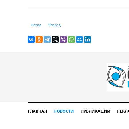
Предыдущий: Создать государственный алиментный фон
Следующий: Государства, которые играют бол
Назад
Вперед
ГЛАВНАЯ
НОВОСТИ
ПУБЛИКАЦИИ
РЕКЛ