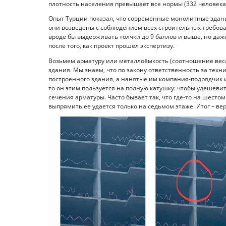
плотность населения превышает все нормы (332 человека
Опыт Турции показал, что современные монолитные здани
они возведены с соблюдением всех строительных требов
вроде бы выдерживать толчки до 9 баллов и выше, но да
после того, как проект прошёл экспертизу.
Возьмем арматуру или металлоёмкость (соотношение веса
здания. Мы знаем, что по закону ответственность за тех
построенного здания, а нанятые им компания-подрядчик и т
то он этим пользуется на полную катушку: чтобы удешеви
сечения арматуры. Часто бывает так, что где-то на шестом
выпрямить ее удается только на седьмом этаже. Итог – ве