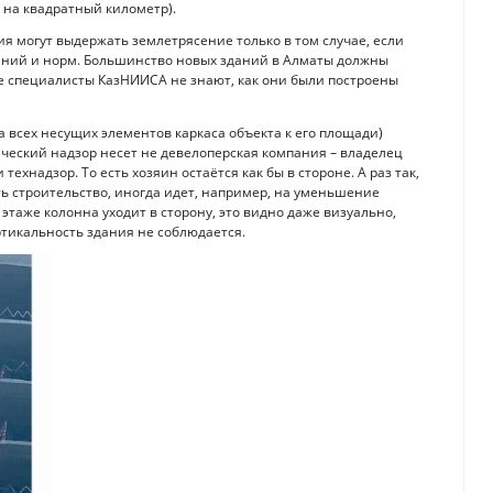
 на квадратный километр).
я могут выдержать землетрясение только в том случае, если
аний и норм. Большинство новых зданий в Алматы должны
же специалисты КазНИИСА не знают, как они были построены
 всех несущих элементов каркаса объекта к его площади)
нический надзор несет не девелоперская компания – владелец
ехнадзор. То есть хозяин остаётся как бы в стороне. А раз так,
ть строительство, иногда идет, например, на уменьшение
 этаже колонна уходит в сторону, это видно даже визуально,
ртикальность здания не соблюдается.