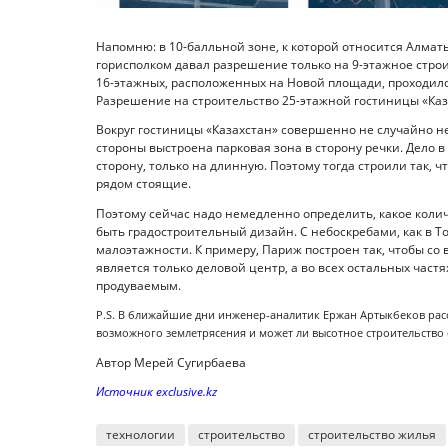
Напомню: в 10-балльной зоне, к которой относится Алмат
горисполком давал разрешение только на 9-этажное стро
16-этажных, расположенных на Новой площади, проходил
Разрешение на строительство 25-этажной гостиницы «Каз
Вокруг гостиницы «Казахстан» совершенно не случайно не
стороны выстроена парковая зона в сторону речки. Дело в 
сторону, только на длинную. Поэтому тогда строили так, 
рядом стоящие.
Поэтому сейчас надо немедленно определить, какое коли
быть градостроительный дизайн. С небоскребами, как в То
малоэтажности. К примеру, Париж построен так, чтобы со
является только деловой центр, а во всех остальных част
продуваемым.
P.S. В ближайшие дни инженер-аналитик Ержан Артыкбеков рас
возможного землетрясения и может ли высотное строительство
Автор Мерей Сугирбаева
Источник exclusive.kz
технологии
строительство
строительство жилья