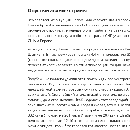
Опустынивание страны
Землетрясение в Турции напомнило казахстанцам о свое
Ержан Артыкбеков попытался обобщить оценки сейсмолого
инженера-строителя, имеющего опыт работы на разных ко
строительного института работал в странах СНГ, участво
США и Европе.
– Сегодня основу 12-миллионого городского населения Ка
Шымкент. В них проживает порядка 4,4 млн человек или 3
(скопление срастающихся с городом-ядром населенных пунк
переселить весь Казахстан в эти агломерации, то для на
выдержать тот или иной город и отсюда вести разговор о 
Зарубежные коллеги удивляются: зачем идти вверх (строи
населения? Ведь это чревато опустыниванием страны. Н
ландшафтной архитектуры, они считают, что ландшафт Алм
семи этажей. Сильнейший итальянский строитель доктор Са
Алматы, да и страны тоже. Чтобы сделать этот город удоб
закрывать их многоэтажками. Когда я сказал, что мы не х
задали резонный вопрос: «Какая потребность в этом, если 
332 как в Японии, не 201 как в Италии и не 207 как в Шве
редкое исключение, 12-16-этажные дома есть только в точ
можно увидеть горы. Что касается количества населения 