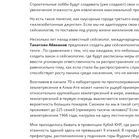
Строительные лобби будут создавать (уже создают) свои с
увеличение этажности для извлечения максимальной при
Но есть такое понятие, как «мусорные города третьего ми
«железобетонные джунгли». Если мы не адаптируем свом
сейсмологов, то поставим под угрозу жизни миллионов лю
Несколько лет назад известный сейсмолог, международн
Танаткан Абаканов
предложил создать два сейсмополигон
тенге . По сравнению с тем, что мы ожидаем, это небольша
создать закон о сейсмологии, где будут расписаны меры о
ввести уголовную ответственность за распространение слу
равносильно тому, как если стали бы распространять слухи 
способствует росту паники среди населения, что не менее
Возглавив в начале 70-х лабораторию по прогнозировани
землетрясение в Алма-Ате может нанести ущерб примерно в
относительно крупнейших землетрясений в мире, имевши
землетрясений в первую очередь выключается электричест
вероятность больших пожаров. Сможем ли мы в такой сит
проживает до 225 семей (примерно тысяча человек)? Есл
землетрясения 1966 года, нагрузка на одну лестничную пло
Мне приходилось бывать в провинции Хубэй КНР, где распо
этажность зданий здесь не превышает 9 этажей. В город
префектуры, расположенном у подножия горы Фудзии (Фудз