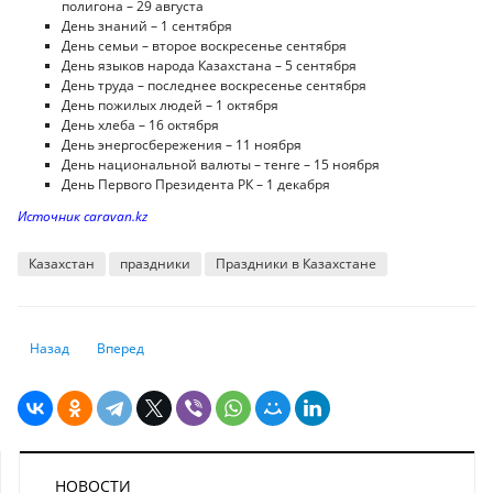
полигона – 29 августа
День знаний – 1 сентября
День семьи – второе воскресенье сентября
День языков народа Казахстана – 5 сентября
День труда – последнее воскресенье сентября
День пожилых людей – 1 октября
День хлеба – 16 октября
День энергосбережения – 11 ноября
День национальной валюты – тенге – 15 ноября
День Первого Президента РК – 1 декабря
Источник caravan.kz
Казахстан
праздники
Праздники в Казахстане
Предыдущий: Где и за сколько казахстанцы могут успеть отдохнуть до
Следующий: Куда поехать на "все включено", кроме Турции
Назад
Вперед
НОВОСТИ