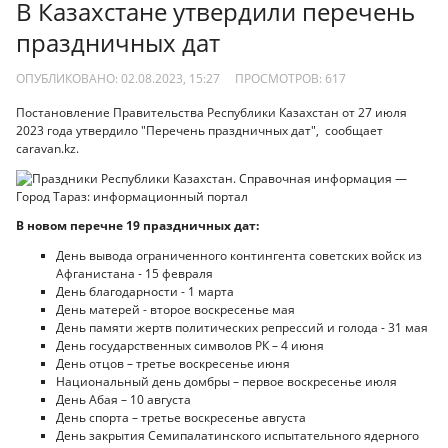
В Казахстане утвердили перечень
праздничных дат
ОПУБЛИКОВАНО: 02.08.2023, 15:27
ПРОСМОТРОВ:
617
Постановление Правительства Республики Казахстан от 27 июля
2023 года утвердило "Перечень праздничных дат", сообщает
сaravan.kz.
В новом перечне 19 праздничных дат:
День вывода ограниченного контингента советских войск из
Афганистана - 15 февраля
День благодарности - 1 марта
День матерей - второе воскресенье мая
День памяти жертв политических репрессий и голода - 31 мая
День государственных символов РК – 4 июня
День отцов – третье воскресенье июня
Национальный день домбры – первое воскресенье июля
День Абая – 10 августа
День спорта – третье воскресенье августа
День закрытия Семипалатинского испытательного ядерного