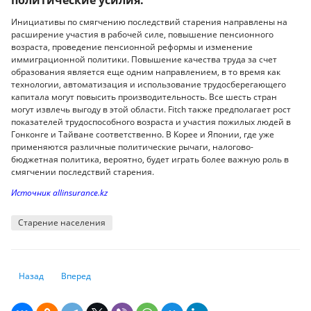
Инициативы по смягчению последствий старения направлены на
расширение участия в рабочей силе, повышение пенсионного
возраста, проведение пенсионной реформы и изменение
иммиграционной политики. Повышение качества труда за счет
образования является еще одним направлением, в то время как
технологии, автоматизация и использование трудосберегающего
капитала могут повысить производительность. Все шесть стран
могут извлечь выгоду в этой области. Fitch также предполагает рост
показателей трудоспособного возраста и участия пожилых людей в
Гонконге и Тайване соответственно. В Корее и Японии, где уже
применяются различные политические рычаги, налогово-
бюджетная политика, вероятно, будет играть более важную роль в
смягчении последствий старения.
Источник аllinsurance.kz
Старение населения
Предыдущий: В каких городах туристы тратят больше всего
Следующий: Регистрация на рейсы казахстанской авиакомп
Назад
Вперед