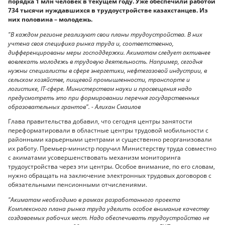
порядка 1 млн человек в текущем году. Уже обеспечили работой
734 тысячи нуждавшихся в трудоустройстве казахстанцев. Из
них половина – молодежь.
"В каждом регионе реализуют свои планы трудоустройства. В них
учтена своя специфика рынка труда и, соответственно,
дифференцированы меры господдержки. Акиматам следует активнее
вовлекать молодежь в трудовую деятельность. Например, сегодня
нужны специалисты в сфере энергетики, нефтегазовой индустрии, в
сельском хозяйстве, пищевой промышленности, транспорте и
логистике, IT-сфере. Министерствам науки и просвещения надо
предусмотреть это при формировании перечня государственных
образовательных грантов". - Алихан Смаилов
Глава правительства добавил, что сегодня центры занятости
переформатировали в областные центры трудовой мобильности с
районными карьерными центрами и существенно реорганизовали
их работу. Премьер-министр поручил Министерству труда совместно
с акиматами усовершенствовать механизм мониторинга
трудоустройства через эти центры. Особое внимание, по его словам,
нужно обращать на заключение электронных трудовых договоров с
обязательными пенсионными отчислениями.
"Акиматам необходимо в рамках разработанного проекта
Комплексного плана рынка труда уделить особое внимание качеству
создаваемых рабочих мест. Надо обеспечивать трудоустройство не