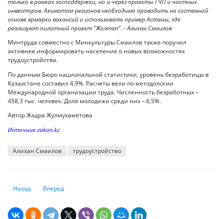
только в рамках господдержки, но и через проекты ГЧП и частных
инвесторов. Акиматам регионов необходимо проводить на системной
основе ярмарки вакансий и использовать пример Астаны, где
реализуют пилотный проект "Жолтап". - Алихан Смаилов
Минтруда совместно с Минкультуры Смаилов также поручил
активнее информировать население о новых возможностях
трудоустройства.
По данным Бюро национальной статистики, уровень безработицы в
Казахстане составил 4,9%. Расчеты вели по методологии
Международной организации труда. Численность безработных –
458,3 тыс. человек. Доля молодежи среди них – 6,5%.
Автор Жадра Жулмухаметова
Источник zakon.kz
Алихан Смаилов
трудоустройство
Предыдущий: Заразные, но неопасные: что нужно знать о штаммах ко
Следующий: Мопедистов хотят обязать сдавать на права в 
Назад
Вперед