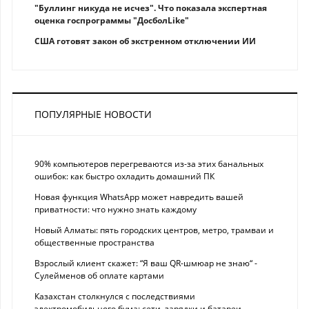
"Буллинг никуда не исчез". Что показала экспертная
оценка госпрограммы "ДосболLike"
США готовят закон об экстренном отключении ИИ
ПОПУЛЯРНЫЕ НОВОСТИ
90% компьютеров перегреваются из-за этих банальных
ошибок: как быстро охладить домашний ПК
Новая функция WhatsApp может навредить вашей
приватности: что нужно знать каждому
Новый Алматы: пять городских центров, метро, трамваи и
общественные пространства
Взрослый клиент скажет: “Я ваш QR-шмюар не знаю“ -
Сулейменов об оплате картами
Казахстан столкнулся с последствиями
электромобильного бума: сети, зарядки и батареи