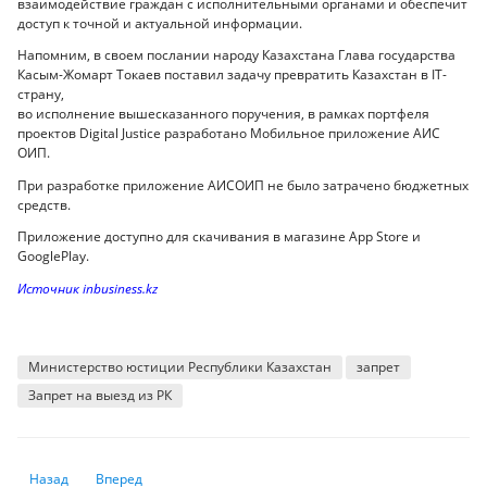
взаимодействие граждан с исполнительными органами и обеспечит
доступ к точной и актуальной информации.
Напомним, в своем послании народу Казахстана Глава государства
Касым-Жомарт Токаев поставил задачу превратить Казахстан в IT-
страну,
во исполнение вышесказанного поручения, в рамках портфеля
проектов Digital Justice разработано Мобильное приложение АИС
ОИП.
При разработке приложение АИСОИП не было затрачено бюджетных
средств.
Приложение доступно для скачивания в магазине App Store и
GooglePlay.
Источник inbusiness.kz
Министерство юстиции Республики Казахстан
запрет
Запрет на выезд из РК
Предыдущий: Можно ли запускать салюты во дворах
Следующий: Увеличилась продолжительность жизни казахст
Назад
Вперед