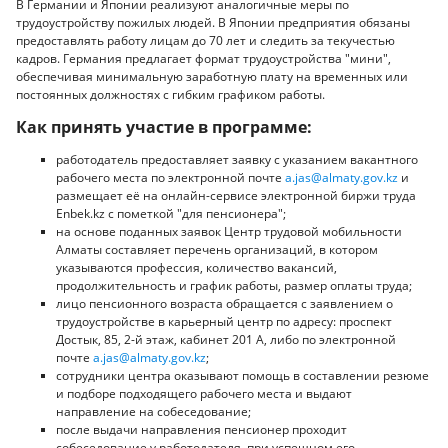
В Германии и Японии реализуют аналогичные меры по
трудоустройству пожилых людей. В Японии предприятия обязаны
предоставлять работу лицам до 70 лет и следить за текучестью
кадров. Германия предлагает формат трудоустройства "мини",
обеспечивая минимальную заработную плату на временных или
постоянных должностях с гибким графиком работы.
Как принять участие в программе:
работодатель предоставляет заявку с указанием вакантного
рабочего места по электронной почте
a.jas@almaty.gov.kz
и
размещает её на онлайн-сервисе электронной биржи труда
Enbek.kz с пометкой "для пенсионера";
на основе поданных заявок Центр трудовой мобильности
Алматы составляет перечень организаций, в котором
указываются профессия, количество вакансий,
продолжительность и график работы, размер оплаты труда;
лицо пенсионного возраста обращается с заявлением о
трудоустройстве в карьерный центр по адресу: проспект
Достык, 85, 2-й этаж, кабинет 201 А, либо по электронной
почте
a.jas@almaty.gov.kz
;
сотрудники центра оказывают помощь в составлении резюме
и подборе подходящего рабочего места и выдают
направление на собеседование;
после выдачи направления пенсионер проходит
собеседование у работодателя, при успешном его