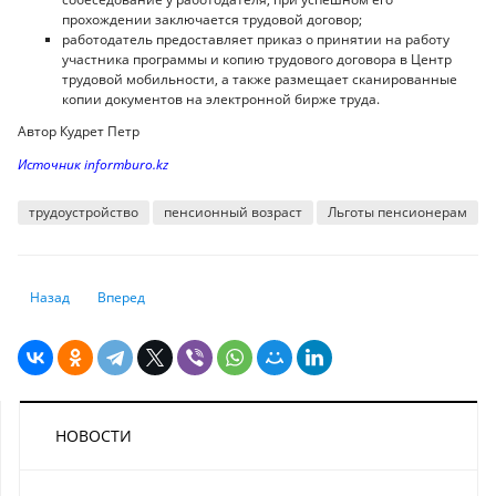
прохождении заключается трудовой договор;
работодатель предоставляет приказ о принятии на работу
участника программы и копию трудового договора в Центр
трудовой мобильности, а также размещает сканированные
копии документов на электронной бирже труда.
Автор Кудрет Петр
Источник informburo.kz
трудоустройство
пенсионный возраст
Льготы пенсионерам
Предыдущий: Количество самокатчиков увеличилось на 147 процент
Следующий: Стоимость одного километра дороги назвали в
Назад
Вперед
НОВОСТИ