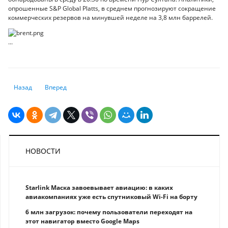
опрошенные S&P Global Platts, в среднем прогнозируют сокращение
коммерческих резервов на минувшей неделе на 3,8 млн баррелей.
...
Предыдущий: Цена золота впервые за шесть лет превысила $1500 за
Следующий: Почему цены на нефть не подскочат до $100?
Назад
Вперед
НОВОСТИ
Starlink Маска завоевывает авиацию: в каких
авиакомпаниях уже есть спутниковый Wi-Fi на борту
6 млн загрузок: почему пользователи переходят на
этот навигатор вместо Google Maps