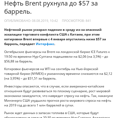
Нефть Brent рухнула до $57 за
баррель.
ОПУБЛИКОВАНО: 08.08.2019, 10:42
ПРОСМОТРОВ:
841
Нефтяной рынок ускорил падение в среду из-за опасений
эскалации торгового конфликта США с Китаем, при этом
котировки Brent впервые с 4 января опустились ниже $57 за
баррель, передает
Интерфакс
.
Октябрьские фьючерсы на Brent на лондонской бирже ICE Futures к
19:50 по времени Нур-Султана подешевели на $2,06 (на 3,5%) – до
$56,88 за баррель.
Котировки фьючерсов на WTI на сентябрь на Нью-йоркской
товарной бирже (NYMEX) к указанному времени снижаются на $2,12
(на 3,95%) – до $51,51 за баррель.
Инвесторы опасаются, что в случае, если американо-китайские
отношения будут развиваться по плохому сценарию, рост мировой
экономики замедлится, что навредит спросу на нефть. Так, накануне
Минэнерго США ухудшило прогноз роста мирового спроса на нефть
на 2019 год до всего 1 млн баррелей в сутки.
Рынок ждет данных о запасах топлива в США, которые будут
обнародованы в среду в 20:30 по времени Нур-Султана. Аналитики,