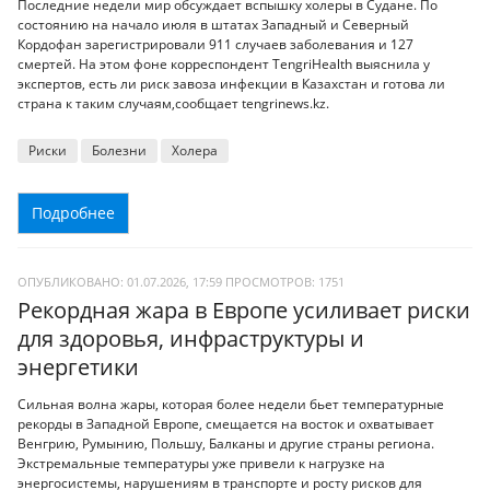
Последние недели мир обсуждает вспышку холеры в Судане. По
состоянию на начало июля в штатах Западный и Северный
Кордофан зарегистрировали 911 случаев заболевания и 127
смертей. На этом фоне корреспондент TengriHealth выяснила у
экспертов, есть ли риск завоза инфекции в Казахстан и готова ли
страна к таким случаям,сообщает tengrinews.kz.
Риски
Болезни
Холера
Подробнее
ОПУБЛИКОВАНО: 01.07.2026, 17:59
ПРОСМОТРОВ:
1751
Рекордная жара в Европе усиливает риски
для здоровья, инфраструктуры и
энергетики
Сильная волна жары, которая более недели бьет температурные
рекорды в Западной Европе, смещается на восток и охватывает
Венгрию, Румынию, Польшу, Балканы и другие страны региона.
Экстремальные температуры уже привели к нагрузке на
энергосистемы, нарушениям в транспорте и росту рисков для