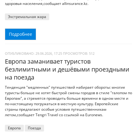
здоровья населения,сообщает allinsurance.kz.
Экстремальная жара
Подробнее
ОПУБЛИКОВАНО: 29.06.2026, 17:25
ПРОСМОТРОВ:
512
Европа заманивает туристов
безлимитными и дешёвыми проездными
на поезда
Тенденция "медленных" путешествий набирает обороты: многие
туристы больше не хотят быстрой смены городов в стиле "галопом по
Европам", а стремятся проводить больше времени в одном месте и
по‑настоящему погружаться в местную культуру. Европейские
страны предлагают особые условия путешественникам
летом,сообщает Tengri Travel со ссылкой на Euronews.
Европа
Поезда