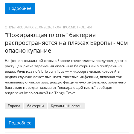
Подробнее
ОПУБЛИКОВАНО: 25.06.2026, 17:04
ПРОСМОТРОВ:
461
“Пожирающая плоть“ бактерия
распространяется на пляжах Европы - чем
опасно купание
На фоне аномальной жары в Европе специалисты предупреждают о
растущем риске заражения опасными бактериями в прибрежных
водах. Речь идет о Vibrio vulnificus — микроорганизме, который в
редких случаях может вызывать тяжелые инфекции, включая так
называемую некротизирующую фасциитную инфекцию, из-за чего
бактерию нередко называют "пожирающей плоть",сообщает
tengrinews.kz со ссылкой на Tengri Travel.
Европа
бактерии
Купальный сезон
Подробнее