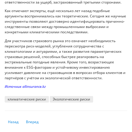
ответственности за ущерб, застрахованный третьими сторонами.
Как отмечают эксперты, ещё несколько лет назад подобные
аргументы воспринимались как теоретические. Сегодня же научные
инструменты позволяют достоверно идентифицировать причинно-
следственные связи между промышленными выбросами и
конкретными климатическими последствиями.
Для участников страхового рынка это означает необходимость
пересмотра риск-моделей, углубления сотрудничества с
климатологами и актуариями, а также развития параметрических
страховых решений, способных быстрее реагировать на
экстремальные погодные явления. Кроме того, возрастающее
внимание к ESG-факторам и устойчивому инвестированию
усиливает давление на страховщиков в вопросах отбора клиентов и
партнёров с учётом их экологической ответственности.
Источник аllinsurance.kz
климатические риски
Экологические риски
Предыдущий: «Лаборатория Касперского» представила отчёт о кибер
Следующий: «Крысиные люди»: новый тревожный тренд, з
Назад
Вперед