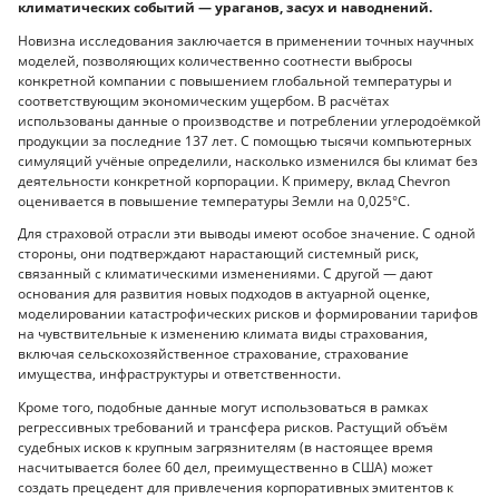
климатических событий — ураганов, засух и наводнений.
Новизна исследования заключается в применении точных научных
моделей, позволяющих количественно соотнести выбросы
конкретной компании с повышением глобальной температуры и
соответствующим экономическим ущербом. В расчётах
использованы данные о производстве и потреблении углеродоёмкой
продукции за последние 137 лет. С помощью тысячи компьютерных
симуляций учёные определили, насколько изменился бы климат без
деятельности конкретной корпорации. К примеру, вклад Chevron
оценивается в повышение температуры Земли на 0,025°C.
Для страховой отрасли эти выводы имеют особое значение. С одной
стороны, они подтверждают нарастающий системный риск,
связанный с климатическими изменениями. С другой — дают
основания для развития новых подходов в актуарной оценке,
моделировании катастрофических рисков и формировании тарифов
на чувствительные к изменению климата виды страхования,
включая сельскохозяйственное страхование, страхование
имущества, инфраструктуры и ответственности.
Кроме того, подобные данные могут использоваться в рамках
регрессивных требований и трансфера рисков. Растущий объём
судебных исков к крупным загрязнителям (в настоящее время
насчитывается более 60 дел, преимущественно в США) может
создать прецедент для привлечения корпоративных эмитентов к