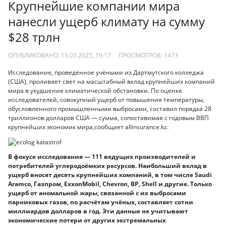
Крупнейшие компании мира
нанесли ущерб климату на сумму
$28 трлн
ОПУБЛИКОВАНО: 13.05.2025, 19:17
ПРОСМОТРОВ:
1473
Исследование, проведённое учёными из Дартмутского колледжа
(США), проливает свет на масштабный вклад крупнейших компаний
мира в ухудшение климатической обстановки. По оценке
исследователей, совокупный ущерб от повышения температуры,
обусловленного промышленными выбросами, составил порядка 28
триллионов долларов США — сумма, сопоставимая с годовым ВВП
крупнейших экономик мира,сообщает allinsurance.kz.
В фокусе исследования — 111 ведущих производителей и
потребителей углеродоёмких ресурсов. Наибольший вклад в
ущерб вносят десять крупнейших компаний, в том числе Saudi
Aramco, Газпром, ExxonMobil, Chevron, BP, Shell и другие. Только
ущерб от аномальной жары, связанной с их выбросами
парниковых газов, по расчётам учёных, составляет сотни
миллиардов долларов в год. Эти данные не учитывают
экономические потери от других экстремальных