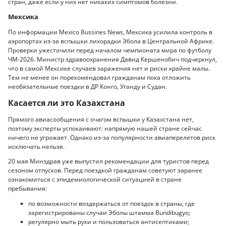
стран, даже если у них нет никаких симптомов болезни.
Мексика
По информации Mexico Bussines News, Мексика усилила контроль в
аэропортах из-за вспышки лихорадки Эбола в Центральной Африке.
Проверки ужесточили перед началом чемпионата мира по футболу
ЧМ-2026. Министр здравоохранения Давид Кершенобич подчеркнул,
что в самой Мексике случаев заражения нет и риски крайне малы.
Тем не менее он порекомендовал гражданам пока отложить
необязательные поездки в ДР Конго, Уганду и Судан.
Касается ли это Казахстана
Прямого авиасообщения с очагом вспышки у Казахстана нет,
поэтому эксперты успокаивают: напрямую нашей стране сейчас
ничего не угрожает. Однако из-за популярности авиаперелетов риск
исключать нельзя.
20 мая Минздрав уже выпустил рекомендации для туристов перед
сезоном отпусков. Перед поездкой гражданам советуют заранее
ознакомиться с эпидемиологической ситуацией в стране
пребывания:
по возможности воздержаться от поездок в страны, где
зарегистрированы случаи Эболы штамма Bundibugyo;
регулярно мыть руки и пользоваться антисептиками;