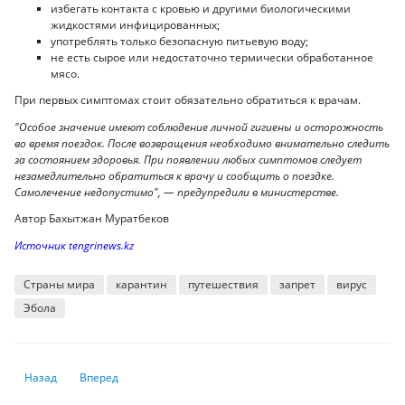
избегать контакта с кровью и другими биологическими
жидкостями инфицированных;
употреблять только безопасную питьевую воду;
не есть сырое или недостаточно термически обработанное
мясо.
При первых симптомах стоит обязательно обратиться к врачам.
"Особое значение имеют соблюдение личной гигиены и осторожность
во время поездок. После возвращения необходимо внимательно следить
за состоянием здоровья. При появлении любых симптомов следует
незамедлительно обратиться к врачу и сообщить о поездке.
Самолечение недопустимо", — предупредили в министерстве.
Автор Бахытжан Муратбеков
Источник tengrinews.kz
Страны мира
карантин
путешествия
запрет
вирус
Эбола
Предыдущий: В США задумались о выпуске банкноты с Трампом
Следующий: Эксперты оценили эффект от новой модели фи
Назад
Вперед