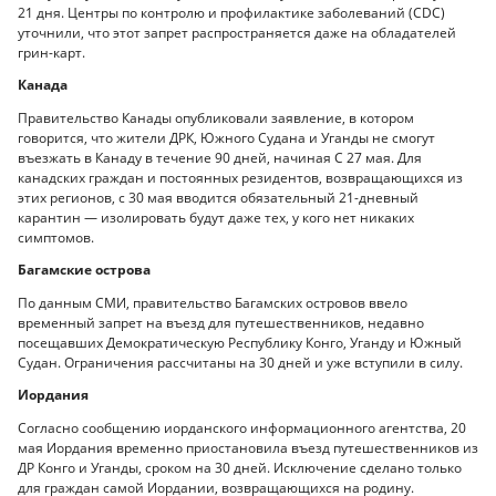
21 дня. Центры по контролю и профилактике заболеваний (CDC)
уточнили, что этот запрет распространяется даже на обладателей
грин-карт.
Канада
Правительство Канады опубликовали заявление, в котором
говорится, что жители ДРК, Южного Судана и Уганды не смогут
въезжать в Канаду в течение 90 дней, начиная С 27 мая. Для
канадских граждан и постоянных резидентов, возвращающихся из
этих регионов, с 30 мая вводится обязательный 21-дневный
карантин — изолировать будут даже тех, у кого нет никаких
симптомов.
Багамские острова
По данным СМИ, правительство Багамских островов ввело
временный запрет на въезд для путешественников, недавно
посещавших Демократическую Республику Конго, Уганду и Южный
Судан. Ограничения рассчитаны на 30 дней и уже вступили в силу.
Иордания
Согласно сообщению иорданского информационного агентства, 20
мая Иордания временно приостановила въезд путешественников из
ДР Конго и Уганды, сроком на 30 дней. Исключение сделано только
для граждан самой Иордании, возвращающихся на родину.