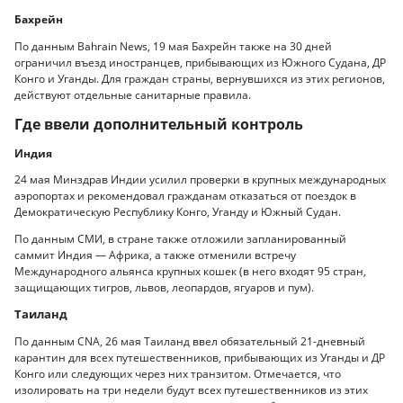
Бахрейн
По данным Bahrain News, 19 мая Бахрейн также на 30 дней
ограничил въезд иностранцев, прибывающих из Южного Судана, ДР
Конго и Уганды. Для граждан страны, вернувшихся из этих регионов,
действуют отдельные санитарные правила.
Где ввели дополнительный контроль
Индия
24 мая Минздрав Индии усилил проверки в крупных международных
аэропортах и рекомендовал гражданам отказаться от поездок в
Демократическую Республику Конго, Уганду и Южный Судан.
По данным СМИ, в стране также отложили запланированный
саммит Индия — Африка, а также отменили встречу
Международного альянса крупных кошек (в него входят 95 стран,
защищающих тигров, львов, леопардов, ягуаров и пум).
Таиланд
По данным CNA, 26 мая Таиланд ввел обязательный 21-дневный
карантин для всех путешественников, прибывающих из Уганды и ДР
Конго или следующих через них транзитом. Отмечается, что
изолировать на три недели будут всех путешественников из этих