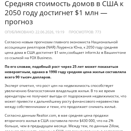
Средняя стоимость домов в США к
2050 году достигнет $1 млн —
прогноз
ОПУБЛИКОВАНО: 22.06.2026, 19:19
ПРОСМОТРОВ:
773
Согласно новым прогнозам главного экономиста Национальной
ассоциации риелторов (NAR) Лоуренса Юна, к 2050 году средняя
цена дома в США достигнет $1 млн,сообщает inform.kz в Вашингтоне
со ссылкой на FOX Business.
По его словам, подобный рост через 25 лет может показаться
невероятным, однако в 1990 году средняя цена жилья составляла
всего 90 тысяч долларов.
Эксперт отметил, что рост цен на недвижимость способствует
увеличению благосостояния владельцев жилья. В то же время
арендаторы не получают выгоды от подорожания недвижимости, что
может привести к дальнейшему росту финансового неравенства
между собственниками и теми, кто продолжает снимать жильё.
Согласно данным Realtor.com, в мае средняя цена продажи
вторичного жилья в США составила почти $430 000, что на 2%
больше, чем в предыдущем месяце. Между тем, по данным Zillow,