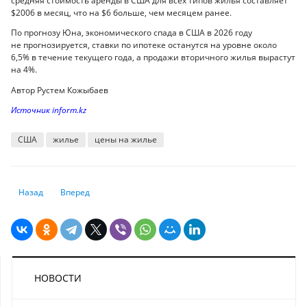
средняя стоимость аренды в США для всех типов жилья составляет
$2006 в месяц, что на $6 больше, чем месяцем ранее.
По прогнозу Юна, экономического спада в США в 2026 году
не прогнозируется, ставки по ипотеке останутся на уровне около
6,5% в течение текущего года, а продажи вторичного жилья вырастут
на 4%.
Автор Рустем Кожыбаев
Источник inform.kz
США
жилье
цены на жилье
Предыдущий: Жара атакует: как Европа переживает аномальные темп
Следующий: ООН предупредила об углубляющемся кризисе 
Назад
Вперед
НОВОСТИ