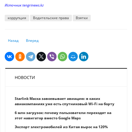
Источник tengrinews.kz
коррупция
Водительские права
Взятки
Предыдущий: В Алматы 22 ноября смягчат карантин: вступят в силу к
Следующий: Казахстанцы подсели на антибиотики. Это мож
Назад
Вперед
НОВОСТИ
Starlink Маска завоевывает авиацию: в каких
авиакомпаниях уже есть спутниковый Wi-Fi на борту
6 млн загрузок: почему пользователи переходят на
этот навигатор вместо Google Maps
Экспорт электромобилей из Китая вырос на 120%