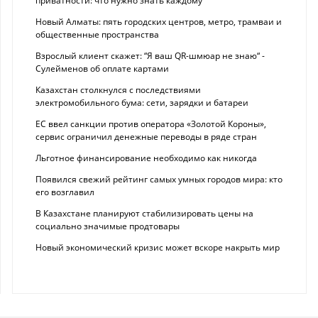
приватности: что нужно знать каждому
Новый Алматы: пять городских центров, метро, трамваи и
общественные пространства
Взрослый клиент скажет: “Я ваш QR-шмюар не знаю“ -
Сулейменов об оплате картами
Казахстан столкнулся с последствиями
электромобильного бума: сети, зарядки и батареи
ЕС ввел санкции против оператора «Золотой Короны»,
сервис ограничил денежные переводы в ряде стран
Льготное финансирование необходимо как никогда
Появился свежий рейтинг самых умных городов мира: кто
его возглавил
В Казахстане планируют стабилизировать цены на
социально значимые продтовары
Новый экономический кризис может вскоре накрыть мир