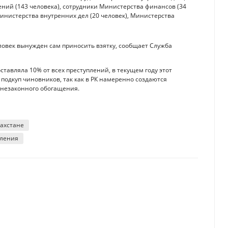
ений (143 человека), сотрудники Министерства финансов (34
инистерства внутренних дел (20 человек), Министерства
еловек вынужден сам приносить взятку, сообщает Служба
оставляла 10% от всех преступлений, в текущем году этот
 подкуп чиновников, так как в РК намеренно создаются
 незаконного обогащения.
захстане
пления
ысокие зарплаты, чем женщины
 РК выросла на 60%