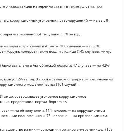
 что казахстанцев намеренно ставят в такие условия, при
,6 тыс. коррупционных уголовных правонарушений — на 33,5%
зарегистрировано 2,4 тыс., плюс 5,5% за год.
ений зарегистрировали в Алматы: 160 случаев — на 8,6%
ов-«коррупционеров» также вошли столица (145 случаев, минус
было выявлено в Актюбинской области: 47 случаев — на 42%
я, минус 12% за год. В тройке самых «популярных» преступлений
коррупционного мошенничества (161 случай).
 921 лицо, совершившее уголовное коррупционное
нные предоставил портал finprom.kz.
еловек — на её получении, 114 человек — на коррупционном
жностными полномочиями, 73 человека — на присвоении или
. Большинство из них — сотрудники органов внутренних дел (159