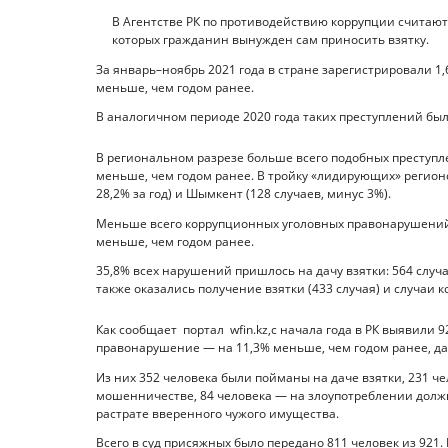
В Агентстве РК по противодействию коррупции считают,
которых гражданин вынужден сам приносить взятку.
За январь–ноябрь 2021 года в стране зарегистрировали 1
меньше, чем годом ранее.
В аналогичном периоде 2020 года таких преступлений было 
В региональном разрезе больше всего подобных преступл
меньше, чем годом ранее. В тройку «лидирующих» регион
28,2% за год) и Шымкент (128 случаев, минус 3%).
Меньше всего коррупционных уголовных правонарушений 
меньше, чем годом ранее.
35,8% всех нарушений пришлось на дачу взятки: 564 случа
также оказались получение взятки (433 случая) и случаи 
Как сообщает портал wfin.kz,с начала года в РК выявили
правонарушение — на 11,3% меньше, чем годом ранее, да
Из них 352 человека были пойманы на даче взятки, 231 ч
мошенничестве, 84 человека — на злоупотреблении дол
растрате вверенного чужого имущества.
Всего в суд присяжных было передано 811 человек из 921