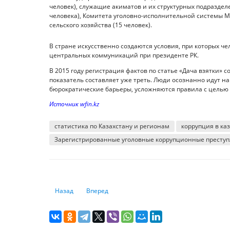
человек), служащие акиматов и их структурных подраздел
человека), Комитета уголовно-исполнительной системы М
сельского хозяйства (15 человек).
В стране искусственно создаются условия, при которых ч
центральных коммуникаций при президенте РК.
В 2015 году регистрация фактов по статье «Дача взятки» с
показатель составляет уже треть. Люди осознанно идут на
бюрократические барьеры, усложняются правила с целью
Источник wfin.kz
статистика по Казахстану и регионам
коррупция в ка
Зарегистрированные уголовные коррупционные престу
Предыдущий: Мужчины в Казахстане получают более в
Следующий: Скорость мобильного интернета в
Назад
Вперед