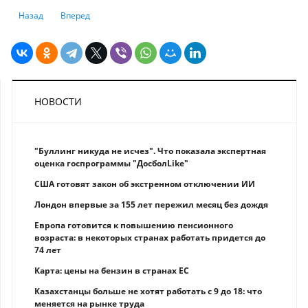
Предыдущий: Смартфон вместо удостоверения: где казахстанцы мог
Следующий: В Алматы ужесточают карантин
Назад
Вперед
НОВОСТИ
"Буллинг никуда не исчез". Что показала экспертная
оценка госпрограммы "ДосболLike"
США готовят закон об экстренном отключении ИИ
Лондон впервые за 155 лет пережил месяц без дождя
Европа готовится к повышению пенсионного
возраста: в некоторых странах работать придется до
74 лет
Карта: цены на бензин в странах ЕС
Казахстанцы больше не хотят работать с 9 до 18: что
меняется на рынке труда