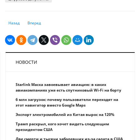
Предыдущий: Станут ли страховые продукты интереснее казахстанцам
Следующий: Алматинские школьники переходят на онлайн
Назад
Вперед
НОВОСТИ
Starlink Маска завоевывает авиацию: в каких
авиакомпаниях уже есть спутниковый Wi-Fi на борту
6 млн загрузок: почему пользователи переходят на
этот навигатор вместо Google Maps
Экспорт электромобилей из Китая вырос на 120%
Трамп раскрыл, кого хочет видеть следующим
президентом США
Две смерти и тысячи заболевших из-за салата в США