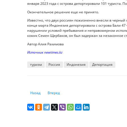
января 2023 года с острова депортировали 101 туриста. По
Окончательное решение еще не принято.
Известно, что двух россиян пожизненно внесли в черный с
конце марта Индонезия депортировала с острова Бали 47 ч
нарушении условий пребывания и неправомерном использ
комик Семен Щербаков, он был задержан за незаконное с
Автор Алия Рахимова
Источник newtimes.kz
туризм
Россия
Индонезия
Депортация
Предыдущий: В Китае раскрыли роковую ошибку США
Следующий: Raiffeisen Bank закрыл корсчета 
Назад
Вперед