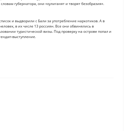
 словам губернатора, они «хулиганят и творят безобразия».
писок и выдворили с Бали за употребление наркотиков. А в
еловек, в их числе 13 россиян. Все они обвинялись в
овании туристической визы. Под проверку на острове попал и
тендап-выступление.
всем российским банкам, кроме дочернего