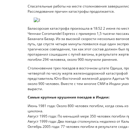
Спасательные работы на месте столкновения завершились
Расследование причин катастрофы продолжается.
Баласорская катастрофа произошла в 18:52 2 июня по мес
Ченнаи Coromandel Express с примерно 1,5 тысячи пассаж
Баханага-Базар. Из-за высокой скорости несколько вагоно
путь, где спустя четыре минуты появился еще один экспр
трагическое совпадение, так как этот состав должен был 
протаранил сошедшие с путей вагоны, в результате жертв
погибли 294 человека, около 900 получили ранения.
Столкновение трех поездов в восточном штате Одиша, пр
четвертой по числу жертв железнодорожной катастрофой 
представитель Юго-Восточной железной дороги Адитья Чоу
около 900 человек. Вместе с тем многие СМИ в Индии ука
вырасти.
Самые крупные крушения поездов в Индии:
Июнь 1981 года: Около 800 человек погибли, когда семь и
циклона.
Август 1995 года: По меньшей мере 350 человек погибли п
Август 1999 года: Два поезда столкнулись недалеко от Ка
Октябрь 2005 года: 77 человек погибли в результате сход