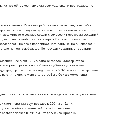
, из-под обломков извлекли всех уцелевших пострадавших.
тному времени. Из-за не сработавшего реле следовавший в
иров оказался на одном пути с товарным составом на станции
в пассажирского состава сошли с рельсов и перекрыли соседний
есс, направлявшийся из Бангалора в Колкату. Произошло
проследовать на два с половиной часа раньше, но он опоздал и
 стало на порядок больше. По последним данным, в аварии
оизошедшее в пятницу в районе города Баласор, стало
в истории страны. Как сообщил в субботу журналистам
дхури, в результате инцидента погиб 261 человек, пострадало
зывают, что число жертв катастрофы в Одише может еще
з девяти вагонов переполненного поезда упали в реку во время
ри столкновении двух поездов в 200 км от Дели.
лькутты, погибли по меньшей мере 285 человек.
а с рельсов поезда в южном штате Андхра-Прадеш.