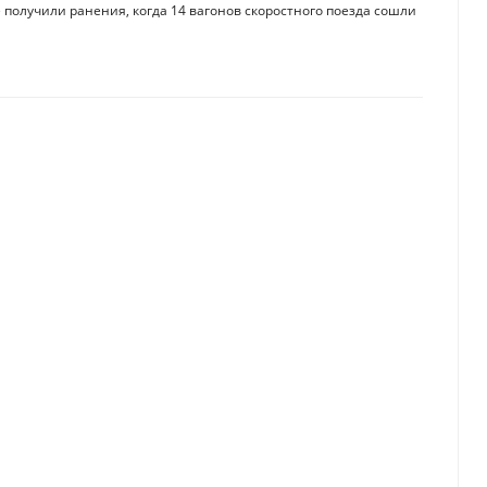
е получили ранения, когда 14 вагонов скоростного поезда сошли
 специалистами в США в 2023 году
туда уже начали выводить деньги