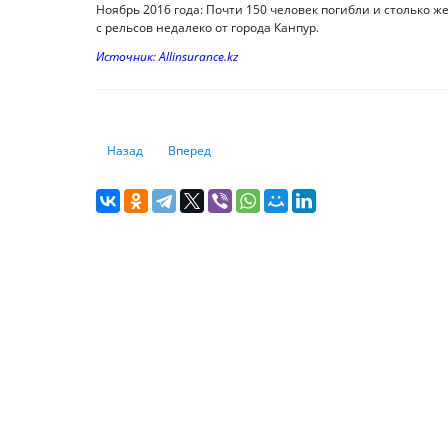
Ноябрь 2016 года: Почти 150 человек погибли и столько ж
с рельсов недалеко от города Канпур.
Источник: Allinsurance.kz
Предыдущий: Электрики стали самыми востребованными
Следующий: На Китай больше нет надежды. От
Назад
Вперед