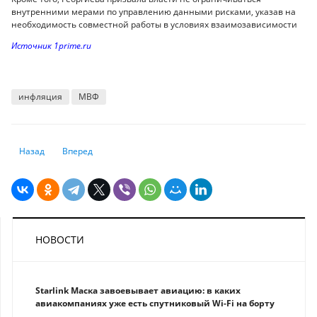
внутренними мерами по управлению данными рисками, указав на
необходимость совместной работы в условиях взаимозависимости
Источник 1prime.ru
инфляция
МВФ
Предыдущий: Американцы рассказали об изменении своего финансо
Следующий: Перспективы пути устойчивого развития Китая
Назад
Вперед
НОВОСТИ
Starlink Маска завоевывает авиацию: в каких
авиакомпаниях уже есть спутниковый Wi-Fi на борту