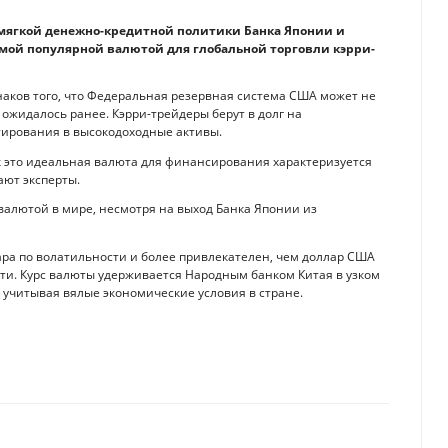
мягкой денежно-кредитной политики Банка Японии и
мой популярной валютой для глобальной торговли кэрри-
аков того, что Федеральная резервная система США может не
 ожидалось ранее. Кэрри-трейдеры берут в долг на
тирования в высокодоходные активы.
как это идеальная валюта для финансирования характеризуется
ают эксперты.
валютой в мире, несмотря на выход Банка Японии из
ара по волатильности и более привлекателен, чем доллар США
сти. Курс валюты удерживается Народным банком Китая в узком
, учитывая вялые экономические условия в стране.