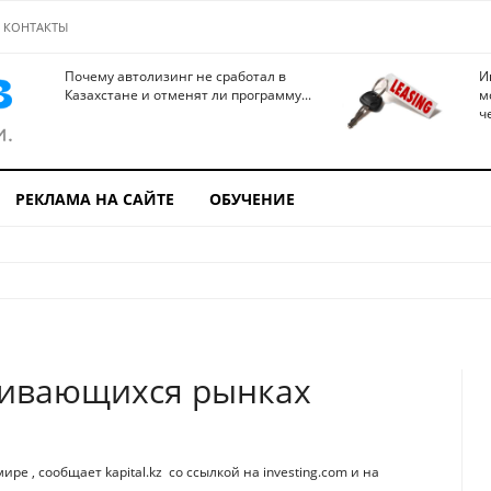
КОНТАКТЫ
Почему автолизинг не сработал в
И
Казахстане и отменят ли программу...
м
ч
РЕКЛАМА НА САЙТЕ
ОБУЧЕНИЕ
вивающихся рынках
е , сообщает kapital.kz со ссылкой на investing.com и на