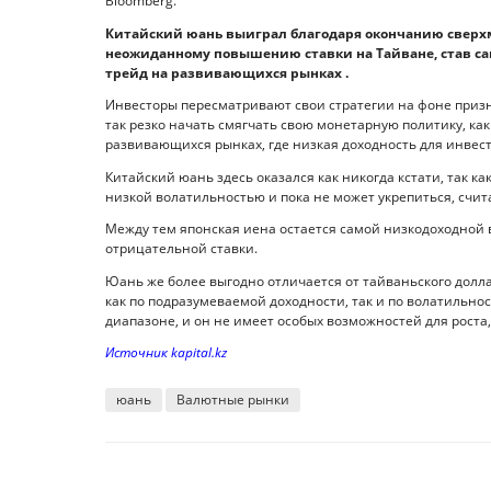
Bloomberg.
Китайский юань выиграл благодаря окончанию сверх
неожиданному повышению ставки на Тайване, став са
трейд на развивающихся рынках .
Инвесторы пересматривают свои стратегии на фоне призн
так резко начать смягчать свою монетарную политику, как
развивающихся рынках, где низкая доходность для инвес
Китайский юань здесь оказался как никогда кстати, так 
низкой волатильностью и пока не может укрепиться, счит
Между тем японская иена остается самой низкодоходной 
отрицательной ставки.
Юань же более выгодно отличается от тайваньского долл
как по подразумеваемой доходности, так и по волатильно
диапазоне, и он не имеет особых возможностей для роста
Источник kapital.kz
юань
Валютные рынки