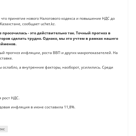
 что принятие нового Налогового кодекса и повышение НДС до
Казахстане, сообщает uchet.kz.
 просочилась - это действительно так. Точный прогноз в
оров сделать трудно. Однако, мы это учтем в рамках нашего
ейменов.
ый прогноз инфляции, роста ВВП и других макропоказателей. На
ставке.
 ослабло, а внутренние факторы, наоборот, усилились. Среди
 рост НДС.
довая инфляция в июне составила 11,8%.
екс