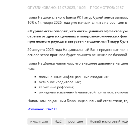
ОПУБЛИКОВАНО: 15.07.2025, 16:05
ПРОСМОТРОВ:
2137
Глава Национального Банка РК Тимур Сулейменов заявил,
16% с 1 января 2026 года уже начали влиять на рост цен в 
«Журналисты говорят, что часть ценовых эффектов уже
отрыве от других ценовых и макроэкономических факт
прогнозного раунда в августе», - поделился Тимур Сул
29 августа 2025 года Национальный Банк представит полн
основе этого прогноза будет принято решение по базовой 
Глава Нацбанка напомнил, что внешнее давление на цены
них:
повышенные инфляционные ожидания;
активное кредитование;
тарифные реформы;
ожидания изменений налоговой политики, включая
Напомним, по данным Бюро национальной статистики, го
Источник uchet.kz
инфляция
НДС
рост цен
Новый налоговый код