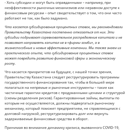
- Хоть субсидии и могут быть оправданными – например, при
неэффективности рыночных механизмов или неравном доступе к
финансовым ресурсам – опыт свидетельствует о том, что они часто
работают не так, как было задумано.
Что касается субсидирования процентных ставок, мы рекомендовали
Правительству Казахстана постепенно отказаться от них. Эти
субсидии подрывают соревновательное распределение капитала и не
позволяют направлять капитал не в «фирмы-зомби», а в
жизнеспособные и новые эффективные компании. Мы также знаем из
практического опыта, что субсидирование процентных ставок
может повредить развитию финансовой сферы и экономическому
росту.
Что касается приоритетов на будущее, с нашей точки зрения,
Правительству Казахстана следует реструктурировать программы
государственного финансирования так, чтобы в большей мере
полагаться на непрямые и рыночные инструменты – такие как
частичные гарантии кредитов с продуманными ценами и структурой
(схемы разделения рисков). Гарантированные займы, выплаты по
которым не осуществляются, должны подвергаться рыночному
механизму, который поможет предприятиям, не справляющимся с
долговой нагрузкой, реструктуризировать долг или вернуть
задерживаемые финансовые средства в оборот.
Принимая во внимание динамику кризиса, вызванного COVID-19,