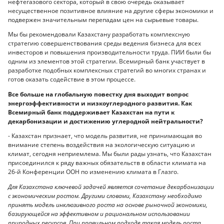
нефтегазового сектора, который в свою очередь оказывает
несущественное позитивное влияние на другие сферы экономики и
подвержен значительным перепадам цен на сырьевые товары.
Мы бы рекомендовали Казахстану разработать комплексную
стратегию совершенствования среды ведения бизнеса для всех
инвесторов и повышения производительности труда. ПИИ были бы
одним из элементов этой стратегии. Всемирный банк участвует в
разработке подобных комплексных стратегий во многих странах и
готов оказать содействие в этом процессе.
Все больше на глобальную повестку дня выходит вопрос
энергоэффективности и низкоуглеродного развития. Как
Всемирный банк поддерживает Казахстан на пути к
декарбонизации и достижению углеродной нейтральности?
- Казахстан признает, что модель развития, не принимающая во
внимание степень воздействия на экологическую ситуацию и
климат, сегодня неприемлема. Мы были рады узнать, что Казахстан
присоединился к ряду важных обязательств в области климата на
26-й Конференции ООН по изменению климата в Глазго.
Для Казахстана ключевой задачей является сочетание декарбонизации
с экономическим ростом. Другими словами, Казахстану необходимо
принять модель инклюзивного роста на основе рыночной экономики,
базирующейся на эффективном и рациональном использовании
природных ресурсов. При правильном подходе такая модель роста