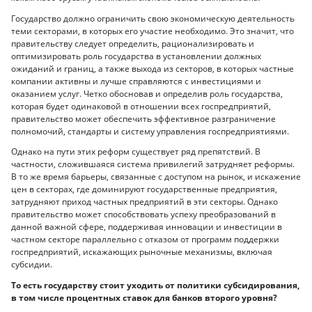
Государство должно ограничить свою экономическую деятельность
теми секторами, в которых его участие необходимо. Это значит, что
правительству следует определить, рационализировать и
оптимизировать роль государства в установлении должных
ожиданий и границ, а также выхода из секторов, в которых частные
компании активны и лучше справляются с инвестициями и
оказанием услуг. Четко обосновав и определив роль государства,
которая будет одинаковой в отношении всех госпредприятий,
правительство может обеспечить эффективное разграничение
полномочий, стандарты и систему управления госпредприятиями.
Однако на пути этих реформ существует ряд препятствий. В
частности, сложившаяся система привилегий затрудняет реформы.
В то же время барьеры, связанные с доступом на рынок, и искажение
цен в секторах, где доминируют государственные предприятия,
затрудняют приход частных предприятий в эти секторы. Однако
правительство может способствовать успеху преобразований в
данной важной сфере, поддерживая инновации и инвестиции в
частном секторе параллельно с отказом от программ поддержки
госпредприятий, искажающих рыночные механизмы, включая
субсидии.
То есть государству стоит уходить от политики субсидирования,
в том числе процентных ставок для банков второго уровня?