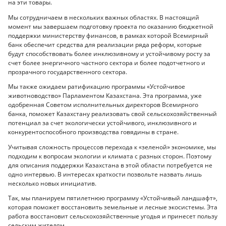
на эти товары.
Мы сотрудничаем в нескольких важных областях. В настоящий
момент мы завершаем подготовку проекта по оказанию бюджетной
поддержки министерству финансов, в рамках которой Всемирный
банк обеспечит средства для реализации ряда реформ, которые
будут способствовать более инклюзивному и устойчивому росту за
счет более энергичного частного сектора и более подотчетного и
прозрачного государственного сектора.
Мы также ожидаем ратификацию программы «Устойчивое
животноводство» Парламентом Казахстана. Эта программа, уже
одобренная Советом исполнительных директоров Всемирного
банка, поможет Казахстану реализовать свой сельскохозяйственный
потенциал за счет экологически устойчивого, инклюзивного и
конкурентоспособного производства говядины в стране.
Учитывая сложность процессов перехода к «зеленой» экономике, мы
подходим к вопросам экологии и климата с разных сторон. Поэтому
для описания поддержки Казахстана в этой области потребуется не
одно интервью. В интересах краткости позвольте назвать лишь
несколько новых инициатив.
Так, мы планируем пятилетнюю программу «Устойчивый ландшафт»,
которая поможет восстановить земельные и лесные экосистемы. Эта
работа восстановит сельскохозяйственные угодья и принесет пользу
сельским жителям.