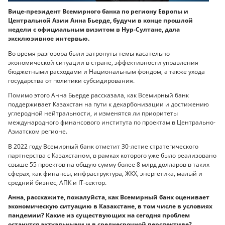
Вице-президент Всемирного банка по региону Европы и
Центральной Азии Анна Бьерде, будучи в конце прошлой
недели с официальным визитом в Нур-Султане, дала
эксклюзивное интервью.
Во время разговора были затронуты темы касательно
экономической ситуации в стране, эффективности управления
бюджетными расходами и Национальным фондом, а также ухода
государства от политики субсидирования.
Помимо этого Анна Бьерде рассказала, как Всемирный банк
поддерживает Казахстан на пути к декарбонизации и достижению
углеродной нейтральности, и изменятся ли приоритеты
международного финансового института по проектам в Центрально-
Азиатском регионе.
В 2022 году Всемирный банк отметит 30-летие стратегического
партнерства с Казахстаном, в рамках которого уже было реализовано
свыше 55 проектов на общую сумму более 8 млрд долларов в таких
сферах, как финансы, инфраструктура, ЖКХ, энергетика, малый и
средний бизнес, АПК и IT-сектор.
Анна, расскажите, пожалуйста, как Всемирный банк оценивает
экономическую ситуацию в Казахстане, в том числе в условиях
пандемии? Какие из существующих на сегодня проблем
останутся актуальными и в среднесрочной перспективе?