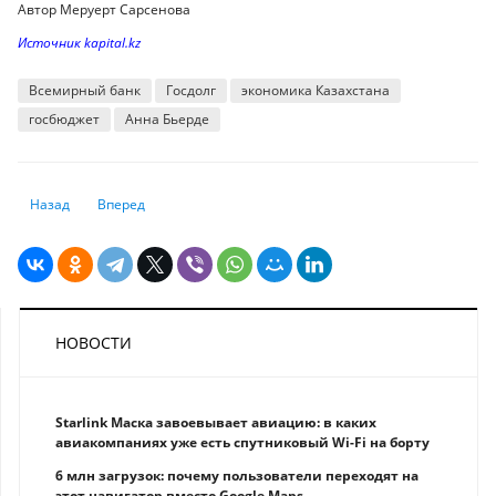
Автор Меруерт Сарсенова
Источник kapital.kz
Всемирный банк
Госдолг
экономика Казахстана
госбюджет
Анна Бьерде
Предыдущий: Финансовая система Казахстана: от дикой до передово
Следующий: Эксперт о дефиците электроэнергии: "Виноват
Назад
Вперед
НОВОСТИ
Starlink Маска завоевывает авиацию: в каких
авиакомпаниях уже есть спутниковый Wi-Fi на борту
6 млн загрузок: почему пользователи переходят на
этот навигатор вместо Google Maps