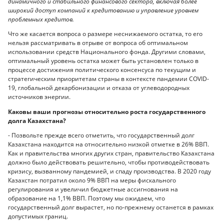
динамичного и стабильного финансового сектора, включая более
широкий доступ компаний к кредитованию и управление уровнем
проблемных кредитов.
Что же касается вопроса о размере неснижаемого остатка, то его
нельзя рассматривать в отрыве от вопроса об оптимальном
использовании средств Национального фонда. Другими словами,
оптимальный уровень остатка может быть установлен только в
процессе достижения политического консенсуса по текущим и
стратегическим приоритетам страны в контексте пандемии COVID-
19, глобальной декарбонизации и отказа от углеводородных
источников энергии.
Каковы ваши прогнозы относительно роста государственного
долга Казахстана?
- Позвольте прежде всего отметить, что государственный долг
Казахстана находится на относительно низкой отметке в 26% ВВП.
Как и правительства многих других стран, правительство Казахстана
должно было действовать решительно, чтобы противодействовать
кризису, вызванному пандемией, и спаду производства. В 2020 году
Казахстан потратил около 9% ВВП на меры фискального
регулирования и увеличил бюджетные ассигнования на
образование на 1,1% ВВП. Поэтому мы ожидаем, что
государственный долг вырастет, но по-прежнему останется в рамках
допустимых границ.