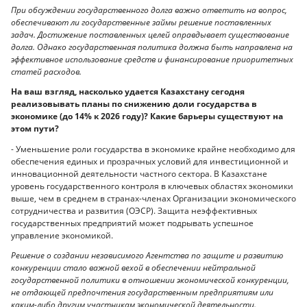
При обсуждении государственного долга важно ответить на вопрос,
обеспечивают ли государственные займы решение поставленных
задач. Достижение поставленных целей оправдывает существование
долга. Однако государственная политика должна быть направлена на
эффективное использование средств и финансирование приоритетных
статей расходов.
На ваш взгляд, насколько удается Казахстану сегодня
реализовывать планы по снижению доли государства в
экономике (до 14% к 2026 году)? Какие барьеры существуют на
этом пути?
- Уменьшение роли государства в экономике крайне необходимо для
обеспечения единых и прозрачных условий для инвестиционной и
инновационной деятельности частного сектора. В Казахстане
уровень государственного контроля в ключевых областях экономики
выше, чем в среднем в странах-членах Организации экономического
сотрудничества и развития (ОЭСР). Защита неэффективных
государственных предприятий может подрывать успешное
управление экономикой.
Решение о создании независимого Агентства по защите и развитию
конкуренции стало важной вехой в обеспечении нейтральной
государственной политики в отношении экономической конкуренции,
не отдающей предпочтения государственным предприятиям или
каким-либо другим участникам экономической деятельности.