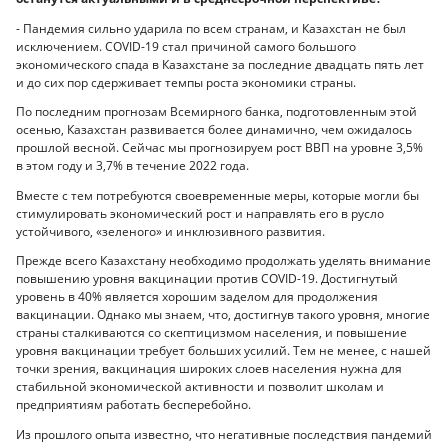
- Пандемия сильно ударила по всем странам, и Казахстан не был
исключением. COVID-19 стал причиной самого большого
экономического спада в Казахстане за последние двадцать пять лет
и до сих пор сдерживает темпы роста экономики страны.
По последним прогнозам Всемирного банка, подготовленным этой
осенью, Казахстан развивается более динамично, чем ожидалось
прошлой весной. Сейчас мы прогнозируем рост ВВП на уровне 3,5%
в этом году и 3,7% в течение 2022 года.
Вместе с тем потребуются своевременные меры, которые могли бы
стимулировать экономический рост и направлять его в русло
устойчивого, «зеленого» и инклюзивного развития.
Прежде всего Казахстану необходимо продолжать уделять внимание
повышению уровня вакцинации против COVID-19. Достигнутый
уровень в 40% является хорошим заделом для продолжения
вакцинации. Однако мы знаем, что, достигнув такого уровня, многие
страны сталкиваются со скептицизмом населения, и повышение
уровня вакцинации требует больших усилий. Тем не менее, с нашей
точки зрения, вакцинация широких слоев населения нужна для
стабильной экономической активности и позволит школам и
предприятиям работать бесперебойно.
Из прошлого опыта известно, что негативные последствия пандемий