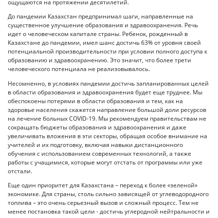
ощущаются на протяжении десятилетий.
До пандемии Казахстан предпринимал шаги, направленные на
существенное улучшение образования и здравоохранения. Речь
идет о человеческом капитале страны. Ребенок, рожденный в
Казахстане до пандемии, имел шанс достичь 63% от уровня своей
потенциальной производительности при условии полного доступа к
образованию и здравоохранению. Это значит, что более трети
человеческого потенциала не реализовывалось.
Несомненно, в условиях пандемии достичь запланированных целей
в области образования и здравоохранения будет еще труднее. Мы
обеспокоены потерями в области образования и тем, как на
здоровье населения скажется направление большой доли ресурсов
на лечение больных COVID-19. Мы рекомендуем правительствам не
сокращать бюджеты образования и здравоохранения и даже
увеличивать вложения в эти секторы, обращая особое внимание на
учителей и их подготовку, включая навыки дистанционного
обучения с использованием современных технологий, а также
работы с учащимися, которые могут отстать от программы или уже
отстали.
Еще один приоритет для Казахстана – переход к более «зеленой»
экономике. Для страны, столь сильно зависящей от углеводородного
топлива – это очень серьезный вызов и сложный процесс. Тем не
менее постановка такой цели - достичь углеродной нейтральности и