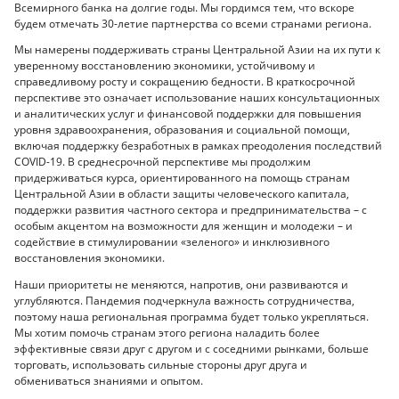
Всемирного банка на долгие годы. Мы гордимся тем, что вскоре
будем отмечать 30-летие партнерства со всеми странами региона.
Мы намерены поддерживать страны Центральной Азии на их пути к
уверенному восстановлению экономики, устойчивому и
справедливому росту и сокращению бедности. В краткосрочной
перспективе это означает использование наших консультационных
и аналитических услуг и финансовой поддержки для повышения
уровня здравоохранения, образования и социальной помощи,
включая поддержку безработных в рамках преодоления последствий
COVID-19. В среднесрочной перспективе мы продолжим
придерживаться курса, ориентированного на помощь странам
Центральной Азии в области защиты человеческого капитала,
поддержки развития частного сектора и предпринимательства – с
особым акцентом на возможности для женщин и молодежи – и
содействие в стимулировании «зеленого» и инклюзивного
восстановления экономики.
Наши приоритеты не меняются, напротив, они развиваются и
углубляются. Пандемия подчеркнула важность сотрудничества,
поэтому наша региональная программа будет только укрепляться.
Мы хотим помочь странам этого региона наладить более
эффективные связи друг с другом и с соседними рынками, больше
торговать, использовать сильные стороны друг друга и
обмениваться знаниями и опытом.