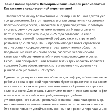
Какие новые проекты Всемирный банк намерен реализовать в
Казахстане в среднесрочной перспективе?
- Партнерство между Казахстаном и Всемирным банком длится уже
три десятилетия. За этот период мы стали свидетелями серьезных
политических успехов, и Казахстан внедрил бюджетно-налоговую
систему, регулируемую четкими правилами. Наша стратегия
партнерства с Казахстаном до 2025 года согласована как с
правительственной программой реформ, так и со стратегией
развития до 2050 года. Наши проекты определяются стратегией
партнерства и сосредоточены в трех приоритетных областях:
продвижение инклюзивного роста, развитие человеческого
капитала и обеспечение устойчивого низкоуглеродного роста.
Сквозными приоритетными темами в этих трех областях являются
создание более эффективных систем управления, укрепление
рынков и социальных институтов.
Однако существуют ключевые области для реформ, и большая часть
работы в среднесрочной перспективе будет сосредоточена на одном
из самых сложных приоритетных направлений развития страны –
зеленом росте. Для страны с девятыми по величине запасами нефти
в мире и экономикой, в которой доминирует добыча
углеводородного сырья, чрезвычайно важна наша поддержка мер,
направленных на уменьшение зависимости от сырьевых товаров.
Это также повысит устойчивость экономики к резким перепадам цен