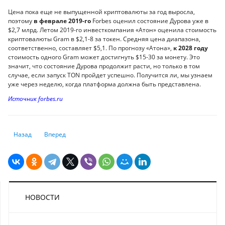
Цена пока еще не выпущенной криптовалюты за год выросла,
поэтому
в феврале 2019-го
Forbes оценил состояние Дурова уже в
$2,7 млрд. Летом 2019-го инвесткомпания «Атон» оценила стоимость
криптовалюты Gram в $2,1-8 за токен. Средняя цена диапазона,
соответственно, составляет $5,1. По прогнозу «Атона»,
к 2028 году
стоимость одного Gram может достигнуть $15-30 за монету. Это
значит, что состояние Дурова продолжит расти, но только в том
случае, если запуск TON пройдет успешно. Получится ли, мы узнаем
уже через неделю, когда платформа должна быть представлена.
Источник forbes.ru
Предыдущий: Как стать богатейшим человеком планеты? 17 секретов 
Следующий: Настоящий богач или просто миллионер: ТОП-
Назад
Вперед
НОВОСТИ