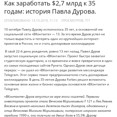
Как заработать $2,7 млрд к 35
годам: история Павла Дурова.
ОПУБЛИКОВАНО: 14.10.2019, 11:13
ПРОСМОТРОВ:
771
10 октября Павлу Дурову исполнилось 35 лет, а основанной им
социальной сети «ВКонтакте» — 13. За это время Дуров успел не
только вырастить и потерять один из крупнейших интернет-
проектов в России, но и стать долларовым миллиардером
В свой 22-й день рождения, ровно 13 лет назад, Павел Дуров
запустил социальную сеть «ВКонтакте». Проект быстро захватил
студенческую аудиторию, а со временем и вовсе превратился в один
из самых посещаемых сайтов Рунета. Однако Дуров свое детище
перерос — он ушел из «ВКонтакте» ради развития мессенджера
Telegram. Этот сервис помог предпринимателю стать долларовым
миллиардером. В день 35-летия Дурова Forbes решил вспомнить
основные вехи жизни и бизнес-карьеры основателя «ВКонтакте» и
Telegram.
«ВКонтакте» Дуров запустил на заре эпохи соцсетей. Первыми
инвесторами проекта стали Вячеслав Мирилашвили F 121 и Лев Левиев.
Вложив в проект несколько десятков тысяч долларов, одолженных у
отца Вячеслава Михаила Мирилашвили, питерского игорного магната
середины 1990-х, они получили на двоих долю в 55,5%. Дурову