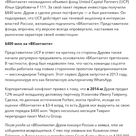
«ВКонтакте» неожиданно объявил фонд United Capital Partners (UCP)
Ильи Щербовича F 111. За свой пакет первые инвесторы получили
$840 млн. Дуров о сделке узнал постфактум — и был разгневан. Он
подозревал, что UCP действует как теневой акционер в интересах
властей России, желающих подчинить «ВКонтакте». Представители
фонда, впрочем, эту версию всегда опровергали, настаивая на
рыночном характере своей инвестиции.
$400 млн за «ВКонтакте»
Представители UCP в ответ на критику со стороны Дурова также
начали регулярно предъявлять основателю «ВКонтакте» претензии.
В частности, фонд был недоволен тем, что часть команды соцсети
якобы работала над новым сторонним проектом предпринимателя
— мессенджером Telegram. Этот сервис Дуров запустил в 2013 году,
позиционируя его как безопасную альтернативу WhatsApp.
Корпоративный конфликт привел к тому, что
в 2014-м
Дуров продал
12% акций младшему деловому партнеру Усманова Ивану Таврину.
Сделка, по данным источников Forbes, могла пройти, исходя из
оценки «ВКонтакте» в $3-4 млрд, то есть Дуров мог выручить за свою
долю порядка $400 млн. Через несколько месяцев Таврин
перепродал пакет Mail.ru Group.
После ухода из «ВКонтакте» Дуров покинул Россию и заявил, что не
собирается возвращаться. С тех пор главным его бизнесом стал
Telegram, а Дуров получил гражданство Сент-Китс и Невис за $250 000.