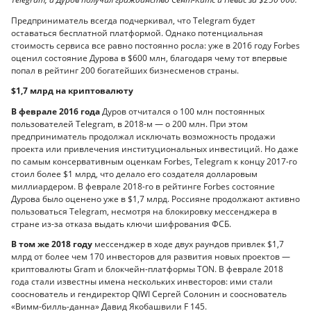
Предприниматель всегда подчеркивал, что Telegram будет
оставаться бесплатной платформой. Однако потенциальная
стоимость сервиса все равно постоянно росла: уже в 2016 году Forbes
оценил состояние Дурова в $600 млн, благодаря чему тот впервые
попал в рейтинг 200 богатейших бизнесменов страны.
$1,7 млрд на криптовалюту
В феврале 2016 года
Дуров отчитался о 100 млн постоянных
пользователей Telegram, в 2018-м — о 200 млн. При этом
предприниматель продолжал исключать возможность продажи
проекта или привлечения институциональных инвестиций. Но даже
по самым консервативным оценкам Forbes, Telegram к концу 2017-го
стоил более $1 млрд, что делало его создателя долларовым
миллиардером. В феврале 2018-го в рейтинге Forbes состояние
Дурова было оценено уже в $1,7 млрд. Россияне продолжают активно
пользоваться Telegram, несмотря на блокировку мессенджера в
стране из-за отказа выдать ключи шифрования ФСБ.
В том же 2018 году
мессенджер в ходе двух раундов привлек $1,7
млрд от более чем 170 инвесторов для развития новых проектов —
криптовалюты Gram и блокчейн-платформы TON. В феврале 2018
года стали известны имена нескольких инвесторов: ими стали
сооснователь и гендиректор QIWI Сергей Солонин и сооснователь
«Вимм-билль-данна» Давид Якобашвили F 145.