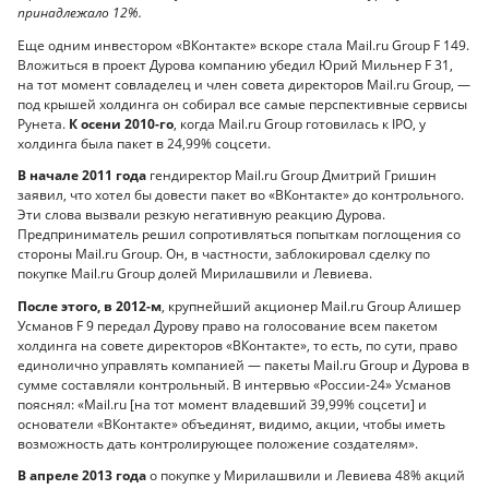
принадлежало 12%.
Еще одним инвестором «ВКонтакте» вскоре стала Mail.ru Group F 149.
Вложиться в проект Дурова компанию убедил Юрий Мильнер F 31,
на тот момент совладелец и член совета директоров Mail.ru Group, —
под крышей холдинга он собирал все самые перспективные сервисы
Рунета.
К осени 2010-го
, когда Mail.ru Group готовилась к IPO, у
холдинга была пакет в 24,99% соцсети.
В начале 2011 года
гендиректор Mail.ru Group Дмитрий Гришин
заявил, что хотел бы довести пакет во «ВКонтакте» до контрольного.
Эти слова вызвали резкую негативную реакцию Дурова.
Предприниматель решил сопротивляться попыткам поглощения со
стороны Mail.ru Group. Он, в частности, заблокировал сделку по
покупке Mail.ru Group долей Мирилашвили и Левиева.
После этого, в 2012-м
, крупнейший акционер Mail.ru Group Алишер
Усманов F 9 передал Дурову право на голосование всем пакетом
холдинга на совете директоров «ВКонтакте», то есть, по сути, право
единолично управлять компанией — пакеты Mail.ru Group и Дурова в
сумме составляли контрольный. В интервью «России-24» Усманов
пояснял: «Mail.ru [на тот момент владевший 39,99% соцсети] и
основатели «ВКонтакте» объединят, видимо, акции, чтобы иметь
возможность дать контролирующее положение создателям».
В апреле 2013 года
о покупке у Мирилашвили и Левиева 48% акций