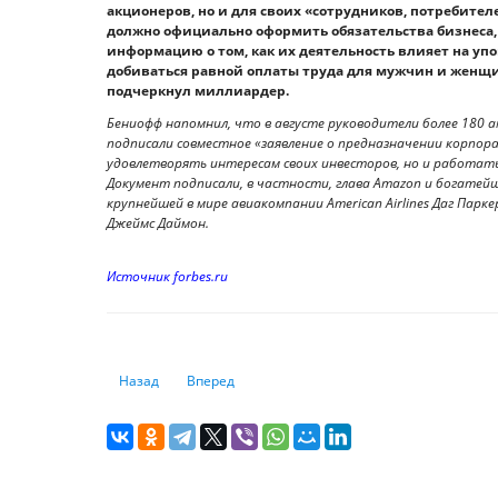
акционеров, но и для своих «сотрудников, потребите
должно официально оформить обязательства бизнеса
информацию о том, как их деятельность влияет на у
добиваться равной оплаты труда для мужчин и женщи
подчеркнул миллиардер.
Бениофф напомнил, что в августе руководители более 180 ам
подписали совместное «заявление о предназначении корпора
удовлетворять интересам своих инвесторов, но и работать
Документ подписали, в частности, глава Amazon и богатей
крупнейшей в мире авиакомпании American Airlines Даг Парк
Джеймс Даймон.
Источник forbes.ru
Предыдущий: Топ-10 самых состоятельных актрис из ки
Следующий: Петр Драг, HPE: будущее за пол
Назад
Вперед