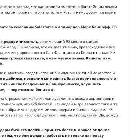
Бениофф заявил, что капитализм «мертв», а богатейшим людям
этом он признал, что капитализм «был к нему добр», позволив
ватель компании Salesforce миллиардер Марк Бениофф
. Об
ил предприниматель
, занимающий 93 место в списке
6,4 млрд. Он написал, что «живет жизнью, превосходящей все
да, иммигрировавшего в Сан-Франциско из Киева в начале XIX
емя громко сказать то, о чем мы все знаем. Капитализм,
ф.
ые индустрии, создать спасшие миллионы жизней лекарства и
го я добился, позволил мне занять благотворительностью и
изить число бездомных в Сан-Франциско, улучшить
ы», — перечислил Бениофф.
 на стремлении максимально увеличить доходы акционеров и
 подчеркнул, что «26 богатейших людей мира владеют таким же
ке он обратился к другим миллиардерам и бизнес-лидерам: «Я
ность за то, что люди делают с нашими продуктами. Да, доходы
идеры бизнеса должны принять более широкое видение
о том, что они должны работать не только на пользу