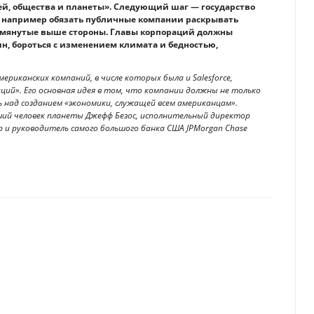
лей, общества и планеты». Следующий шаг — государство
, например обязать публичные компании раскрывать
помянутые выше стороны. Главы корпораций должны
н, бороться с изменением климата и бедностью,
ериканских компаний, в числе которых была и Salesforce,
ций». Его основная идея в том, что компании должны не только
 над созданием «экономики, служащей всем американцам».
ший человек планеты Джефф Безос, исполнительный директор
ер и руководитель самого большого банка США JPMorgan Chase
новселенной Marvel
ностью автономными дата-центрами, работающими под управлением ИИ.