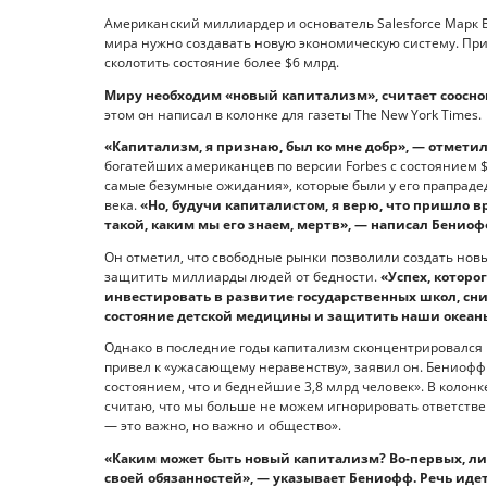
Американский миллиардер и основатель Salesforce Марк 
мира нужно создавать новую экономическую систему. При 
сколотить состояние более $6 млрд.
Миру необходим «новый капитализм», считает соосно
этом он написал в колонке для газеты The New York Times.
«Капитализм, я признаю, был ко мне добр», — отмет
богатейших американцев по версии Forbes с состоянием $
самые безумные ожидания», которые были у его прапраде
века.
«Но, будучи капиталистом, я верю, что пришло вр
такой, каким мы его знаем, мертв», — написал Бениоф
Он отметил, что свободные рынки позволили создать нов
защитить миллиарды людей от бедности.
«Успех, которо
инвестировать в развитие государственных школ, сн
состояние детской медицины и защитить наши океан
Однако в последние годы капитализм сконцентрировался
привел к «ужасающему неравенству», заявил он. Бениофф
состоянием, что и беднейшие 3,8 млрд человек». В колон
считаю, что мы больше не можем игнорировать ответствен
— это важно, но важно и общество».
«Каким может быть новый капитализм? Во-первых, л
своей обязанностей», — указывает Бениофф. Речь идет 