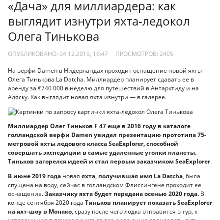
«Дача» для миллиардера: как
выглядит изнутри яхта-ледокол
Олега Тинькова
ОПУБЛИКОВАНО: 04.12.2019, 16:47
ПРОСМОТРОВ:
2405
На верфи Damen в Нидерландах проходит оснащение новой яхты
Олега Тинькова La Datcha. Миллиардер планирует сдавать ее в
аренду за €740 000 в неделю для путешествий в Антарктиду и на
Аляску. Как выглядит новая яхта изнутри — в галерее.
Миллиардер Олег Тиньков F 47 еще в 2016 году в каталоге
голландской верфи Damen увидел презентацию прототипа 75-
метровой яхты ледового класса SeaExplorer, способной
совершать экспедиции в самые удаленные уголки планеты.
Тиньков загорелся идеей и стал первым заказчиком SeaExplorer
.
В июне 2019 года
новая
яхта, получившая имя La Datcha
, была
спущена на воду, сейчас в голландском Флиссингене проходит ее
оснащение.
Заказчику яхта будет передана осенью 2020 года.
В
конце сентября 2020 года
Тиньков планирует показать SeaExplorer
на яхт-шоу в Монако
, сразу после чего лодка отправится в тур, к