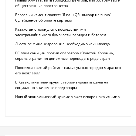
Новый Алматы: пять городских центров, метро, трамваи и
общественные пространства
Взрослый клиент скажет: “Я ваш QR-шмюар не знаю“ -
Сулейменов об оплате картами
Казахстан столкнулся с последствиями
электромобильного бума: сети, зарядки и батареи
Льготное финансирование необходимо как никогда
ЕС ввел санкции против оператора «Золотой Короны»,
сервис ограничил денежные переводы в ряде стран
Появился свежий рейтинг самых умных городов мира: кто
его возглавил
В Казахстане планируют стабилизировать цены на
социально значимые продтовары
Новый экономический кризис может вскоре накрыть мир