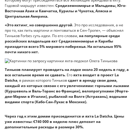
которому могут присоединиться все желающие арендовать яхту.
Годовой маршрут известен:
Средиземноморье и Мальдивы, Юго-
Восточная Азия и Камчатка, Курилы и Чукотка, Аляска и
Центральная Америка.
«Это яхтинг, но совершенно другой
. Это про исследования, а не
про то, как пить мартини и понтоваться в Сен-Тропе», — объяснял
Тиньков Forbes суть идеи. По его словам,
на популярные среди
российских владельцев яхт Средиземноморье и Карибы
приходится всего 5% мирового побережья. На остальных 95%
почти никого нет.
Тиньков планирует проводить на лодке около 20 недель в году, а
все остальное время ее сдавать
. Его
яхта входит в проект La
Datcha
, в рамках которого Тиньков
сдает в аренду свои дома,
каждый из которых связан с его увлечениями: горными лыжами
(Куршевель и Валь-Торанс во Франции), велопрогулками (Форте-
деи-Марми в Италии), рыбалкой на Волге (Астрахань), водными
видами спорта (Кабо-Сан-Лукас в Мексике).
Через год к этим домам присоединится и яхта La Datcha. Цены
уже известны: €740 000 в неделю плюс депозит на
дополнительные расходы в размере 30%.