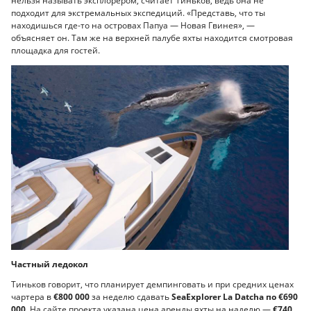
нельзя называть эксплорером, считает Тиньков, ведь она не
подходит для экстремальных экспедиций. «Представь, что ты
находишься где-то на островах Папуа — Новая Гвинея», —
объясняет он. Там же на верхней палубе яхты находится смотровая
площадка для гостей.
Частный ледокол
Тиньков говорит, что планирует демпинговать и при средних ценах
чартера в
€800 000
за неделю сдавать
SeaExplorer La Datcha по €690
000.
На сайте проекта указана цена аренды яхты на наделю —
€740