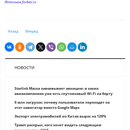
Источник forbes.ru
Предыдущий: Миллиарды в игре: за что спонсоры любят киберспорт
Следующий: Скромный веган: что стало со вторым основат
Назад
Вперед
НОВОСТИ
Starlink Маска завоевывает авиацию: в каких
авиакомпаниях уже есть спутниковый Wi-Fi на борту
6 млн загрузок: почему пользователи переходят на
этот навигатор вместо Google Maps
Экспорт электромобилей из Китая вырос на 120%
Трамп раскрыл, кого хочет видеть следующим