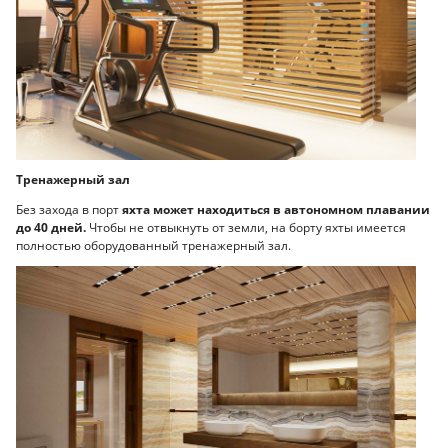
Тренажерный зал
Без захода в порт
яхта может находиться в автономном плавании
до 40 дней.
Чтобы не отвыкнуть от земли, на борту яхты имеется
полностью оборудованный тренажерный зал.