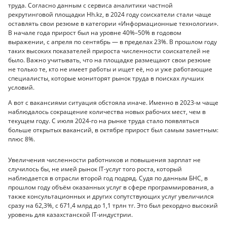
труда. Согласно данным с сервиса аналитики частной
рекрутинговой площадки Hh.kz, в 2024 году соискатели стали чаще
оставлять свои резюме в категории «Информационные технологии».
В начале года прирост был на уровне 40%–50% в годовом
выражении, с апреля по сентябрь — в пределах 23%. В прошлом году
таких высоких показателей прироста численности соискателей не
было. Важно учитывать, что на площадке размещают свои резюме
не только те, кто не имеет работы и ищет её, но и уже работающие
специалисты, которые мониторят рынок труда в поисках лучших
условий.
А вот с вакансиями ситуация обстояла иначе. Именно в 2023-м чаще
наблюдалось сокращение количества новых рабочих мест, чем в
текущем году. С июля 2024-го на рынке труда стало появляться
больше открытых вакансий, в октябре прирост был самым заметным:
плюс 8%.
Увеличения численности работников и повышения зарплат не
случилось бы, не имей рынок IT-услуг того роста, который
наблюдается в отрасли второй год подряд. Судя по данным БНС, в
прошлом году объём оказанных услуг в сфере программирования, а
также консультационных и других сопутствующих услуг увеличился
сразу на 62,3%, с 671,4 млрд до 1,1 трлн тг. Это был рекордно высокий
уровень для казахстанской IT-индустрии.