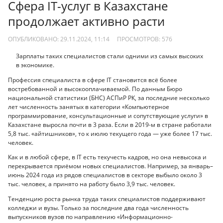
Сфера IT-услуг в Казахстане
продолжает активно расти
ОПУБЛИКОВАНО: 29.11.2024, 11:14
ПРОСМОТРОВ:
576
Зарплаты таких специалистов стали одними из самых высоких
в экономике.
Профессия специалиста в сфере IT становится всё более
востребованной и высокооплачиваемой. По данным Бюро
национальной статистики (БНС) АСПиР РК, за последние несколько
лет численность занятых в категории «Компьютерное
программирование, консультационные и сопутствующие услуги» в
Казахстане выросла почти в 3 раза. Если в 2019-м в стране работали
5,8 тыс. «айтишников», то к июлю текущего года — уже более 17 тыс.
человек.
Как и в любой сфере, в IT есть текучесть кадров, но она невысока и
перекрывается приёмом новых специалистов. Например, за январь–
июнь 2024 года из рядов специалистов в секторе выбыло около 3
тыс. человек, а принято на работу было 3,9 тыс. человек.
Тенденцию роста рынка труда таких специалистов поддерживают
колледжи и вузы. Только за последние два года численность
выпускников вузов по направлению «Информационно-