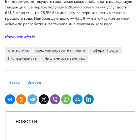
В январе–июне текущего года также можно наблюдать восходящую
тенденцию. За первое полугодие 2024-го объём таких услуг достиг
611,3 млрд тг — на 28,5% больше, чем за первые шесть месяцев
прошлого года. Наибольшую долю — 43,5% — в этой сумме заняли
услуги по разработке и тестированию программного кода.
Источник wfin.kz
статистика
средняя заработная плата
Сфера IT услуг
IT-специалисты
Численность занятых
Предыдущий: В Алматы активно увеличивается количество землетря
Следующий: В какой валюте казахстанцы предпочитают хра
Назад
Вперед
НОВОСТИ