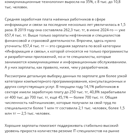
коммуникационные технологии» выросла на 35%, с 8 тыс. до 10,8
тыс. человек.
Средняя заработная плата наёмных работников в сфере
информации и связи за последние несколько лет увеличилась в 1,5
раза. В 2019 году она составляла 262,3 тыс. тг, в июне 2024-го — уже
657,4 тыс. тг. Выше только зарплаты нефтяников и специалистов
финансовой и страховой деятельности. Впрочем, здесь нужно
уточнить: 657,4 тыс. тг — это средняя зарплата по всей категории
«Информация и связь», к которой относятся не только программисты
и разработчики приложений, но и те специалисты, которые
занимаются коммуникациями и информационным обслуживанием.
А у них зарплаты, как правило, ниже, чем у разработчиков.
Рассмотрим детальную выборку данных по зарплате для более узкой
категории компьютерного программирования, консультационных и
других сопутствующих услуг. В текущем году 14,1% работников в
секторе имели заработную плату до 250 тыс. тг, 40,8% зарабатывали
от 400 тыс. до 700 тыс. тг, ещё 45,1% — более 700 тыс. тг. Общая
численность «айтишников», которые получали за свой труд по
специальности более 1 млн тг составила 2,1 тыс. человек, более 1,5
млн тг — 2,5 тыс. человек.
Хорошие зарплаты помогают поддерживать стабильно высокий
уровень прироста количества резюме IT-специалистов на рынке