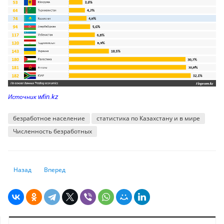
Источник
wfin.kz
безработное население
статистика по Казахстану и в мире
Численность безработных
Предыдущий: В Казахстане растёт спрос на доллары
Следующий: Организованная преступность: как обстоят дел
Назад
Вперед