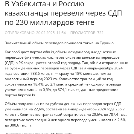
В Узбекистан и Россию
казахстанцы перевели через СДП
по 230 миллиардов тенге
ОПУБЛИКОВАНО: 20.02.2025, 11:54
ПРОСМОТРОВ:
722
Значительный объём переводов пришёлся также на Турцию.
Как сообщает портал wfin.kz,объём международных денежных
переводов физических лиц через системы денежных переводов
(СДП) в РК сокращается второй год подряд. Так, объём отправленных
за рубеж денежных переводов через СДП за январь–декабрь 2024
года составил 788,6 млрд тг — сразу на 18% меньше, чем за
аналогичный период 2023-го. Количество транзакций за год
сократилось на 18,4%, до 2,1 млн, а средний чек одного перевода
увеличился лишь на 0,5%, до 374,1 тыс. тг, данные предоставил
портал finprom.kz.
Объём полученных из-за рубежа денежных переводов через СДП
уменьшился на 22,6%, составив за январь–декабрь 2024 года 236,7
млрд тг. Количество транзакций сократилось на 20,6%, до 787,4 тыс.,
вследствие чего средний чек одного перевода уменьшился на 2,6%,
до 300,6 тыс. тг.