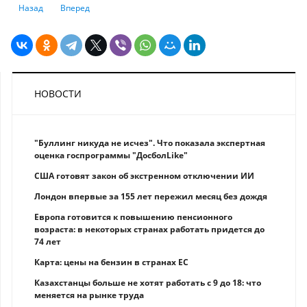
Предыдущий: Производственный травматизм в Казахстане: больше вс
Следующий: Уровень безработицы в Узбекистане выше не тол
Назад
Вперед
НОВОСТИ
"Буллинг никуда не исчез". Что показала экспертная
оценка госпрограммы "ДосболLike"
США готовят закон об экстренном отключении ИИ
Лондон впервые за 155 лет пережил месяц без дождя
Европа готовится к повышению пенсионного
возраста: в некоторых странах работать придется до
74 лет
Карта: цены на бензин в странах ЕС
Казахстанцы больше не хотят работать с 9 до 18: что
меняется на рынке труда