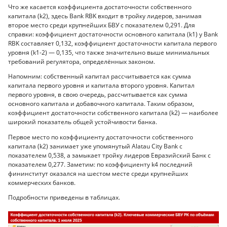
Что же касается коэффициента достаточности собственного
капитала (k2), здесь Bank RBK входит в тройку лидеров, занимая
второе место среди крупнейших БВУ с показателем 0,291. Для
справки: коэффициент достаточности основного капитала (k1) у Bank
RBK составляет 0,132, коэффициент достаточности капитала первого
уровня (k1-2) — 0,135, что также значительно выше минимальных
требований регулятора, определённых законом.
Напомним: собственный капитал рассчитывается как сумма
капитала первого уровня и капитала второго уровня. Капитал
первого уровня, в свою очередь, рассчитывается как сумма
основного капитала и добавочного капитала. Таким образом,
коэффициент достаточности собственного капитала (k2) — наиболее
широкий показатель общей устойчивости банка.
Первое место по коэффициенту достаточности собственного
капитала (k2) занимает уже упомянутый Alatau City Bank с
показателем 0,538, а замыкает тройку лидеров Евразийский Банк с
показателем 0,277. Заметим: по коэффициенту k4 последний
фининститут оказался на шестом месте среди крупнейших
коммерческих банков.
Подробности приведены в таблицах.