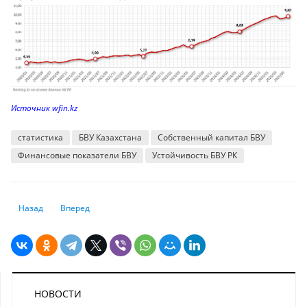
Источник wfin.kz
статистика
БВУ Казахстана
Собственный капитал БВУ
Финансовые показатели БВУ
Устойчивость БВУ РК
Предыдущий: Куда обращались за кредитами население и бизнес.Ана
Следующий: Сколько денег уйдёт у родителей, чтобы собрат
Назад
Вперед
НОВОСТИ