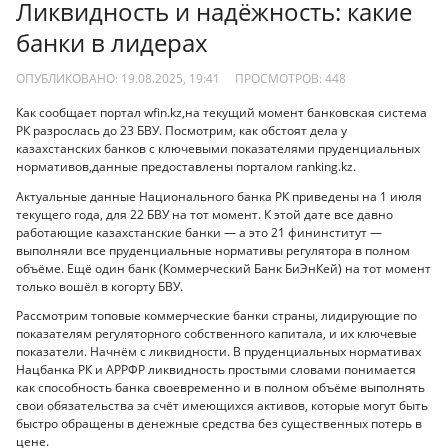
Ликвидность и надёжность: какие
банки в лидерах
ОПУБЛИКОВАНО: 19.08.2025, 19:41
ПРОСМОТРОВ:
448
Как сообщает портал wfin.kz,на текущий момент банковская система
РК разрослась до 23 БВУ. Посмотрим, как обстоят дела у
казахстанских банков с ключевыми показателями пруденциальных
нормативов,данные предоставлены порталом ranking.kz.
Актуальные данные Национального банка РК приведены на 1 июля
текущего года, для 22 БВУ на тот момент. К этой дате все давно
работающие казахстанские банки — а это 21 фининститут —
выполняли все пруденциальные нормативы регулятора в полном
объёме. Ещё один банк (Коммерческий Банк БиЭнКей) на тот момент
только вошёл в когорту БВУ.
Рассмотрим топовые коммерческие банки страны, лидирующие по
показателям регуляторного собственного капитала, и их ключевые
показатели. Начнём с ликвидности. В пруденциальных нормативах
Нацбанка РК и АРРФР ликвидность простыми словами понимается
как способность банка своевременно и в полном объёме выполнять
свои обязательства за счёт имеющихся активов, которые могут быть
быстро обращены в денежные средства без существенных потерь в
цене.