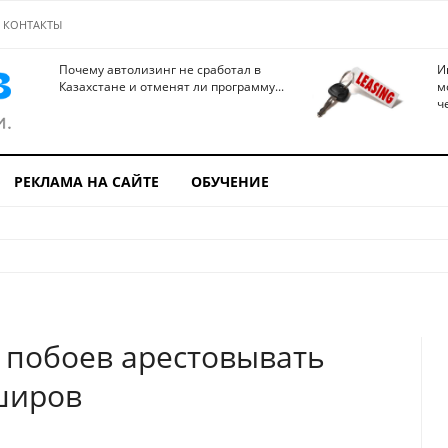
КОНТАКТЫ
Почему автолизинг не сработал в
И
Казахстане и отменят ли программу...
м
ч
РЕКЛАМА НА САЙТЕ
ОБУЧЕНИЕ
 побоев арестовывать
широв