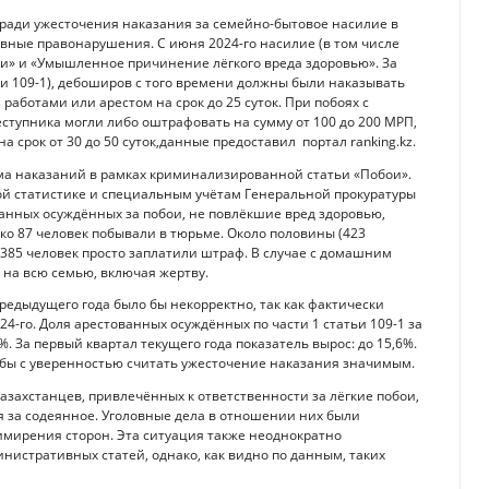
как ради ужесточения наказания за семейно-бытовое насилие в
ные правонарушения. С июня 2024-го насилие (в том числе
и» и «Умышленное причинение лёгкого вреда здоровью». За
ьи 109-1), дебоширов с того времени должны были наказывать
аботами или арестом на срок до 25 суток. При побоях с
еступника могли либо оштрафовать на сумму от 100 до 200 МРП,
 срок от 30 до 50 суток,данные предоставил портал ranking.kz.
ема наказаний в рамках криминализированной статьи «Побои».
ой статистике и специальным учётам Генеральной прокуратуры
ованных осуждённых за побои, не повлёкшие вред здоровью,
ко 87 человек побывали в тюрьме. Около половины (423
385 человек просто заплатили штраф. В случае с домашним
 на всю семью, включая жертву.
едыдущего года было бы некорректно, так как фактически
24-го. Доля арестованных осуждённых по части 1 статьи 109-1 за
. За первый квартал текущего года показатель вырос: до 15,6%.
тобы с уверенностью считать ужесточение наказания значимым.
 казахстанцев, привлечённых к ответственности за лёгкие побои,
я за содеянное. Уголовные дела в отношении них были
римирения сторон. Эта ситуация также неоднократно
истративных статей, однако, как видно по данным, таких