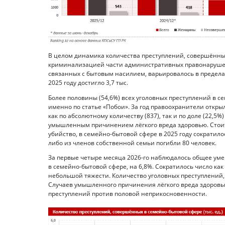
В целом динамика количества преступлений, совершённы
криминализацией части административных правонарушени
связанных с бытовым насилием, варьировалось в пределах 1 
2025 году достигло 3,7 тыс.
Более половины (54,6%) всех уголовных преступлений в 
именно по статье «Побои». За год правоохранители открыли
как по абсолютному количеству (837), так и по доле (22,5
умышленным причинением лёгкого вреда здоровью. Стоит о
убийство, в семейно-бытовой сфере в 2025 году сократилос
либо из членов собственной семьи погибли 80 человек.
За первые четыре месяца 2026-го наблюдалось общее у
в семейно-бытовой сфере, на 6,8%. Сократилось число ка
небольшой тяжести. Количество уголовных преступлений, 
Случаев умышленного причинения лёгкого вреда здоровью
преступлений против половой неприкосновенности.