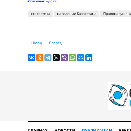
Источник wfin.kz
статистика
население Казахстана
Правонарушени
Предыдущий: Как в Казахстане развивается внутренняя
Следующий: Личный менеджер, страхование, 
Назад
Вперед
ГЛАВНАЯ
НОВОСТИ
ПУБЛИКАЦИИ
РЕКЛ