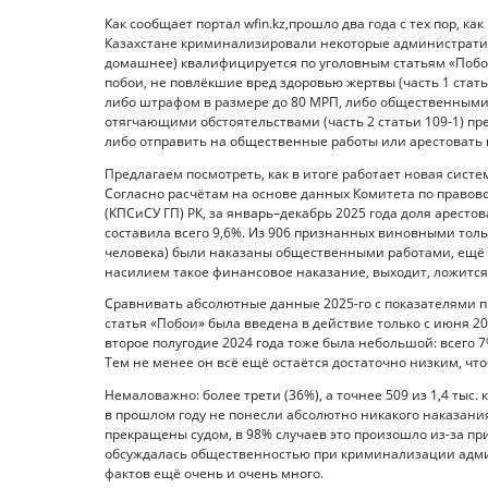
Как сообщает портал wfin.kz,прошло два года с тех пор, 
Казахстане криминализировали некоторые административ
домашнее) квалифицируется по уголовным статьям «Побо
побои, не повлёкшие вред здоровью жертвы (часть 1 стат
либо штрафом в размере до 80 МРП, либо общественными р
отягчающими обстоятельствами (часть 2 статьи 109-1) пр
либо отправить на общественные работы или арестовать на
Предлагаем посмотреть, как в итоге работает новая сист
Согласно расчётам на основе данных Комитета по правов
(КПСиСУ ГП) РК, за январь–декабрь 2025 года доля арест
составила всего 9,6%. Из 906 признанных виновными толь
человека) были наказаны общественными работами, ещё 
насилием такое финансовое наказание, выходит, ложится
Сравнивать абсолютные данные 2025-го с показателями пр
статья «Побои» была введена в действие только с июня 20
второе полугодие 2024 года тоже была небольшой: всего 7%
Тем не менее он всё ещё остаётся достаточно низким, ч
Немаловажно: более трети (36%), а точнее 509 из 1,4 тыс.
в прошлом году не понесли абсолютно никакого наказани
прекращены судом, в 98% случаев это произошло из-за п
обсуждалась общественностью при криминализации админ
фактов ещё очень и очень много.