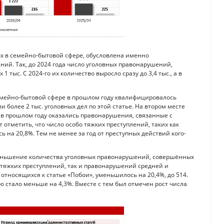
х в семейно-бытовой сфере, обусловлена именно
й. Так, до 2024 года число уголовных правонарушений,
тыс. С 2024-го их количество выросло сразу до 3,4 тыс., а в
семейно-бытовой сфере в прошлом году квалифицировалось
 более 2 тыс. уголовных дел по этой статье. На втором месте
%) в прошлом году оказались правонарушения, связанные с
тметить, что число особо тяжких преступлений, таких как
ь на 20,8%. Тем не менее за год от преступных действий кого-
меньшение количества уголовных правонарушений, совершённых
к тяжких преступлений, так и правонарушений средней и
относящихся к статье «Побои», уменьшилось на 20,4%, до 514.
 стало меньше на 4,3%. Вместе с тем был отмечен рост числа