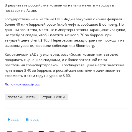
В результате российские компании начали менять маршруты
поставок на Азию.
Государственные и частные НПЗ Индии закупили с конца февраля
более 40 млн баррелей российской нефти, сообщало Bloomberg. По
данным агентства, местные импортеры готовы наращивать закупки,
но требуют скидку, чтобы платить менее $ 70 за баррель при
текущей цене Brent $ 105. Переговоры между странами проходят на
высоком уровне, говорили собеседники Bloomberg.
Как отмечали EADaily эксперты, российским компаниям выгодно
продавать сырье и со скидками, и с более затратной из-за
расстояния транспортировкой. В госбюджете цена нефти заложена
чуть выше $ 40 за баррель, а российские компании оценивали ее
стоимость в этом году на уровне $ 60.
Источник eadaily.com
поставки нефти
страны Азии
Предыдущий: Экономика Великобритании продолжает сокращаться 
Следующий: Виновата ли ФРС США в ускорении инфляции
Назад
Вперед