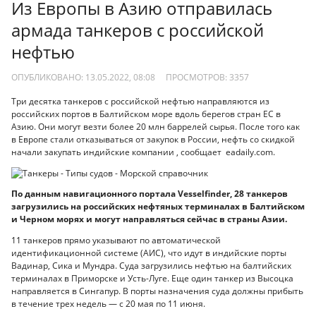
Из Европы в Азию отправилась
армада танкеров с российской
нефтью
ОПУБЛИКОВАНО: 13.05.2022, 08:08
ПРОСМОТРОВ:
3357
Три десятка танкеров с российской нефтью направляются из
российских портов в Балтийском море вдоль берегов стран ЕС в
Азию. Они могут везти более 20 млн баррелей сырья. После того как
в Европе стали отказываться от закупок в России, нефть со скидкой
начали закупать индийские компании , сообщает eadaily.com.
По данным навигационного портала Vesselfinder, 28 танкеров
загрузились на российских нефтяных терминалах в Балтийском
и Черном морях и могут направляться сейчас в страны Азии.
11 танкеров прямо указывают по автоматической
идентификационной системе (АИС), что идут в индийские порты
Вадинар, Сика и Мундра. Суда загрузились нефтью на балтийских
терминалах в Приморске и Усть-Луге. Еще один танкер из Высоцка
направляется в Сингапур. В порты назначения суда должны прибыть
в течение трех недель — с 20 мая по 11 июня.