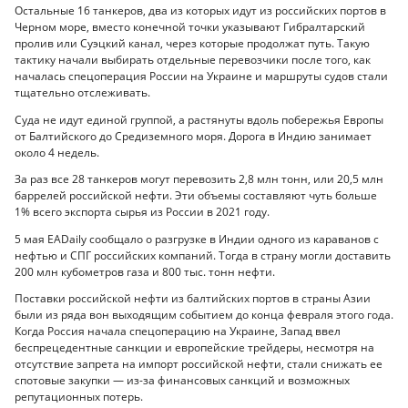
Остальные 16 танкеров, два из которых идут из российских портов в
Черном море, вместо конечной точки указывают Гибралтарский
пролив или Суэцкий канал, через которые продолжат путь. Такую
тактику начали выбирать отдельные перевозчики после того, как
началась спецоперация России на Украине и маршруты судов стали
тщательно отслеживать.
Суда не идут единой группой, а растянуты вдоль побережья Европы
от Балтийского до Средиземного моря. Дорога в Индию занимает
около 4 недель.
За раз все 28 танкеров могут перевозить 2,8 млн тонн, или 20,5 млн
баррелей российской нефти. Эти объемы составляют чуть больше
1% всего экспорта сырья из России в 2021 году.
5 мая EADaily сообщало о разгрузке в Индии одного из караванов с
нефтью и СПГ российских компаний. Тогда в страну могли доставить
200 млн кубометров газа и 800 тыс. тонн нефти.
Поставки российской нефти из балтийских портов в страны Азии
были из ряда вон выходящим событием до конца февраля этого года.
Когда Россия начала спецоперацию на Украине, Запад ввел
беспрецедентные санкции и европейские трейдеры, несмотря на
отсутствие запрета на импорт российской нефти, стали снижать ее
спотовые закупки — из-за финансовых санкций и возможных
репутационных потерь.