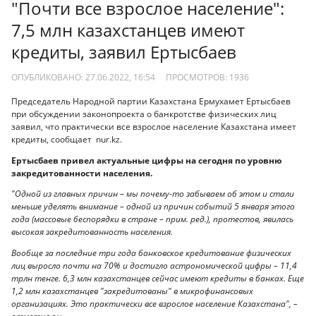
"Почти все взрослое население":
7,5 млн казахстанцев имеют
кредиты, заявил Ертысбаев
ОПУБЛИКОВАНО: 27.06.2022, 16:54
ПРОСМОТРОВ:
1936
Председатель Народной партии Казахстана Ермухамет Ертысбаев
при обсуждении законопроекта о банкротстве физических лиц
заявил, что практически все взрослое население Казахстана имеет
кредиты, сообщает nur.kz.
Ертысбаев привел актуальные цифры на сегодня по уровню
закредитованности населения.
"Одной из главных причин – мы почему-то забываем об этом и стали
меньше уделять внимание – одной из причин событий 5 января этого
года (массовые беспорядки в стране – прим. ред.), протестов, явилась
высокая закредитованность населения.
Вообще за последние три года банковское кредитование физических
лиц выросло почти на 70% и достигло астрономической цифры – 11,4
трлн тенге. 6,3 млн казахстанцев сейчас имеют кредиты в банках. Еще
1,2 млн казахстанцев "закредитованы" в микрофинансовых
организациях. Это практически все взрослое население Казахстана", –