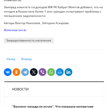
отметил он.
Зампред комитета госдоходов МФ РК Кайрат Миятов добавил, что на
сегодня в Казахстане более 1 млн граждан испытывают проблемы с
погашением задолженности.
Авторы Виктор Николаев , Айгерим Аскарова
Источник nur.kz
Закредитованность населения
Предыдущий: Максимальную ставку кредитования рекомендуют перес
Следующий: Россия допустила дефолт по внешнему долгу вп
Назад
Вперед
НОВОСТИ
"Буллинг никуда не исчез". Что показала экспертная