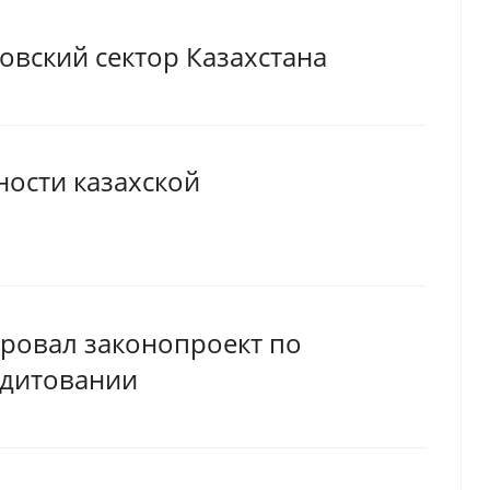
овский сектор Казахстана
ности казахской
ровал законопроект по
едитовании