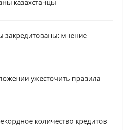
аны казахстанцы
ы закредитованы: мнение
дложении ужесточить правила
рекордное количество кредитов