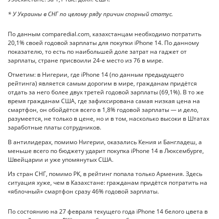
* У Украины в СНГ по целому ряду причин спорный статус.
По данным comparedial.com, казахстанцам необходимо потратить
20,1% своей годовой зарплаты для покупки iPhone 14. По данному
показателю, то есть по наибольшей доле затрат на гаджет от
зарплаты, стране присвоили 24-е место из 76 в мире.
Отметим: в Нигерии, где iPhone 14 (по данным предыдущего
рейтинга) является самым дорогим в мире, гражданам придётся
отдать за него более двух третей годовой зарплаты (69,1%). В то же
время гражданам США, где зафиксирована самая низкая цена на
смартфон, он обойдётся всего в 1,8% годовой зарплаты — и дело,
разумеется, не только в цене, но и в том, насколько высоки в Штатах
заработные платы сотрудников.
В антилидерах, помимо Нигерии, оказались Кения и Бангладеш, а
меньше всего по бюджету ударит покупка iPhone 14 в Люксембурге,
Швейцарии и уже упомянутых США.
Из стран СНГ, помимо РК, в рейтинг попала только Армения. Здесь
ситуация хуже, чем в Казахстане: гражданам придётся потратить на
«яблочный» смартфон сразу 46% годовой зарплаты.
По состоянию на 27 февраля текущего года iPhone 14 белого цвета в