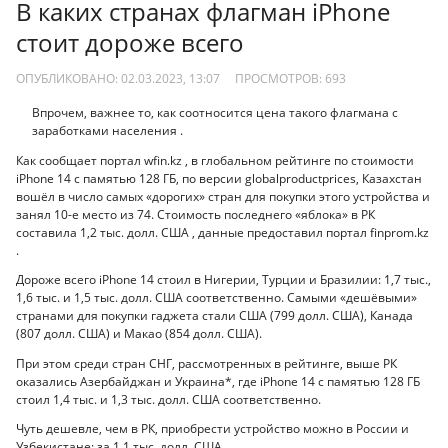
В каких странах флагман iPhone
стоит дороже всего
ОПУБЛИКОВАНО: 02.03.2023, 13:07
ПРОСМОТРОВ:
693
Впрочем, важнее то, как соотносится цена такого флагмана с
заработками населения .
Как сообщает портал wfin.kz , в глобальном рейтинге по стоимости
iPhone 14 с памятью 128 ГБ, по версии globalproductprices, Казахстан
вошёл в число самых «дорогих» стран для покупки этого устройства и
занял 10-е место из 74. Стоимость последнего «яблока» в РК
составила 1,2 тыс. долл. США , данные предоставил портал finprom.kz
.
Дороже всего iPhone 14 стоил в Нигерии, Турции и Бразилии: 1,7 тыс.,
1,6 тыс. и 1,5 тыс. долл. США соответственно. Самыми «дешёвыми»
странами для покупки гаджета стали США (799 долл. США), Канада
(807 долл. США) и Макао (854 долл. США).
При этом среди стран СНГ, рассмотренных в рейтинге, выше РК
оказались Азербайджан и Украина*, где iPhone 14 с памятью 128 ГБ
стоил 1,4 тыс. и 1,3 тыс. долл. США соответственно.
Чуть дешевле, чем в РК, приобрести устройство можно в России и
Узбекистане: за 1,1 тыс. долл. США.