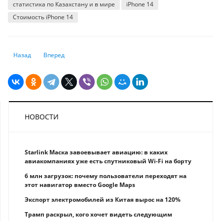
статистика по Казахстану и в мире
iPhone 14
Стоимость iPhone 14
Предыдущий: Инвестиции в сфере АПК увеличились сразу на треть за
Следующий: Производство удобрений в Казахстане сокращ
Назад
Вперед
НОВОСТИ
Starlink Маска завоевывает авиацию: в каких
авиакомпаниях уже есть спутниковый Wi-Fi на борту
6 млн загрузок: почему пользователи переходят на
этот навигатор вместо Google Maps
Экспорт электромобилей из Китая вырос на 120%
Трамп раскрыл, кого хочет видеть следующим