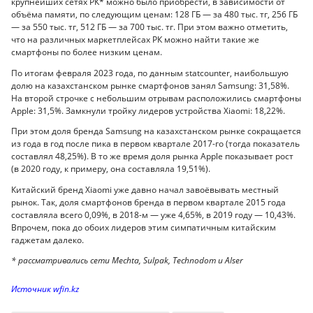
крупнейших сетях РК* можно было приобрести, в зависимости от
объёма памяти, по следующим ценам: 128 ГБ — за 480 тыс. тг, 256 ГБ
— за 550 тыс. тг, 512 ГБ — за 700 тыс. тг. При этом важно отметить,
что на различных маркетплейсах РК можно найти такие же
смартфоны по более низким ценам.
По итогам февраля 2023 года, по данным statcounter, наибольшую
долю на казахстанском рынке смартфонов занял Samsung: 31,58%.
На второй строчке с небольшим отрывам расположились смартфоны
Apple: 31,5%. Замкнули тройку лидеров устройства Xiaomi: 18,22%.
При этом доля бренда Samsung на казахстанском рынке сокращается
из года в год после пика в первом квартале 2017-го (тогда показатель
составлял 48,25%). В то же время доля рынка Apple показывает рост
(в 2020 году, к примеру, она составляла 19,51%).
Китайский бренд Xiaomi уже давно начал завоёвывать местный
рынок. Так, доля смартфонов бренда в первом квартале 2015 года
составляла всего 0,09%, в 2018-м — уже 4,65%, в 2019 году — 10,43%.
Впрочем, пока до обоих лидеров этим симпатичным китайским
гаджетам далеко.
* рассматривались сети Mechta, Sulpak, Technodom и Аlser
Источник wfin.kz