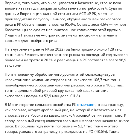
Впрочем, того риса, что выращивается в Казахстане, стране пока
вполне хватает для закрытия собственных потребностей. Судя по
данным Бюро национальной статистики АСПиР РК, местные
производители полуобрушенного, обрушенного или расколотого
риса в РК обеспечивают спрос на 95,4%. Оставшиеся 4,6% — импорт.
Казахстанцы закупают незначительное количество этой крупы в
Индии и Пакистане — странах, знаменитых своими элитными
сортами длиннозёрного риса.
На внутреннем рынке РК за 2022 год было продано около 128 тыс.
тонн риса. Ёмкость отечественного рынка за последний год выросла
более чем на треть: в 2021-м реализация в РК составляла всего 96,9
тыс. тонн.
Почти половину обработанного урожая этой сельхозкультуры
казахстанские компании отправляют на экспорт: 106,7 тыс. тонн
полуобрушенного, обрушенного или расколотого риса и 108,5 тыс.
тонн в целом любой рисовой крупы (за неё казахстанские
экспортёры получили 52,9 млн долл. США).
В Министерстве сельского хозяйства РК
отмечают
, что за границу,
как правило, уходит дроблёный рис, на который в Казахстане нет
спроса. Зато в России из казахстанской рисовой сечки варят пиво. К
слову, северный сосед является главным импортёром казахстанского
риса. В прошлом году почти половина — 52,7 тыс. тонн — этого
товара, ушедшего за границу, приходилось на РФ (48,6%). Также