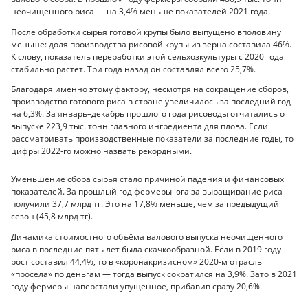
неочищенного риса — на 3,4% меньше показателей 2021 года.
После обработки сырья готовой крупы было выпущено вполовину
меньше: доля производства рисовой крупы из зерна составила 46%.
К слову, показатель переработки этой сельхозкультуры с 2020 года
стабильно растёт. Три года назад он составлял всего 25,7%.
Благодаря именно этому фактору, несмотря на сокращение сборов,
производство готового риса в стране увеличилось за последний год
на 6,3%. За январь–декабрь прошлого года рисоводы отчитались о
выпуске 223,9 тыс. тонн главного ингредиента для плова. Если
рассматривать производственные показатели за последние годы, то
цифры 2022-го можно назвать рекордными.
Уменьшение сбора сырья стало причиной падения и финансовых
показателей. За прошлый год фермеры юга за выращивание риса
получили 37,7 млрд тг. Это на 17,8% меньше, чем за предыдущий
сезон (45,8 млрд тг).
Динамика стоимостного объёма валового выпуска неочищенного
риса в последние пять лет была скачкообразной. Если в 2019 году
рост составил 44,4%, то в «коронакризисном» 2020-м отрасль
«просела» по деньгам — тогда выпуск сократился на 3,9%. Зато в 2021
году фермеры наверстали упущенное, прибавив сразу 20,6%.