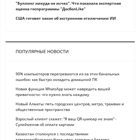
"Буллинг никуда не исчез". Что показала экспертная
оценка госпрограммы "ДосболLike"
США готовят закон об экстренном отключении ИИ
ПОПУЛЯРНЫЕ НОВОСТИ
90% компьютеров перегреваются из-за этих банальных
ошибок: как быстро охладить домашний ПК
Новая функция WhatsApp может навредить вашей
приватности: что нужно знать каждому
Новый Алматы: пять городских центров, метро, трамваи и
общественные пространства
Взрослый клиент скажет: “Я ваш QR-шмюар не знаю“ -
Сулейменов об оплате картами
Казахстан столкнулся с последствиями
электромобильного бума: сети, зарядки и батареи