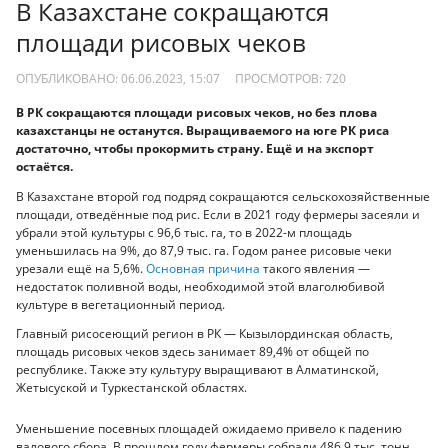
В Казахстане сокращаются
площади рисовых чеков
ОПУБЛИКОВАНО: 06.06.2023, 15:07
ПРОСМОТРОВ:
720
В РК сокращаются площади рисовых чеков, но без плова
казахстанцы не останутся. Выращиваемого на юге РК риса
достаточно, чтобы прокормить страну. Ещё и на экспорт
остаётся.
В Казахстане второй год подряд сокращаются сельскохозяйственные
площади, отведённые под рис. Если в 2021 году фермеры засеяли и
убрали этой культуры с 96,6 тыс. га, то в 2022-м площадь
уменьшилась на 9%, до 87,9 тыс. га. Годом ранее рисовые чеки
урезали ещё на 5,6%.
Основная причина
такого явления —
недостаток поливной воды, необходимой этой влаголюбивой
культуре в вегетационный период.
Главный рисосеющий регион в РК — Кызылординская область,
площадь рисовых чеков здесь занимает 89,4% от общей по
республике. Также эту культуру выращивают в Алматинской,
Жетысуской и Туркестанской областях.
Уменьшение посевных площадей ожидаемо привело к падению
валового сбора. В прошлом году фермеры собрали 486,9 тыс. тонн