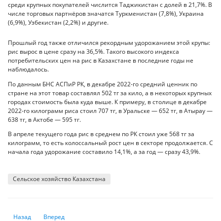
среди крупных покупателей числится Таджикистан с долей в 21,7%. В
числе торговых партнёров значатся Туркменистан (7,8%), Украина
(6,9%), Узбекистан (2,2%) и другие.
Прошлый год также отличился рекордным удорожанием этой крупы:
рис вырос в цене сразу на 36,5%. Такого высокого индекса
потребительских цен на рис в Казахстане в последние годы не
наблюдалось.
По данным БНС АСПиР РК, в декабре 2022-го средний ценник по
стране на этот товар составлял 502 тг за кило, а в некоторых крупных
городах стоимость была куда выше. К примеру, в столице в декабре
2022-го килограмм риса стоил 707 тг, в Уральске — 652 тг, в Атырау —
638 тг, в Актобе — 595 тг.
В апреле текущего года рис в среднем по РК стоил уже 568 тг за
килограмм, то есть колоссальный рост цен в секторе продолжается. С
начала года удорожание составило 14,1%, а за год — сразу 43,9%.
Сельское хозяйство Казахстана
Предыдущий: Численность жертв финансовых пирамид в Казахстане 
Следующий: В 6 из 20 регионов Казахстана денежные рас
Назад
Вперед