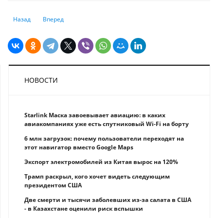
Предыдущий: Новые инвестпроекты, «умный» город и рост ключевых 
Следующий: Доходы госбюджета выросли на 8% за год — впр
Назад
Вперед
НОВОСТИ
Starlink Маска завоевывает авиацию: в каких
авиакомпаниях уже есть спутниковый Wi-Fi на борту
6 млн загрузок: почему пользователи переходят на
этот навигатор вместо Google Maps
Экспорт электромобилей из Китая вырос на 120%
Трамп раскрыл, кого хочет видеть следующим
президентом США
Две смерти и тысячи заболевших из-за салата в США
- в Казахстане оценили риск вспышки