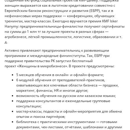
созданный ею фонд социальных проектов KMF-Демеу. Поддержка
женщин выражается как в льготном кредитовании
совместно с
Европейским банком реконструкции и развития (ЕБРР), так и в
нефинансовых мерах поддержки — конференциях, обучающих
тренингах, мастер-классах. Ежегодно вручается премия KMF Isker
Hanymy: предпринимательницы-финалистки получают сертификаты
на суммы до 1 млн тг за лучшие проекты в разных сферах —
агробизнесе, лёгкой промышленности, логистике, образовании и т.
д.
Активно привлекают предпринимательниц к развивающим
программам и международные фининституты. Так, ЕБРР при
поддержке правительства РК запустил бесплатный
проект «Женщины в микробизнесе». В проекте предусмотрены:
5 месяцев обучения в онлайн- и офлайн-формате;
6 модулей обучения от преподавателей-практиков,
охватывающих все ключевые области бизнеса — продажи,
маркетинг, финансы, HR и многое другое;
возможность обучения на русском или казахском языках;
поддержка консультантов и еженедельные групповые
консультации;
мастер-классы, подкасты и офлайн-мероприятия для обмена
опытом и поиска партнёров;
библиотека с практическими инструментами — готовыми
документами, чек-листами, отчётами, шаблонами и другими