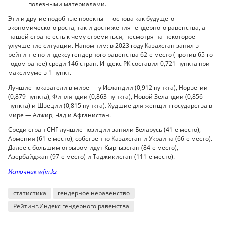
полезными материалами.
Эти и другие подобные проекты — основа как будущего
экономического роста, так и достижения гендерного равенства, а
нашей стране есть к чему стремиться, несмотря на некоторое
улучшение ситуации. Напомним: в 2023 году Казахстан занял в
рейтинге по индексу гендерного равенства 62-е место (против 65-го
годом ранее) среди 146 стран. Индекс РК составил 0,721 пункта при
максимуме в 1 пункт.
Лучшие показатели в мире — у Исландии (0,912 пункта), Норвегии
(0,879 пункта), Финляндии (0,863 пункта), Новой Зеландии (0,856
пункта) и Швеции (0,815 пункта). Худшие для женщин государства в
мире — Алжир, Чад и Афганистан.
Среди стран СНГ лучшие позиции заняли Беларусь (41-е место),
Армения (61-е место), собственно Казахстан и Украина (66-е место).
Далее с большим отрывом идут Кыргызстан (84-е место),
Азербайджан (97-е место) и Таджикистан (111-е место).
Источник wfin.kz
статистика
гендерное неравенство
Рейтинг.Индекс гендерного равенства