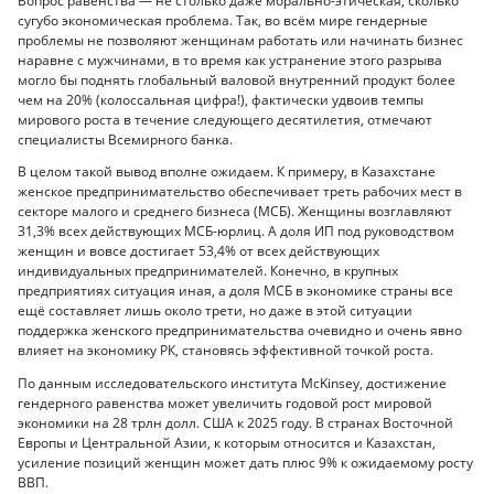
Вопрос равенства — не столько даже морально-этическая, сколько
сугубо экономическая проблема. Так, во всём мире гендерные
проблемы не позволяют женщинам работать или начинать бизнес
наравне с мужчинами, в то время как устранение этого разрыва
могло бы поднять глобальный валовой внутренний продукт более
чем на 20% (колоссальная цифра!), фактически удвоив темпы
мирового роста в течение следующего десятилетия, отмечают
специалисты Всемирного банка.
В целом такой вывод вполне ожидаем. К примеру, в Казахстане
женское предпринимательство обеспечивает треть рабочих мест в
секторе малого и среднего бизнеса (МСБ). Женщины возглавляют
31,3% всех действующих МСБ-юрлиц. А доля ИП под руководством
женщин и вовсе достигает 53,4% от всех действующих
индивидуальных предпринимателей. Конечно, в крупных
предприятиях ситуация иная, а доля МСБ в экономике страны все
ещё составляет лишь около трети, но даже в этой ситуации
поддержка женского предпринимательства очевидно и очень явно
влияет на экономику РК, становясь эффективной точкой роста.
По данным исследовательского института McKinsey, достижение
гендерного равенства может увеличить годовой рост мировой
экономики на 28 трлн долл. США к 2025 году. В странах Восточной
Европы и Центральной Азии, к которым относится и Казахстан,
усиление позиций женщин может дать плюс 9% к ожидаемому росту
ВВП.