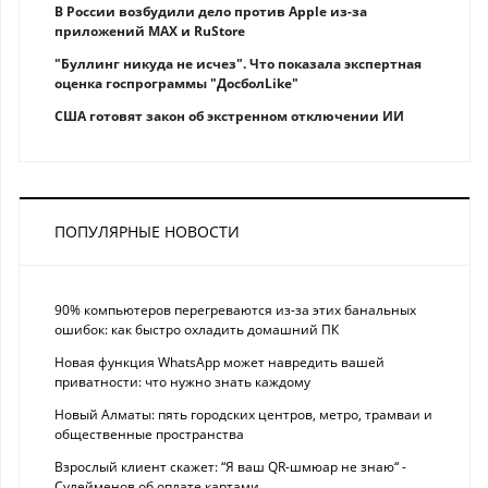
В России возбудили дело против Apple из-за
приложений MAX и RuStore
"Буллинг никуда не исчез". Что показала экспертная
оценка госпрограммы "ДосболLike"
США готовят закон об экстренном отключении ИИ
ПОПУЛЯРНЫЕ НОВОСТИ
90% компьютеров перегреваются из-за этих банальных
ошибок: как быстро охладить домашний ПК
Новая функция WhatsApp может навредить вашей
приватности: что нужно знать каждому
Новый Алматы: пять городских центров, метро, трамваи и
общественные пространства
Взрослый клиент скажет: “Я ваш QR-шмюар не знаю“ -
Сулейменов об оплате картами