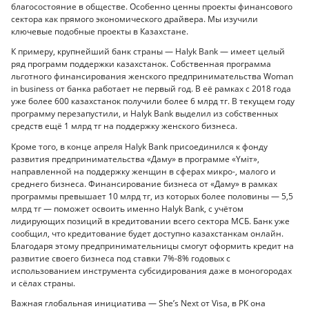
благосостояние в обществе. Особенно ценны проекты финансового
сектора как прямого экономического драйвера. Мы изучили
ключевые подобные проекты в Казахстане.
К примеру, крупнейший банк страны — Halyk Bank — имеет целый
ряд программ поддержки казахстанок. Собственная программа
льготного финансирования женского предпринимательства Woman
in business от банка работает не первый год. В её рамках с 2018 года
уже более 600 казахстанок получили более 6 млрд тг. В текущем году
программу перезапустили, и Halyk Bank выделил из собственных
средств ещё 1 млрд тг на поддержку женского бизнеса.
Кроме того, в конце апреля Halyk Bank присоединился к фонду
развития предпринимательства «Даму» в программе «Үміт»,
направленной на поддержку женщин в сферах микро-, малого и
среднего бизнеса. Финансирование бизнеса от «Даму» в рамках
программы превышает 10 млрд тг, из которых более половины — 5,5
млрд тг — поможет освоить именно Halyk Bank, с учётом
лидирующих позиций в кредитовании всего сектора МСБ. Банк уже
сообщил, что кредитование будет доступно казахстанкам онлайн.
Благодаря этому предпринимательницы смогут оформить кредит на
развитие своего бизнеса под ставки 7%-8% годовых с
использованием инструмента субсидирования даже в моногородах
и сёлах страны.
Важная глобальная инициатива — She’s Next от Visa, в РК она