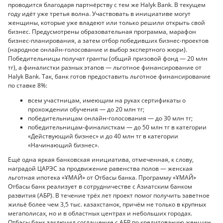
проводится благодаря партнёрству с тем же Halyk Bank. В текущем
году идёт уже третья волна. Участвовать в инициативе могут
женщины, которые уже владеют или только решили открыть свой
бизнес. Предусмотрены образовательная программа, марафон
бизнес-планирования, а затем отбор победивших бизнес-проектов
(народное онлайн-голосование и выбор экспертного жюри).
Победительницы получат гранты (общий призовой фонд — 20 млн
тг), а финалистки разных этапов — льготное финансирование от
Halyk Bank. Так, банк готов предоставить льготное финансирование
по ставке 8%:
всем участницам, имеющим на руках сертификаты о
прохождении обучения — до 20 млн тг;
победительницам онлайн-голосования — до 30 млн тг;
победительницам-финалисткам — до 50 млн тг в категории
«Действующий бизнес» и до 40 млн тг в категории
«Начинающий бизнес».
Ещё одна яркая банковская инициатива, отмеченная, к слову,
наградой ЦАРЭС за продвижение равенства полов — женская
льготная ипотека «ҰМАЙ» от Отбасы банка. Программу «ҰМАЙ»
Отбасы банк реализует в сотрудничестве с Азиатским банком
развития (АБР). В течение трёх лет проект помог получить заветное
жильё более чем 3,5 тыс. казахстанок, причём не только в крупных
мегаполисах, но и в областных центрах и небольших городах.
Отбасы банк заключил соглашение с АБР по кредитованию женщин