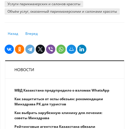
Услуги парикмахерских и салонов красоты
Объём услуг, оказанный парикмахерскими и салонами красоты
Предыдущий: Экологические преступления в РК: на что правонаруши
Следующий: В рейтинге стран по уровню заработной платы К
Назад
Вперед
НОВОСТИ
МВД Казахстана предупредило о взломах WhatsApp
Как защититься от оспы обезьян: рекомендации
Минздрава РК для туристов
Как выбрать зарубежную клинику для лечения:
советы Минздрава
Рейтинговые агентства Казахстана обязали