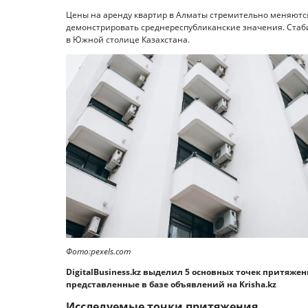
Цены на аренду квартир в Алматы стремительно меняются:
демонстрировать среднереспубликанские значения. Стаб
в Южной столице Казахстана.
Фото:pexels.com
DigitalBusiness.kz выделил 5 основных точек притяж
представленные в базе объявлений на Krisha.kz
Исследуемые точки притяжения