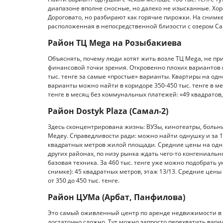
диапазоне вполне сносные, но далеко не изысканные. Хор
Дороговато, но разбирают как горячие пирожки. На снимк
расположенная в непосредственной близости с озером Са
Район ТЦ Mega на Розыбакиева
Объяснять, почему люди хотят жить возле ТЦ Mega, не пр
финансовой точки зрения. Откровенно плохих вариантов п
тыс. тенге за самые «простые» варианты. Квартиры на одно
варианты можно найти в коридоре 350-450 тыс. тенге в ме
тенге в месяц без коммунальных платежей: «49 квадратов,
Район Dostyk Plaza (Самал-2)
Здесь сконцентрирована жизнь: ВУЗы, кинотеатры, больн
Медеу. Справедливости ради: можно найти однушку и за 16
квадратных метров жилой площади. Средние цены на одно
других районах, по низу рынка ждать чего-то конгениальн
базовая техника. За 460 тыс. тенге уже можно подобрать
снимке): 45 квадратных метров, этаж 13/13. Средние цены
от 350 до 450 тыс. тенге.
Район ЦУМа (Арбат, Панфилова)
Это самый оживленный центр по аренде недвижимости в г
достаточно сложно. Тут можно запросто перехватить вариа