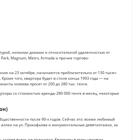
турой, низкими домами и относительной удаленностью от
d Park, Magnum, Metro, Armada и прочие торгово-
янию на 23 октября, начинаются приблизительно от 130 тысяч
 Кроме того, квартира будет в стиле конца 1993 года — на
анты хозяева просят от 200 до 280 тыс. тенге.
тиры со стоимостью аренды 280 000 тенге в месяц, некоторые
он)
общественности после 90-х годов. Сейчас это: всеми любимый
 аллеи на ул. Прокофьева и монументальные девятиэтажки, за
, скорее всего, не получится. Квартиры в этом ценовом