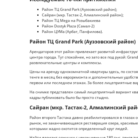
Район ТЦ Grand Park (Ауэзовский район);
Сайран (мкр. Тастак-2, Алмалинский район);
Район ТЦ Mega на Розыбакиева
Район Dostyk Plaza (Самал-2)
Район ЦУМа (Арбат, Панфилова).
Район ТЦ Grand Park (Ауэзовский район)
Арендаторов этот район привлекает развитой инфраструк
центра города. Тут спокойнее, но зато все под рукой: Gran
развлекательные центры и комплексы.
Цены на аренду однокомнатной квартиры здесь, по состо
тенге в месяц без евроремонта и дополнительных удобств.
первом или последнем этажах. За более лицеприятные вари
На снимке представлен самый лицеприятный вариант квар
кадры публиковать было бы просто стыдно.
Сайран (мкр. Тастак-2, Алмалинский рай
Район второго Тастака давно реабилитировался в глазах 
рынок, не заканчивающаяся реставрация озера, красивые
которыми жадно охотится определенный круг людей.
Найти вариант однушки с чеком меньше 180 тыс. тенге тут