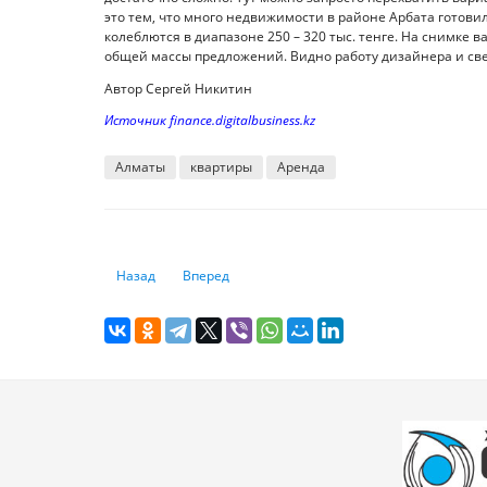
это тем, что много недвижимости в районе Арбата готови
колеблются в диапазоне 250 – 320 тыс. тенге. На снимке в
общей массы предложений. Видно работу дизайнера и свеж
Автор Сергей Никитин
Источник finance.digitalbusiness.kz
Алматы
квартиры
Аренда
Предыдущий: Кухня Таиланда: что обязательно должен 
Следующий: Почему нельзя «раскрывать все 
Назад
Вперед