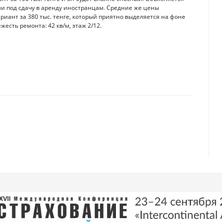
ли под сдачу в аренду иностранцам. Средние же цены
ариант за 380 тыс. тенге, который приятно выделяется на фоне
есть ремонта: 42 кв/м, этаж 2/12.
попробовать каждый турист?
карты» незнакомцам