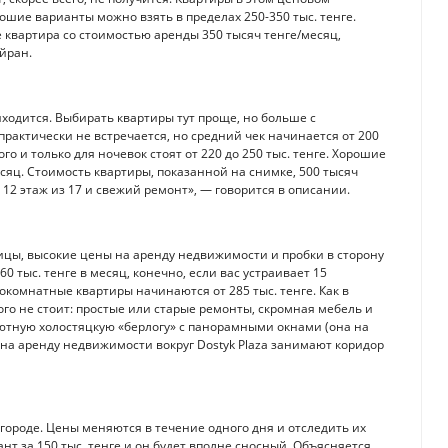
ошие варианты можно взять в пределах 250-350 тыс. тенге.
е квартира со стоимостью аренды 350 тысяч тенге/месяц,
йран.
иходится. Выбирать квартиры тут проще, но больше с
рактически не встречается, но средний чек начинается от 200
го и только для ночевок стоят от 220 до 250 тыс. тенге. Хорошие
сяц. Стоимость квартиры, показанной на снимке, 500 тысяч
 12 этаж из 17 и свежий ремонт», — говорится в описании.
ицы, высокие цены на аренду недвижимости и пробки в сторону
0 тыс. тенге в месяц, конечно, если вас устраивает 15
комнатные квартиры начинаются от 285 тыс. тенге. Как в
ого не стоит: простые или старые ремонты, скромная мебель и
 уютную холостяцкую «берлогу» с панорамными окнами (она на
 на аренду недвижимости вокруг Dostyk Plaza занимают коридор
ороде. Цены меняются в течение одного дня и отследить их
нт за 150 тыс. тенге и он будет вполне сносный. Объясняется