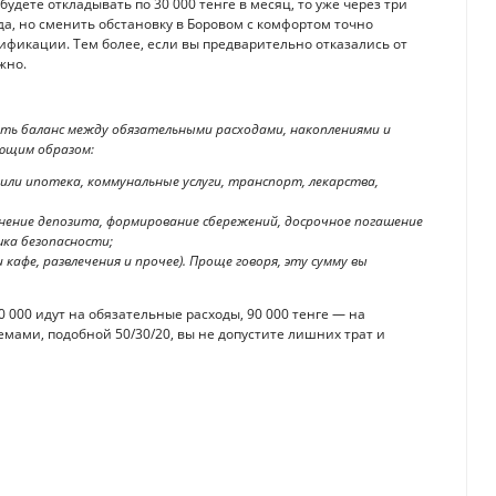
удете откладывать по 30 000 тенге в месяц, то уже через три
да, но сменить обстановку в Боровом с комфортом точно
фикации. Тем более, если вы предварительно отказались от
жно.
ять баланс между обязательными расходами, накоплениями и
ующим образом:
ли ипотека, коммунальные услуги, транспорт, лекарства,
нение депозита, формирование сбережений, досрочное погашение
шка безопасности;
кафе, развлечения и прочее). Проще говоря, эту сумму вы
0 000 идут на обязательные расходы, 90 000 тенге — на
емами, подобной 50/30/20, вы не допустите лишних трат и