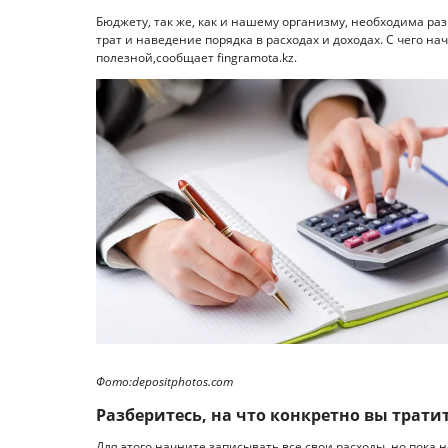
Бюджету, так же, как и нашему организму, необходима ра
трат и наведение порядка в расходах и доходах. С чего н
полезной,сообщает fingramota.kz.
Фото:depositphotos.com
Разберитесь, на что конкретно вы трати
Для этого начните записывать все свои расходы, но пока н