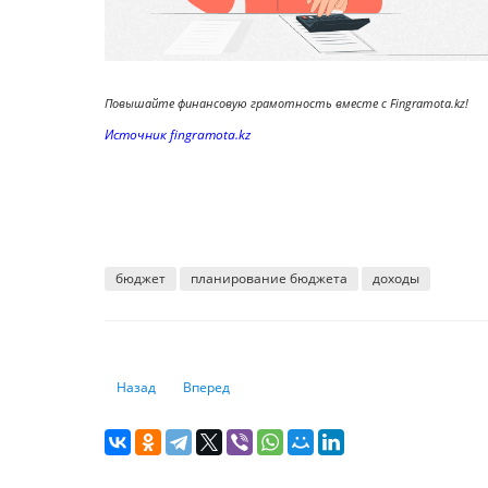
Повышайте финансовую грамотность вместе с Fingramota.kz!
Источник fingramota.kz
бюджет
планирование бюджета
доходы
Предыдущий: Хранить деньги на депозите выгодно: дохо
Следующий: Спрос на кредиты сохраняется: б
Назад
Вперед