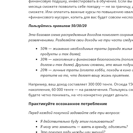
финансовую подушку, инвестировать в обучение. Если вы б
месяца сможете позволить себе поездку — не за границу, 
сможете. Или оплатить важные курсы по повышению квали
«финансового мусора», копить для вас будет совсем несло
Пользуйтесь правилом 50/30/20
Эта базовая схема распределения доходов помогает сохран
развлечениями. Разделяйте свои доходы на три части след
50% — жизненно необходимые траты (аренда жилья и
продукты и так далее);
30% — накопления и финансовая безопасность (попол
долгов и так далее). Другими словами, это ваша поду
20% — личные траты (оплата хобби, походы в кино и 
тратите на то, что делает вашу жизнь приятнее.
Например, ваш доход составляет 300 000 тенге. Отсюда 15
накопления, 60 000 тенге — на развлечения. Пользуясь сх
будете четко понимать, на что конкретно уходят деньги.
Практикуйте осознанное потребление
Перед каждой покупкой задавайте себе три вопроса:
Я действительно буду этим пользоваться?
Я могу это заменить — взять в аренду, одолжить?
Это покупка ради нужды или эмоций?