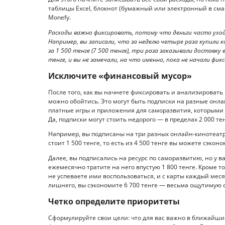
таблицы Excel, блокнот (бумажный или электронный в см
Monefy.
Расходы важно фиксировать, потому что деньги часто уход
Например, вы записали, что за неделю четыре раза купили к
за 1 500 тенге (7 500 тенге), три раза заказывали доставку е
тенге, и вы не замечали, на что именно, пока не начали фик
Исключите «финансовый мусор»
После того, как вы начнете фиксировать и анализировать 
можно обойтись. Это могут быть подписки на разные онла
платные игры и приложения для саморазвития, которыми н
Да, подписки могут стоить недорого — в пределах 2 000 т
Например, вы подписаны на три разных онлайн-кинотеатра
стоит 1 500 тенге, то есть из 4 500 тенге вы можете сэкон
Далее, вы подписались на ресурс по саморазвитию, но у в
ежемесячно тратите на него впустую 1 800 тенге. Кроме то
не успеваете ими воспользоваться, и с карты каждый меся
лишнего, вы сэкономите 6 700 тенге — весьма ощутимую 
Четко определите приоритеты
Сформулируйте свои цели: что для вас важно в ближайшие