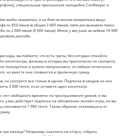
артфоне), специальные приложения наподобие CoinKeeper и
ят якобы незаметно, а на деле на вполне конкретные вещи.
офе по 850 тенге (в общем 3 400 тенге), пять раз вызывали такси
ды по 2 000 тенге (6 000 тенге). Итого у вас ушло за неделю 16 900
сировать расходы.
расходы, вы поймете, что есть траты, без которых спокойно
йн-кинотеатры, фильмы в которых вы практически не смотрите,
е пользуетесь и купили импульсивно, но забыли отписаться.
енге, но вместе они сливаются в приличную сумму.
, но смотрите все только в одном. Подписка в каждом из них
омить 3 000 тенге, если оставите один кинотеатр.
ас нет свободного времени на прослушивание уроков, и вы
го, у вас действует подписка на обновление онлайн-игры, но вы
ц списывается 1 900 тенге. Таким образом, отказавшись от
сумму.
 три месяца? Например, накопить на отпуск, собрать