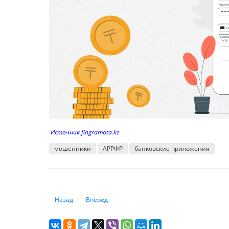
Источник fingramota.kz
мошенники
АРРФР
банковские приложения
Предыдущий: Повышение базовой ставки: сколько банко
Следующий: Не верьте всему, что видите в Ин
Назад
Вперед