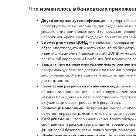
Что изменилось в банковских приложен
Двухфакторная аутентификация
— теперь обязат
проверку личности: например, при входе нужно не т
уведомление или биометрию. Это повышает урове
несанкционированный вход даже при утере устрой
Биометрия через ЦОИД
— надёжная проверка лич
обязан подтвердить личность клиента по биомет
идентификационный депозитарий (ЦОИД) — национ
платёжной корпорации Нацбанка. Это исключает в
Защита при взломе или удалённом управлении
программы удалённого доступа или взломана опера
заблокирована. Это не ошибка, а защита: при так
дистанционно.
Безопасная разработка и хранение кода.
Банки об
обновлении приложений — чтобы злоумышленники н
каждый банк должен иметь в собственной струткур
актуализацию всех требований регулятора.
Геолокация операций.
Во время финансовых опера
помогает определить, если кто-то попытался провес
Кибергигиена
— теперь часть клиентского обслуж
свои данные и распознавать фишинг, вредоносные п
финансовой безопасности» прямо внутри приложен
Шифрование всех каналов связи.
Передача данны