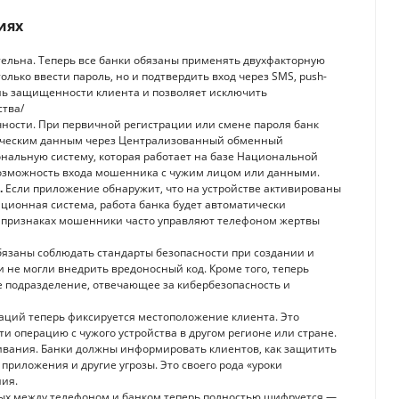
иях
ельна. Теперь все банки обязаны применять двухфакторную
олько ввести пароль, но и подтвердить вход через SMS, push-
нь защищенности клиента и позволяет исключить
ства/
ности. При первичной регистрации или смене пароля банк
рическим данным через Централизованный обменный
альную систему, которая работает на базе Национальной
озможность входа мошенника с чужим лицом или данными.
.
Если приложение обнаружит, что на устройстве активированы
ционная система, работа банка будет автоматически
их признаках мошенники часто управляют телефоном жертвы
язаны соблюдать стандарты безопасности при создании и
е могли внедрить вредоносный код. Кроме того, теперь
е подразделение, отвечающее за кибербезопасность и
ций теперь фиксируется местоположение клиента. Это
ти операцию с чужого устройства в другом регионе или стране.
ивания. Банки должны информировать клиентов, как защитить
риложения и другие угрозы. Это своего рода «уроки
ия.
х между телефоном и банком теперь полностью шифруется —