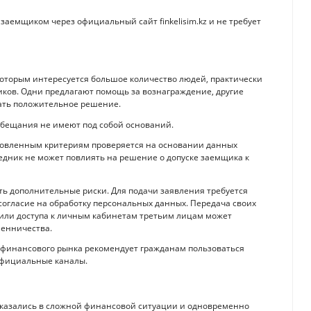
аемщиком через официальный сайт finkelisim.kz и не требует
оторым интересуется большое количество людей, практически
ков. Одни предлагают помощь за вознаграждение, другие
ать положительное решение.
обещания не имеют под собой оснований.
ановленным критериям проверяется на основании данных
едник не может повлиять на решение о допуске заемщика к
ть дополнительные риски. Для подачи заявления требуется
огласие на обработку персональных данных. Передача своих
 или доступа к личным кабинетам третьим лицам может
шенничества.
 финансового рынка рекомендует гражданам пользоваться
официальные каналы.
оказались в сложной финансовой ситуации и одновременно