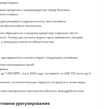
кредиторами.
овым кредитам и микрокредитам перед банками,
агентствами.
урегулировать задолженность, восстановить
ния финансового положения.
ьно обращаться к каждому кредитору отдельно, вести
ости. Теперь достаточно подать одно заявление, которое
 у заемщика имеются обязательства.
е одновременно соответствуют следующим условиям:
олее календарных дней;
орами;
о 1 600 МРП, что в 2026 году составляет от 648 750 тенге до 6
ыскании, исполнительные надписи нотариуса и иные меры
 восстановления платежеспособности, внесудебного или
ктивное урегулирование