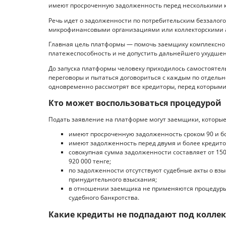
имеют просроченную задолженность перед несколькими 
Речь идет о задолженности по потребительским беззалог
микрофинансовыми организациями или коллекторскими 
Главная цель платформы — помочь заемщику комплексно 
платежеспособность и не допустить дальнейшего ухудше
До запуска платформы человеку приходилось самостоятел
переговоры и пытаться договориться с каждым по отдельн
одновременно рассмотрят все кредиторы, перед которыми
Кто может воспользоваться процедурой
Подать заявление на платформе могут заемщики, которы
имеют просроченную задолженность сроком 90 и б
имеют задолженность перед двумя и более кредит
совокупная сумма задолженности составляет от 150 д
920 000 тенге;
по задолженности отсутствуют судебные акты о вз
принудительного взыскания;
в отношении заемщика не применяются процедуры
судебного банкротства.
Какие кредиты не подпадают под колле