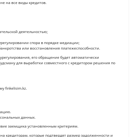
не на все виды кредитов.
ательской деятельностью;
урегулировании спора в порядке медиации;
банкротства или восстановления платежеспособности.
 урегулирования, его обращение будет автоматически
дсману для выработки совместного с кредитором решения по
finkelisim.kz.
кацию.
рсональных данных.
ствие заемщика установленным критериям.
на кредиторам, которые подтвердят размер задолженности и