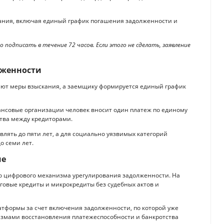
ания, включая единый график погашения задолженности и
 подписать в течение 72 часов. Если этого не сделать, заявление
лженности
ют меры взыскания, а заемщику формируется единый график
ансовые организации человек вносит один платеж по единому
ства между кредиторами.
лять до пяти лет, а для социально уязвимых категорий
о семи лет.
ше
го цифрового механизма урегулирования задолженности. На
говые кредиты и микрокредиты без судебных актов и
формы за счет включения задолженности, по которой уже
измами восстановления платежеспособности и банкротства