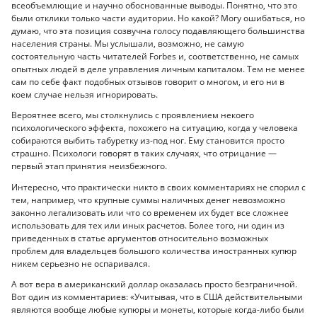
всеобъемлющие и научно обоснованные выводы. Понятно, что это
были отклики только части аудитории. Но какой? Могу ошибаться, но
думаю, что эта позиция созвучна голосу подавляющего большинства
населения страны. Мы услышали, возможно, не самую
состоятельную часть читателей Forbes и, соответственно, не самых
опытных людей в деле управления личным капиталом. Тем не менее
сам по себе факт подобных отзывов говорит о многом, и его ни в
коем случае нельзя игнорировать.
Вероятнее всего, мы столкнулись с проявлением некоего
психологического эффекта, похожего на ситуацию, когда у человека
собираются выбить табуретку из-под ног. Ему становится просто
страшно. Психологи говорят в таких случаях, что отрицание —
первый этап принятия неизбежного.
Интересно, что практически никто в своих комментариях не спорил с
тем, например, что крупные суммы наличных денег невозможно
законно легализовать или что со временем их будет все сложнее
использовать для тех или иных расчетов. Более того, ни один из
приведенных в статье аргументов относительно возможных
проблем для владельцев большого количества иностранных купюр
никем серьезно не оспаривался.
А вот вера в американский доллар оказалась просто безграничной.
Вот один из комментариев: «Учитывая, что в США действительными
являются вообще любые купюры и монеты, которые когда-либо были