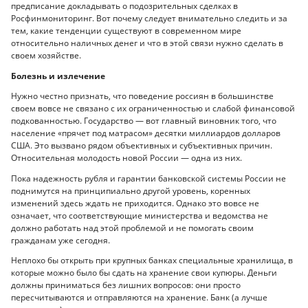
предписание докладывать о подозрительных сделках в
Росфинмониторинг. Вот почему следует внимательно следить и за
тем, какие тенденции существуют в современном мире
относительно наличных денег и что в этой связи нужно сделать в
своем хозяйстве.
Болезнь и излечение
Нужно честно признать, что поведение россиян в большинстве
своем вовсе не связано с их ограниченностью и слабой финансовой
подкованностью. Государство — вот главный виновник того, что
население «прячет под матрасом» десятки миллиардов долларов
США. Это вызвано рядом объективных и субъективных причин.
Относительная молодость новой России — одна из них.
Пока надежность рубля и гарантии банковской системы России не
поднимутся на принципиально другой уровень, коренных
изменений здесь ждать не приходится. Однако это вовсе не
означает, что соответствующие министерства и ведомства не
должно работать над этой проблемой и не помогать своим
гражданам уже сегодня.
Неплохо бы открыть при крупных банках специальные хранилища, в
которые можно было бы сдать на хранение свои купюры. Деньги
должны приниматься без лишних вопросов: они просто
пересчитываются и отправляются на хранение. Банк (а лучше