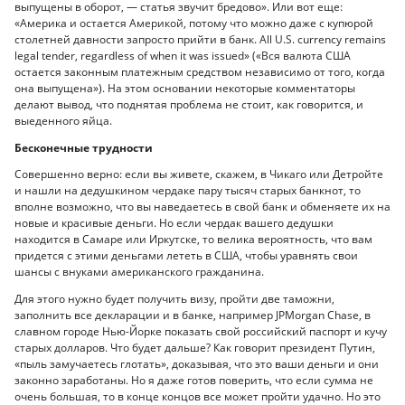
выпущены в оборот, — статья звучит бредово». Или вот еще:
«Америка и остается Америкой, потому что можно даже с купюрой
столетней давности запросто прийти в банк. All U.S. currency remains
legal tender, regardless of when it was issued» («Вся валюта США
остается законным платежным средством независимо от того, когда
она выпущена»). На этом основании некоторые комментаторы
делают вывод, что поднятая проблема не стоит, как говорится, и
выеденного яйца.
Бесконечные трудности
Совершенно верно: если вы живете, скажем, в Чикаго или Детройте
и нашли на дедушкином чердаке пару тысяч старых банкнот, то
вполне возможно, что вы наведаетесь в свой банк и обменяете их на
новые и красивые деньги. Но если чердак вашего дедушки
находится в Самаре или Иркутске, то велика вероятность, что вам
придется с этими деньгами лететь в США, чтобы уравнять свои
шансы с внуками американского гражданина.
Для этого нужно будет получить визу, пройти две таможни,
заполнить все декларации и в банке, например JPMorgan Chase, в
славном городе Нью-Йорке показать свой российский паспорт и кучу
старых долларов. Что будет дальше? Как говорит президент Путин,
«пыль замучаетесь глотать», доказывая, что это ваши деньги и они
законно заработаны. Но я даже готов поверить, что если сумма не
очень большая, то в конце концов все может пройти удачно. Но это