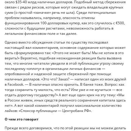
около $35-40 млрд наличных долларов. Подобный метод сбережения
связан с рядом рисков, которые могут ожидать владельцев крупных
сумм (о простой «заначке» речь не шла). Среди потенциальных
проблем назывались, например, опасность отмены
функционирования 100-долларовых купюр, как это случилось с €500,
сложности с будущими расчетами, невозможность работать в
легальном финансовом поле и так далее.
Однако вместо обсуждения статьи по существу последовал
настоящий вал комментариев, основное содержание которых может
быть сформулировано так: «Этого не может быть! Мы не хотим в это
верить!» Вероятно, подобная неожиданная реакция была вызвана
тем, что многие читатели увидели в этой публикации угрозу своему
последнему «оплоту» в организации личных финансов —
опробованной и надежной защите сбережений при помощи
наличных долларов. «Это что? Заказ? — написал один из моих друзей
в Facebook. — В наличных опасно хранить. В банке тоже. Вопрос: как
тогда сохранить ту малость, что есть? Или уже и не мучиться — все
отдать дорогому государству?» А вот еще один крик на эту тему: «Мы
в России живем, иных средств реального сохранения капитала здесь
нет». А вот какой комментарий получил максимальное количество
лайков: «Спонсор публикации — Центробанк РФ».
О чем это говорит
Прежде всего договоримся, что по этой реакции мы не можем делать