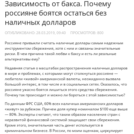
Зависимость от бакса. Почему
россияне боятся остаться без
наличных долларов
ОПУБЛИКОВАНО: 28.03.2019, 09:40
ПРОСМОТРОВ:
800
Россияне привыкли считать наличные доллары самым надежным
инструментом сбережения, хотя с ним и связаны значительные
риски. В чем причина такой любви к баксу и есть ли реальные
альтернативы ему?
Недавняя статья о масштабах распространения наличных долларов
в мире и проблемах, с которыми могут столкнуться россияне —
любители «живой» американской валюты, неожиданно вызвала
большой интерес, в том числе и в социальных сетях. Оказалось, что
россияне ужасно боятся лишиться этого средства сбережения.
Почему так происходит и можно ли бороться с этой зависимостью?
По данным ФРС США, 60% всех наличных американских долларов
«живут» за рубежом. Причем доля купюр номиналом $100 еще выше
— 80%. Эксперты считают, что таким образом население стран с
неразвитой финансовой системой защищает свои сбережения.
Кроме этого, значительная часть денег используется в
криминальном бизнесе. В России, по моим оценкам, циркулирует