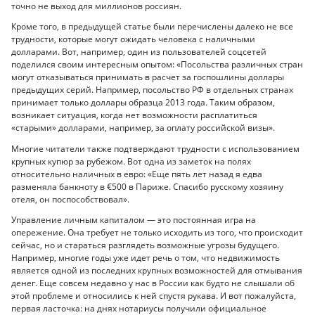
точно не выход для миллионов россиян.
Кроме того, в предыдущей статье были перечислены далеко не все
трудности, которые могут ожидать человека с наличными
долларами. Вот, например, один из пользователей соцсетей
поделился своим интересным опытом: «Посольства различных стран
могут отказываться принимать в расчет за госпошлины доллары
предыдущих серий. Например, посольство РФ в отдельных странах
принимает только доллары образца 2013 года. Таким образом,
возникает ситуация, когда нет возможности расплатиться
«старыми» долларами, например, за оплату российской визы».
Многие читатели также подтверждают трудности с использованием
крупных купюр за рубежом. Вот одна из заметок на полях
относительно наличных в евро: «Еще пять лет назад я едва
разменяла банкноту в €500 в Париже. Спасибо русскому хозяину
отеля, он поспособствовал».
Управление личным капиталом — это постоянная игра на
опережение. Она требует не только исходить из того, что происходит
сейчас, но и стараться разглядеть возможные угрозы будущего.
Например, многие годы уже идет речь о том, что недвижимость
является одной из последних крупных возможностей для отмывания
денег. Еще совсем недавно у нас в России как будто не слышали об
этой проблеме и относились к ней спустя рукава. И вот пожалуйста,
первая ласточка: на днях нотариусы получили официальное