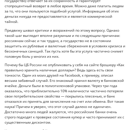
государство) отвечает за их сохранность и гарантирует
стопроцентный возврат в любое время. Можно даже платить людям
за то, что они пользуются подобной услугой. Информация об этих
деньгах никуда не предоставляется и является коммерческой
тайной.
Предвижу шквал критики и возражений по этому вопросу. Однако
такой шаг выглядит вполне разумным и по следующим причинам:
россиянам сейчас и так трудно, а государство не в состоянии
защитить их рублевые и валютные сбережения в условиях кризиса и
бесконечных санкций. Так пусть хотя бы эта услуга частично снимет
головную боль у многих из них.
Почему бы ЦБ России не опубликовать у себя на сайте брошюру «Как
правильно хранить наличные доллары»? Ведь здесь есть свои
тонкости. Один из моих друзей на Facebook, к примеру, описал
весьма забавный случай. Его знакомый хранил валюту в банковской
ячейке. Деньги были в полиэтиленовой упаковке. Через три года
оказалось, что приблизительно 10% наличности частично потеряли
свои потребительские свойства — покрылись плесенью, и банк
отказался их принять для зачисления на счет или обмена. Вот такая
наука! Причем я уверен, что этот случай далеко не единичен.
Достаточно много людей жалуются, что российские банки очень
строго подходят к проверке состояния купюр и часто принимают их с
существенным дисконтом.