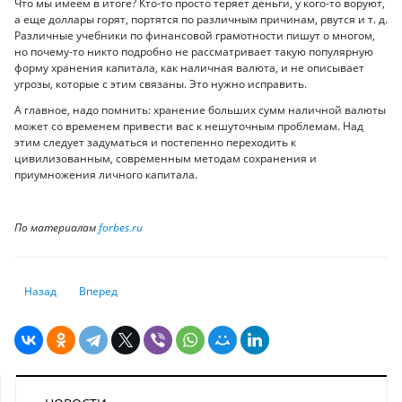
Что мы имеем в итоге? Кто-то просто теряет деньги, у кого-то воруют,
а еще доллары горят, портятся по различным причинам, рвутся и т. д.
Различные учебники по финансовой грамотности пишут о многом,
но почему-то никто подробно не рассматривает такую популярную
форму хранения капитала, как наличная валюта, и не описывает
угрозы, которые с этим связаны. Это нужно исправить.
А главное, надо помнить: хранение больших сумм наличной валюты
может со временем привести вас к нешуточным проблемам. Над
этим следует задуматься и постепенно переходить к
цивилизованным, современным методам сохранения и
приумножения личного капитала.
По материалам
forbes.ru
Предыдущий: Стоит ли бороться за возврат комиссии по кредиту: пис
Следующий: Как изменились реальные доходы казахстанцев
Назад
Вперед