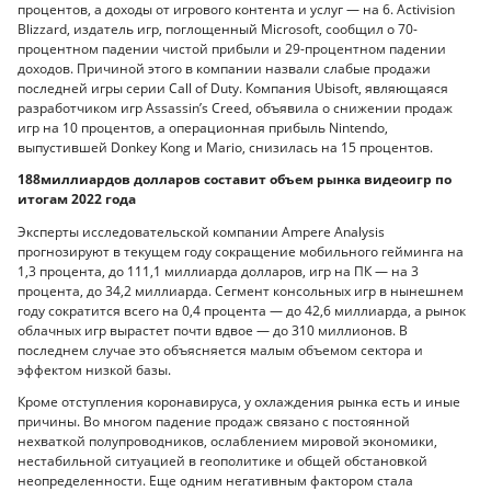
процентов, а доходы от игрового контента и услуг — на 6. Activision
Blizzard, издатель игр, поглощенный Microsoft, сообщил о 70-
процентном падении чистой прибыли и 29-процентном падении
доходов. Причиной этого в компании назвали слабые продажи
последней игры серии Call of Duty. Компания Ubisoft, являющаяся
разработчиком игр Assassin’s Creed, объявила о снижении продаж
игр на 10 процентов, а операционная прибыль Nintendo,
выпустившей Donkey Kong и Mario, снизилась на 15 процентов.
188миллиардов долларов составит объем рынка видеоигр по
итогам 2022 года
Эксперты исследовательской компании Ampere Analysis
прогнозируют в текущем году сокращение мобильного гейминга на
1,3 процента, до 111,1 миллиарда долларов, игр на ПК — на 3
процента, до 34,2 миллиарда. Сегмент консольных игр в нынешнем
году сократится всего на 0,4 процента — до 42,6 миллиарда, а рынок
облачных игр вырастет почти вдвое — до 310 миллионов. В
последнем случае это объясняется малым объемом сектора и
эффектом низкой базы.
Кроме отступления коронавируса, у охлаждения рынка есть и иные
причины. Во многом падение продаж связано с постоянной
нехваткой полупроводников, ослаблением мировой экономики,
нестабильной ситуацией в геополитике и общей обстановкой
неопределенности. Еще одним негативным фактором стала