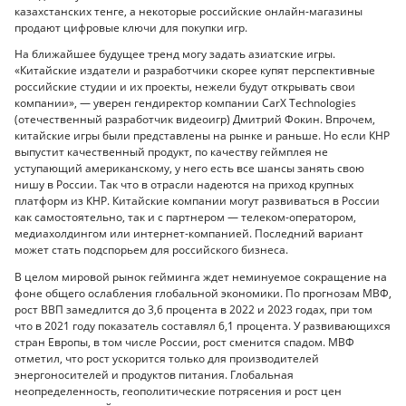
казахстанских тенге, а некоторые российские онлайн-магазины
продают цифровые ключи для покупки игр.
На ближайшее будущее тренд могу задать азиатские игры.
«Китайские издатели и разработчики скорее купят перспективные
российские студии и их проекты, нежели будут открывать свои
компании», — уверен гендиректор компании CarX Technologies
(отечественный разработчик видеоигр) Дмитрий Фокин. Впрочем,
китайские игры были представлены на рынке и раньше. Но если КНР
выпустит качественный продукт, по качеству геймплея не
уступающий американскому, у него есть все шансы занять свою
нишу в России. Так что в отрасли надеются на приход крупных
платформ из КНР. Китайские компании могут развиваться в России
как самостоятельно, так и с партнером — телеком-оператором,
медиахолдингом или интернет-компанией. Последний вариант
может стать подспорьем для российского бизнеса.
В целом мировой рынок гейминга ждет неминуемое сокращение на
фоне общего ослабления глобальной экономики. По прогнозам МВФ,
рост ВВП замедлится до 3,6 процента в 2022 и 2023 годах, при том
что в 2021 году показатель составлял 6,1 процента. У развивающихся
стран Европы, в том числе России, рост сменится спадом. МВФ
отметил, что рост ускорится только для производителей
энергоносителей и продуктов питания. Глобальная
неопределенность, геополитические потрясения и рост цен