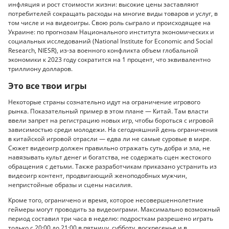
инфляция и рост стоимости жизни: высокие цены заставляют
потребителей сокращать расходы на многие виды товаров и услуг, в
том числе и на видеоигры. Свою роль сыграло и происходящее на
Украине: по прогнозам Национального института экономических и
социальных исследований (National Institute for Economic and Social
Research, NIESR), из-за военного конфликта объем глобальной
экономики к 2023 году сократится на 1 процент, что эквивалентно
триллиону долларов.
Это все твои игры
Некоторые страны сознательно идут на ограничение игрового
рынка. Показательный пример в этом плане — Китай. Там власти
ввели запрет на регистрацию новых игр, чтобы бороться с игровой
зависимостью среди молодежи. На сегодняшний день ограничения
в китайской игровой отрасли — едва ли не самые суровые в мире.
Сюжет видеоигр должен правильно отражать суть добра и зла, не
навязывать культ денег и богатства, не содержать сцен жестокого
обращения с детьми. Также разработчикам приказано устранить из
видеоигр контент, продвигающий женоподобных мужчин,
непристойные образы и сцены насилия.
Кроме того, ограничено и время, которое несовершеннолетние
геймеры могут проводить за видеоиграми. Максимально возможный
период составил три часа в неделю: подросткам разрешено играть
только с 20:00 до 21:00 в пятницу, субботу, воскресенье и в