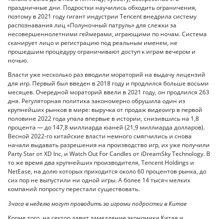
праздничные дни. Подростки научились обходить ограничения,
поэтому в 2021 году гигант индустрии Tencent внедрила систему
распознавания лиц «Полуночный патруль» для слежки за
несовершеннолетними геймерами, играющими по ночам. Система
сканирует лицо и регистрацию под реальным именем, не
прошедшим процедуру ограничивают доступ к играм вечером и
ночью.
Власти уже несколько раз вводили мораторий на выдачу лицензий
для игр. Первый был введен в 2018 году и продлился больше восьми
месяцев. Очередной мораторий ввели в 2021 году, он продлился 263
дня. Регуляторная политика закономерно обрушила один из
крупнейших рынков в мире: выручка от продаж видеоигр в первой
половине 2022 года упала впервые в истории, снизившись на 1,8
процента — до 147,8 миллиарда юаней (21,9 миллиарда долларов).
Весной 2022-го китайские власти немного смягчились и снова
начали выдавать разрешения на производство игр, их уже получили
Party Star от XD Inc, и Watch Out For Candles от iDreamSky Technology. В
то же время два крупнейших производителя, Tencent Holdings и
NetEase, на долю которых приходится около 60 процентов рынка, до
сих пор не выпустили ни одной игры. А более 14 тысяч мелких
компаний попросту перестали существовать.
3часа в неделю могут проводить за играми подростки в Китае
Кроме того, на сектор давит замедление экономики Китая и