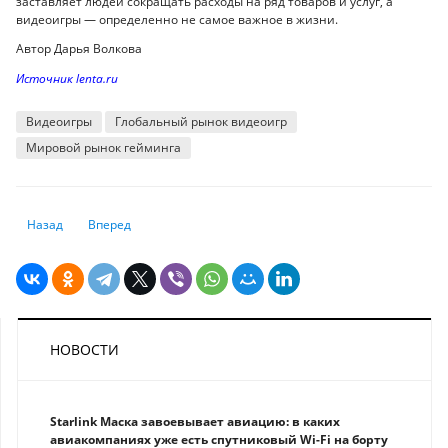
заставляет людей сокращать расходы на ряд товаров и услуг, а
видеоигры — определенно не самое важное в жизни.
Автор Дарья Волкова
Источник lenta.ru
Видеоигры
Глобальный рынок видеоигр
Мировой рынок гейминга
Предыдущий: В Кабинете юрлица на сайте ЕНПФ появились новые ф
Следующий: Компании из ЕАЭС увеличили продажи на Wildbe
Назад
Вперед
НОВОСТИ
Starlink Маска завоевывает авиацию: в каких
авиакомпаниях уже есть спутниковый Wi-Fi на борту