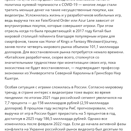
политика нулевой терпимости к COVID-19 — многие люди стали
тратить меньше денег на такие несущественные покупки, как
видеоигры. Усложнилась жизнь и у разработчиков мобильных игр,
ведь выручка тех же Fate/Grand Order или Azur Lane зависит от
внутриигровых покупок, которые совершают игроки. При этом
отрасль когда-то была процветающей: в 2017 году Китай был
мировой столицей гейминга благодаря популярным играм для
смартфонов, таким как Honor of Kings и Fantasy Westward Journey,
заняв почти четверть мирового рынка объемом 101,1 миллиарда
долларов. Для восстановления рынка потребуется немало времени.
«Китайские разработчики, скорее всего, столкнутся со
значительными трудностями при монетизации своих игр, пока
экосистема не будет восстановлена», — подтверждает профессор
экономики из Университета Северной Каролины в Гринсборо Нир
Кшетри.
Особая ситуация с играми сложилась в России. Согласно мировому
тренду, в стране интерес к видеоиграм тоже вырос во время
пандемии: по итогам 2021 года российский сегмент увеличился на
7,7 процента — до 158 миллиардов рублей (2,59 миллиарда
долларов). В прошлом году эксперты PwC прогнозировали, что
выручка от игр в России будет прирастать на 5 процентов в год,
достигнув в 2025 году 186,5 миллиарда рублей. Однако все
изменилось после февраля 2022 года. Если до начала активной фазы
конфликта на Украине российский рынок видеоигр был десятым по