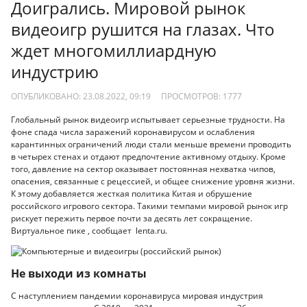
Доигрались. Мировой рынок
видеоигр рушится на глазах. Что
ждет многомиллиардную
индустрию
ОПУБЛИКОВАНО: 23.08.2022, 09:19
ПРОСМОТРОВ:
1777
Глобальный рынок видеоигр испытывает серьезные трудности. На
фоне спада числа заражений коронавирусом и ослабления
карантинных ограничений люди стали меньше времени проводить
в четырех стенах и отдают предпочтение активному отдыху. Кроме
того, давление на сектор оказывает постоянная нехватка чипов,
опасения, связанные с рецессией, и общее снижение уровня жизни.
К этому добавляется жесткая политика Китая и обрушение
российского игрового сектора. Такими темпами мировой рынок игр
рискует пережить первое почти за десять лет сокращение.
Виртуальное пике , сообщает lenta.ru.
Не выходи из комнаты
С наступлением пандемии коронавируса мировая индустрия