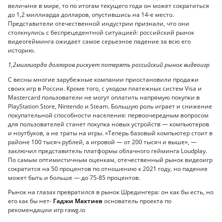
величине в мире, то по итогам текущего года он может сократиться
до 1,2 миллиарда долларов, опустившись на 14-е место.
Представители отечественной индустрии признали, что они
столкнулись с беспрецедентной ситуацией: российский рынок
видеогейминга ожидает самое серьезное падение за всю его
историю.
1,2миллиарда долларов рискует потерять российский рынок видеоигр
С весны многие зарубежные компании приостановили продажи
своих игр в России. Кроме того, с уходом платежных систем Visa и
Mastercard пользователи не могут оплатить напрямую покупки в
PlayStation Store, Nintendo и Steam. Большую роль играет и снижение
покупательной способности населения: первоочередным вопросом
для пользователей станет покупка новых устройств — компьютеров
и ноутбуков, а не траты на игры. «Теперь базовый компьютер стоит в
районе 100 тысяч рублей, а игровой — от 200 тысяч и выше», —
заключил представитель платформы облачного гейминга Loudplay.
По самым оптимистичным оценкам, отечественный рынок видеоигр
сократится на 50 процентов по отношению к 2021 году, но падение
может быть и больше — до 75-85 процентов.
Рынок на глазах превратился в рынок Шредингера: он как бы есть, но
его как бы нет-
Гаджи Махтиев
основатель проекта по
рекомендации игр rawg.io