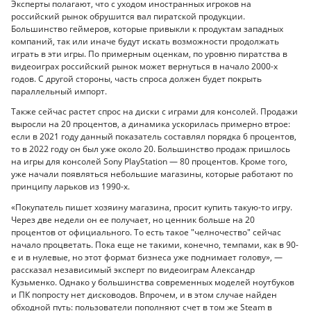
Эксперты полагают, что с уходом иностранных игроков на
российский рынок обрушится вал пиратской продукции.
Большинство геймеров, которые привыкли к продуктам западных
компаний, так или иначе будут искать возможности продолжать
играть в эти игры. По примерным оценкам, по уровню пиратства в
видеоиграх российский рынок может вернуться в начало 2000-х
годов. С другой стороны, часть спроса должен будет покрыть
параллельный импорт.
Также сейчас растет спрос на диски с играми для консолей. Продажи
выросли на 20 процентов, а динамика ускорилась примерно втрое:
если в 2021 году данный показатель составлял порядка 6 процентов,
то в 2022 году он был уже около 20. Большинство продаж пришлось
на игры для консолей Sony PlayStation — 80 процентов. Кроме того,
уже начали появляться небольшие магазины, которые работают по
принципу ларьков из 1990-х.
«Покупатель пишет хозяину магазина, просит купить такую-то игру.
Через две недели он ее получает, но ценник больше на 20
процентов от официального. То есть такое "челночество" сейчас
начало процветать. Пока еще не такими, конечно, темпами, как в 90-
е и в нулевые, но этот формат бизнеса уже поднимает голову», —
рассказал независимый эксперт по видеоиграм Александр
Кузьменко. Однако у большинства современных моделей ноутбуков
и ПК попросту нет дисководов. Впрочем, и в этом случае найден
обходной путь: пользователи пополняют счет в том же Steam в