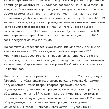
видеоигр расцвела. С 2019 по 2021 год рынок вырос на 26 процентов,
достигнув рекордных 191 миллиарда долларов. Скачок был связан в
тем, что в большинстве стран людям приходилось проводить много
времени дома из-за карантинных ограничений, и именно игры
стали самым удобным способом разнообразить досуг. Когда COVID-19
начал отступать, люди стали проводить дома меньше времени и уже
не так были заинтересованы в играх. В итоге мировой рынок
видеоигр по итогам 2022 года снизится на 1,2 процента — до 188
миллиардов долларов. Это может стать первым падением с 2015
года, предупреждают аналитики.
По подсчетам исследовательской компании NPD, только в США во
втором квартале 2022-го на видеоигры было потрачено 12,4
миллиарда долларов. Это на 13 процентов меньше, чем в тот же
период годом ранее. В целом люди стали уделять меньше внимания
видеоиграм: общее время среди игроков PlayStation сократилось на
15 процентов.
По итогам второго квартала гиганты индустрии — Microsoft , Sony и
Nintendo — опубликовали разочаровывающие отчеты. Например,
Sony объявила, что за второй квартал продажи игрового
подразделения упали на два процента, а операционная прибыль
обрушилась почти на 37. Аналитики строят мрачные прогнозы и
снижают ожидаемую годовую прибыль на 16 процентов. В Microsoft
общие доходы от игр упали на семь процентов в годовом
исчислении. Продажи консолей Xbox компании упали на 11