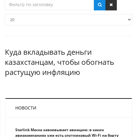
Фильтр
по
заголовку
Кол-
во
строк:
Куда вкладывать деньги
казахстанцам, чтобы обогнать
растущую инфляцию
НОВОСТИ
Starlink Маска завоевывает авиацию: в каких
авиакомпаниях уже есть спутниковый Wi-Fi на борту